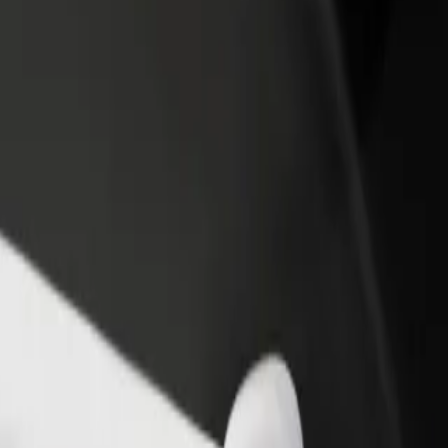
adir un restaurante o tienda
Registrarse como propietario de
B
egá a más clientes y maximizá tus
flota
P
nancias
Añadí tu flota a Bolt y potenciá tus
t
ingresos
uestros servicios y encontrá la opción perfecta para tu viaje.
Descargá la app de Bolt