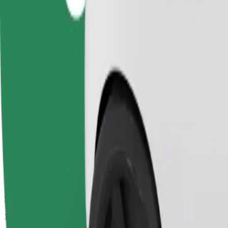
Duración estimada del viaje
19 min
Distancia estimada
10,2 km
Pasajeros
1-4
Precio estimado
UAH 191,80
Business
Viajes en coches con más espacio para equipaje y para estirar las pier
Duración estimada del viaje
19 min