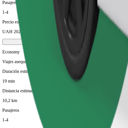
Pasajeros
1-4
Precio estimado
UAH 202,70
Economy
Viajes asequibles en coches estándar
Duración estimada del viaje
19 min
Distancia estimada
10,2 km
Pasajeros
1-4