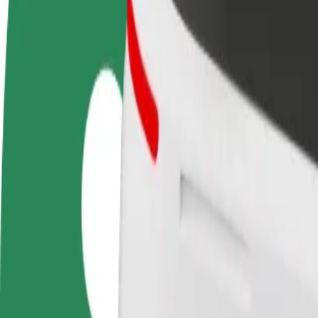
Colaborar como conductor
Colaborar como repartidor
Añ
Gana dinero colaborando
Repartí comida y cobrá todas las
Ll
con Bolt
semanas
ga
Cómo ir de Барське шосе a Мандрівник
¿Buscás la mejor forma de ir de Барське шосе a Мандрівник? Explorá n
Origen
Барське шосе
Destino
Мандрівник
Comodidad y confort a un botón de distancia
Bolt
Viajes fiables en coches estándar de tamaño medio.