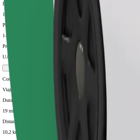
Distancia estimada
10,2 km
Pasajeros
1-4
Precio estimado
UAH 240,70
Comfort
Viajes en coches con más espacio para equipaje y para estirar las pier
Duración estimada del viaje
19 min
Distancia estimada
10,2 km