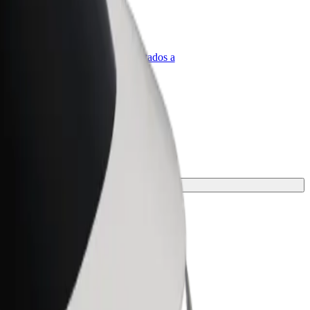
olt para empresas
roductos y servicios de Bolt adaptados a
u empresa