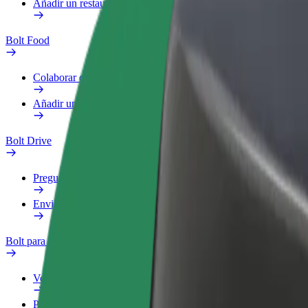
Añadir un restaurante o tienda
Bolt Food
Colaborar como repartidor
Añadir un restaurante o tienda
Bolt Drive
Preguntas frecuentes
Enviar aviso sobre un vehículo
Bolt para empresas
Ventajas
Perfil de trabajo