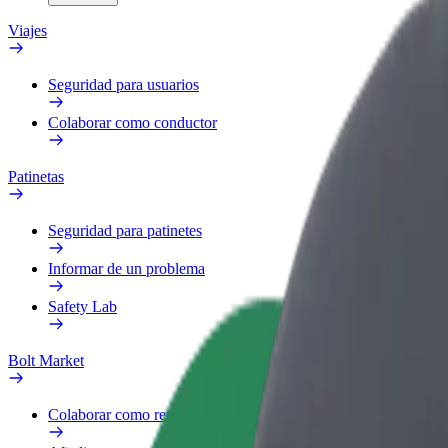
Viajes
Seguridad para usuarios
Colaborar como conductor
Patinetas
Seguridad para patinetes
Informar de un problema
Safety Lab
Bolt Market
Colaborar como repartidor