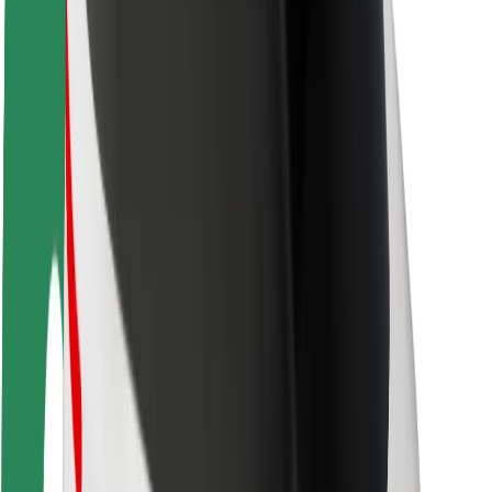
Seguridad para usuarios
Seguridad para conductores
Seguridad para patinetes
Safety Lab
Ciudades
Dónde estamos
Soluciones para las ciudades
Aeropuertos
Estaciones de carga de Bolt
Soporte
Para usuarios
Para conductores