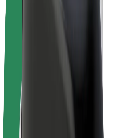
Bicis
Bolt Plus
Colabora con Bolt
Conductores
Ingresos de conductor/a
Repartidores
Ingresos de repartidor
Comercios de Bolt Food
Flotas
Franquicias
Empresa
Trabajá con nosotros