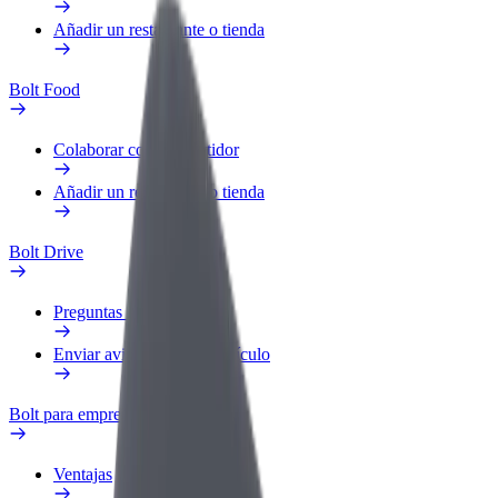
Añadir un restaurante o tienda
Bolt Food
Colaborar como repartidor
Añadir un restaurante o tienda
Bolt Drive
Preguntas frecuentes
Enviar aviso sobre un vehículo
Bolt para empresas
Ventajas