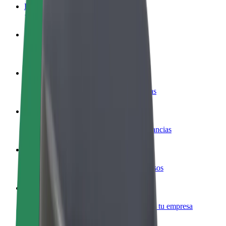
Preguntas frecuentes
Colaborar como conductor
Gana dinero colaborando con Bolt
Colaborar como repartidor
Repartí comida y cobrá todas las semanas
Añadir un restaurante o tienda
Llegá a más clientes y maximizá tus ganancias
Registrarse como propietario de flota
Añadí tu flota a Bolt y potenciá tus ingresos
Bolt para empresas
Productos y servicios de Bolt adaptados a tu empresa