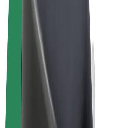
Términos y Condiciones
Privacidad
Cookies
© 2026 Bolt Technology OÜ
Productos
Viajes
Patinetes
Bolt Market
Bolt Food
Bolt Drive
Bolt para empresas