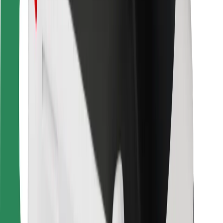
Para repartidores
Bolt Food
Para propietarios de flota
Para restaurantes
Bolt para empresas
Otros
Proveedores
Términos y Condiciones
Cookies
Seguridad
¡Conseguí un viaje en minutos!
Descargar la app de Bolt