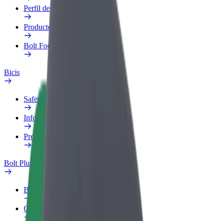
Perfil de trabajo
Productos
Bolt Food para empresas
Bicis
Safety Lab
Informar de un problema
Preguntas frecuentes
Bolt Plus
Beneficios
Cómo unirse