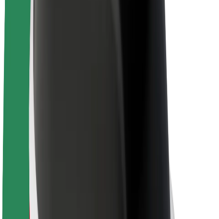
Acerca de Bolt
Sostenibilidad en Bolt
Project Zero
Blog
Sala de prensa
Directrices de la marca
Misión
Relación con inversores
Liderazgo
Marca
Medios
Fondo Urbano
Seguridad