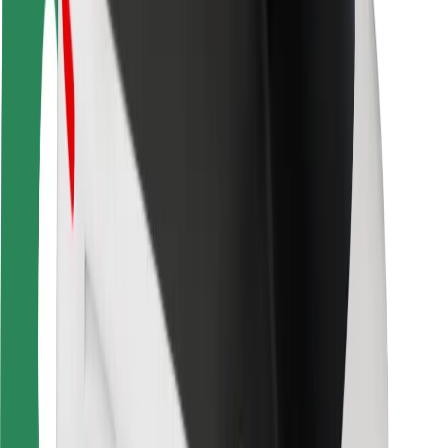
Seguridad para usuarios
Seguridad para conductores
Seguridad para patinetes
Safety Lab
Ciudades
Dónde estamos
Soluciones para las ciudades
Aeropuertos
Estaciones de carga de Bolt
Soporte
Para usuarios
Para conductores