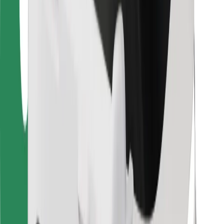
Para repartidores
Bolt Food
Para propietarios de flota
Para restaurantes
Bolt para empresas
Otros
Proveedores
Términos y Condiciones
Cookies
Seguridad
¡Conseguí un viaje en minutos!
Descargar la app de Bolt