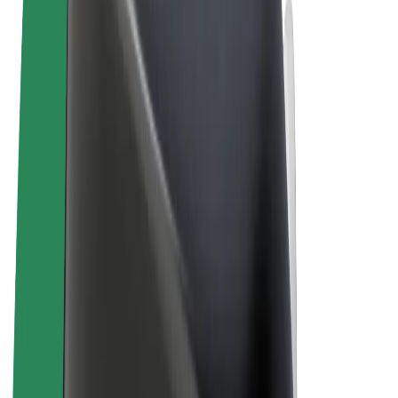
Términos y Condiciones
Privacidad
Cookies
© 2026 Bolt Technology OÜ
Productos
Viajes
Patinetes
Bolt Market
Bolt Food
Bolt Drive
Bolt para empresas