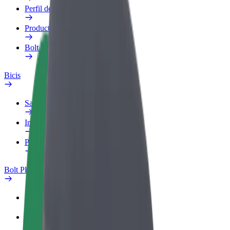
Perfil de trabajo
Productos
Bolt Food para empresas
Bicis
Safety Lab
Informar de un problema
Preguntas frecuentes
Bolt Plus
Beneficios
Cómo unirse