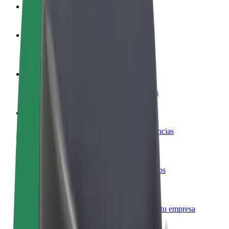
Preguntas frecuentes
Colaborar como conductor
Gana dinero colaborando con Bolt
Colaborar como repartidor
Repartí comida y cobrá todas las semanas
Añadir un restaurante o tienda
Llegá a más clientes y maximizá tus ganancias
Registrarse como propietario de flota
Añadí tu flota a Bolt y potenciá tus ingresos
Bolt para empresas
Productos y servicios de Bolt adaptados a tu empresa