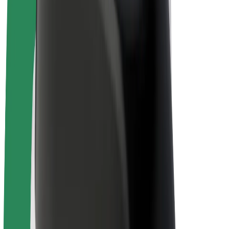
Bicis
Bolt Plus
Colabora con Bolt
Conductores
Ingresos de conductor/a
Repartidores
Ingresos de repartidor
Comercios de Bolt Food
Flotas
Franquicias
Empresa
Trabajá con nosotros