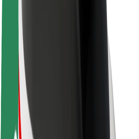
Acerca de Bolt
Sostenibilidad en Bolt
Project Zero
Blog
Sala de prensa
Directrices de la marca
Misión
Relación con inversores
Liderazgo
Marca
Medios
Fondo Urbano
Seguridad