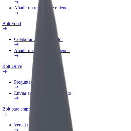
Añadir un restaurante o tienda
Bolt Food
Colaborar como repartidor
Añadir un restaurante o tienda
Bolt Drive
Preguntas frecuentes
Enviar aviso sobre un vehículo
Bolt para empresas
Ventajas