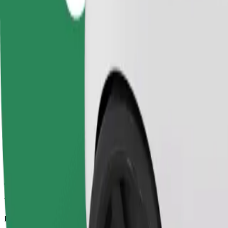
Viajes fiables en coches estándar de tamaño medio.
Duración estimada del viaje
23 min
Distancia estimada
15,7 km
Pasajeros
1-4
Precio estimado
UAH 233,30
Comfort
Viajes en coches con más espacio para equipaje y para estirar las pier
Duración estimada del viaje