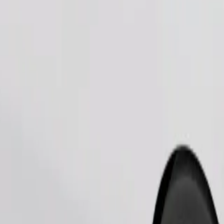
Pedir viaje
es pequeños deben ir en transportín y los asientos deben protegerse con