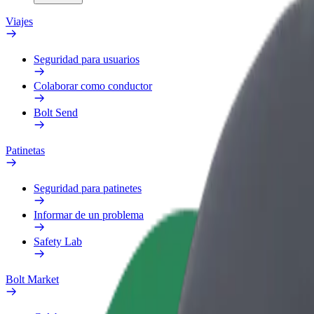
Viajes
Seguridad para usuarios
Colaborar como conductor
Bolt Send
Patinetas
Seguridad para patinetes
Informar de un problema
Safety Lab
Bolt Market