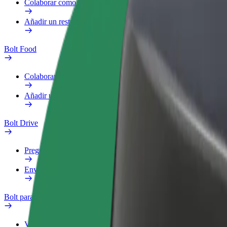
Colaborar como repartidor
Añadir un restaurante o tienda
Bolt Food
Colaborar como repartidor
Añadir un restaurante o tienda
Bolt Drive
Preguntas frecuentes
Enviar aviso sobre un vehículo
Bolt para empresas
Ventajas