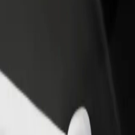
adir un restaurante o tienda
Registrarse como propietario de
B
egá a más clientes y maximizá tus
flota
P
nancias
Añadí tu flota a Bolt y potenciá tus
t
ingresos
tros servicios y encontrá la opción perfecta para tu viaje.
Descargá la app de Bolt