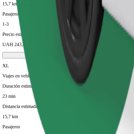
15,7 km
Pasajeros
1-3
Precio estimado
UAH 243,80
XL
Viajes en vehículos grandes con capacidad para 6 personas
Duración estimada del viaje
23 min
Distancia estimada
15,7 km
Pasajeros