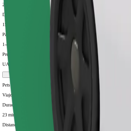
23 min
Distancia estimada
15,7 km
Pasajeros
1-4
Precio estimado
UAH 254,60
Pets
Viajes para ti y tu mascota. Los perros deben llevar bozal, los animal
Duración estimada del viaje
23 min
Distancia estimada