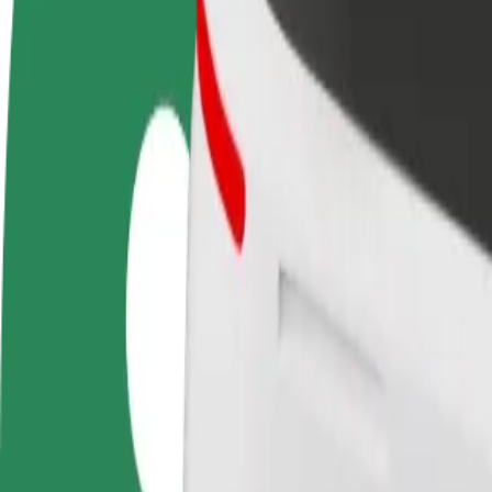
Preguntas frecuentes
Colaborar como conductor
Colaborar como repartidor
Añ
Gana dinero colaborando
Repartí comida y cobrá todas las
Ll
con Bolt
semanas
ga
Cómo ir de 9 міська лікарня a Наїрі
¿Buscás la mejor forma de ir de 9 міська лікарня a Наїрі? Explorá nues
Origen
9 міська лікарня
Destino
Наїрі
Comodidad y confort a un botón de distancia
Bolt