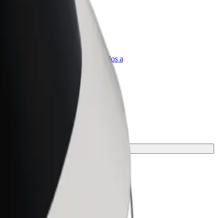
olt para empresas
roductos y servicios de Bolt adaptados a
u empresa