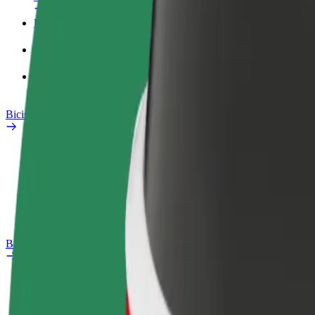
Perfil de trabajo
Productos
Bolt Food para empresas
Bicis
Safety Lab
Informar de un problema
Preguntas frecuentes
Bolt Plus
Beneficios
Cómo unirse