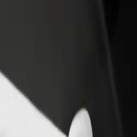
adir un restaurante o tienda
Registrarse como propietario de
B
egá a más clientes y maximizá tus
flota
P
nancias
Añadí tu flota a Bolt y potenciá tus
t
ingresos
ros servicios y encontrá la opción perfecta para tu viaje.
Descargá la app de Bolt