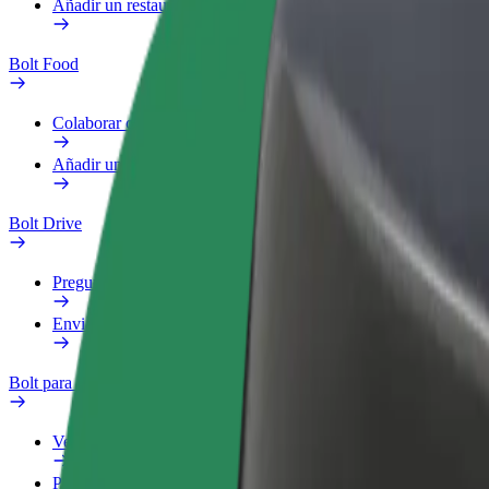
Añadir un restaurante o tienda
Bolt Food
Colaborar como repartidor
Añadir un restaurante o tienda
Bolt Drive
Preguntas frecuentes
Enviar aviso sobre un vehículo
Bolt para empresas
Ventajas
Perfil de trabajo