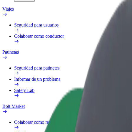
Viajes
Seguridad para usuarios
Colaborar como conductor
Patinetas
Seguridad para patinetes
Informar de un problema
Safety Lab
Bolt Market
Colaborar como repartidor