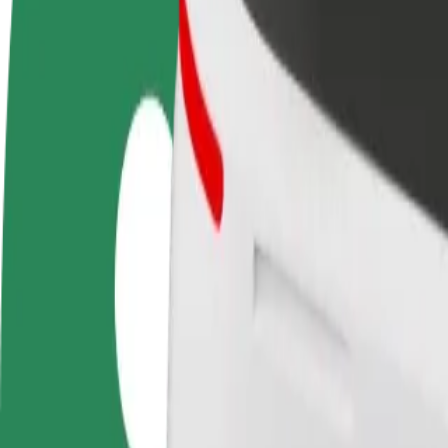
Colaborar como conductor
Colaborar como repartidor
Añ
Gana dinero colaborando
Repartí comida y cobrá todas las
Ll
con Bolt
semanas
ga
Cómo ir de Малий ринок a Нарешті
¿Buscás la mejor forma de ir de Малий ринок a Нарешті? Explorá nuest
Origen
Малий ринок
Destino
Нарешті
Comodidad y confort a un botón de distancia
Bolt
Viajes fiables en coches estándar de tamaño medio.