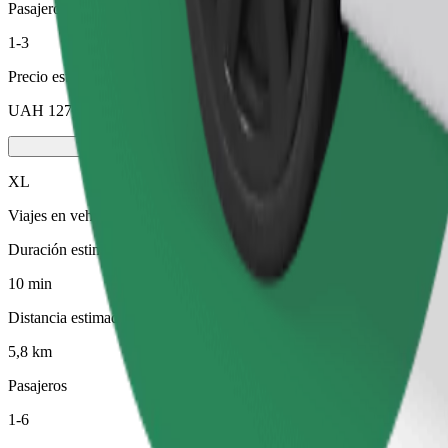
Pasajeros
1-3
Precio estimado
UAH 127,60
XL
Viajes en vehículos grandes con capacidad para 6 personas
Duración estimada del viaje
10 min
Distancia estimada
5,8 km
Pasajeros
1-6