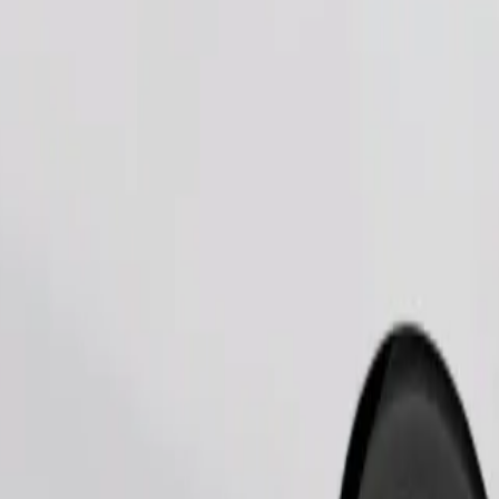
Pedir viaje
es pequeños deben ir en transportín y los asientos deben protegerse con