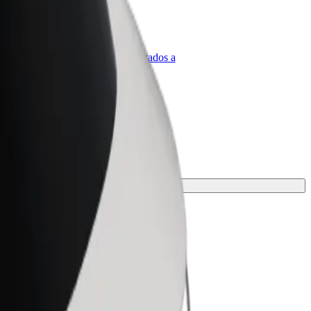
olt para empresas
roductos y servicios de Bolt adaptados a
u empresa