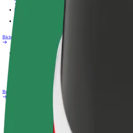
Productos
Bolt Food para empresas
Bicis
Safety Lab
Informar de un problema
Preguntas frecuentes
Bolt Plus
Beneficios
Cómo unirse
Preguntas frecuentes