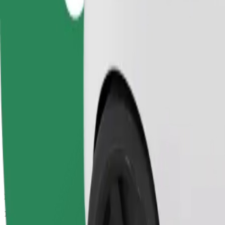
Duración estimada del viaje
10 min
Distancia estimada
5,8 km
Pasajeros
1-4
Precio estimado
UAH 115,30
Comfort
Viajes en coches con más espacio para equipaje y para estirar las pier
Duración estimada del viaje
10 min