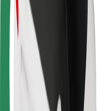
Seguridad para usuarios
Seguridad para conductores
Seguridad para patinetes
Safety Lab
Ciudades
Dónde estamos
Soluciones para las ciudades
Aeropuertos
Estaciones de carga de Bolt
Soporte
Para usuarios
Para conductores