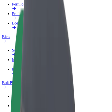
Perfil de trabajo
Productos
Bolt Food para empresas
Bicis
Safety Lab
Informar de un problema
Preguntas frecuentes
Bolt Plus
Beneficios
Cómo unirse