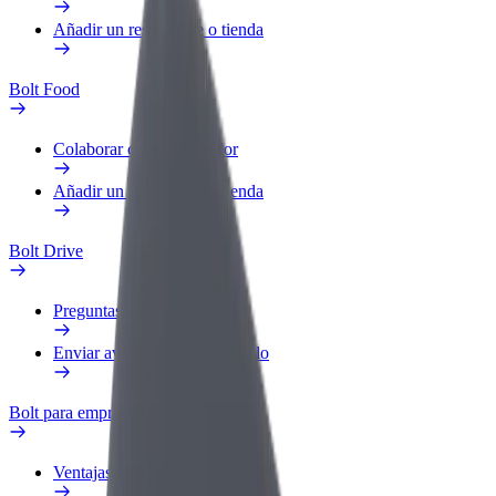
Añadir un restaurante o tienda
Bolt Food
Colaborar como repartidor
Añadir un restaurante o tienda
Bolt Drive
Preguntas frecuentes
Enviar aviso sobre un vehículo
Bolt para empresas
Ventajas