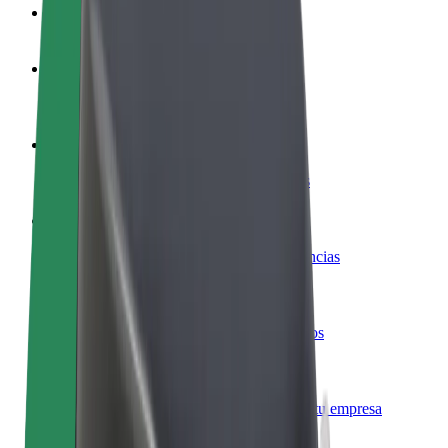
Preguntas frecuentes
Colaborar como conductor
Gana dinero colaborando con Bolt
Colaborar como repartidor
Repartí comida y cobrá todas las semanas
Añadir un restaurante o tienda
Llegá a más clientes y maximizá tus ganancias
Registrarse como propietario de flota
Añadí tu flota a Bolt y potenciá tus ingresos
Bolt para empresas
Productos y servicios de Bolt adaptados a tu empresa