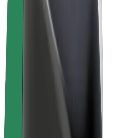
Términos y Condiciones
Privacidad
Cookies
© 2026 Bolt Technology OÜ
Productos
Viajes
Patinetes
Bolt Market
Bolt Food
Bolt Drive
Bolt para empresas