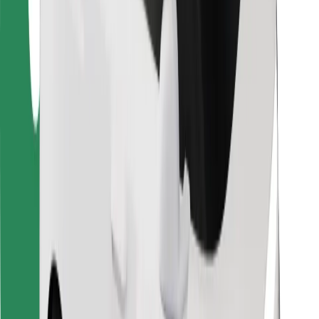
Para repartidores
Bolt Food
Para propietarios de flota
Para restaurantes
Bolt para empresas
Otros
Proveedores
Términos y Condiciones
Cookies
Seguridad
¡Conseguí un viaje en minutos!
Descargar la app de Bolt