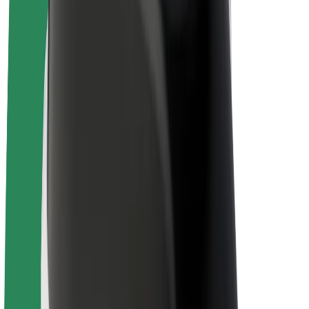
Bicis
Bolt Plus
Colabora con Bolt
Conductores
Ingresos de conductor/a
Repartidores
Ingresos de repartidor
Comercios de Bolt Food
Flotas
Franquicias
Empresa
Trabajá con nosotros