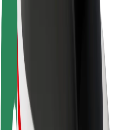
Acerca de Bolt
Sostenibilidad en Bolt
Project Zero
Blog
Sala de prensa
Directrices de la marca
Misión
Relación con inversores
Liderazgo
Marca
Medios
Fondo Urbano
Seguridad