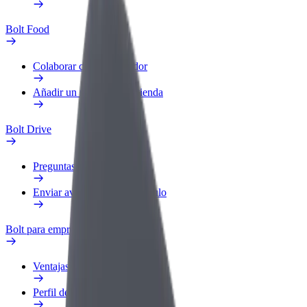
Bolt Food
Colaborar como repartidor
Añadir un restaurante o tienda
Bolt Drive
Preguntas frecuentes
Enviar aviso sobre un vehículo
Bolt para empresas
Ventajas
Perfil de trabajo