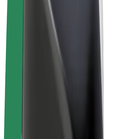
Términos y Condiciones
Privacidad
Cookies
© 2026 Bolt Technology OÜ
Productos
Viajes
Patinetes
Bolt Market
Bolt Food
Bolt Drive
Bolt para empresas
Bicis