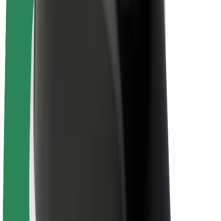
Bolt Plus
Colabora con Bolt
Conductores
Ingresos de conductor/a
Repartidores
Ingresos de repartidor
Comercios de Bolt Food
Flotas
Franquicias
Empresa
Trabajá con nosotros
Acerca de Bolt