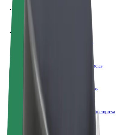
Colaborar como conductor
Gana dinero colaborando con Bolt
Colaborar como repartidor
Repartí comida y cobrá todas las semanas
Añadir un restaurante o tienda
Llegá a más clientes y maximizá tus ganancias
Registrarse como propietario de flota
Añadí tu flota a Bolt y potenciá tus ingresos
Bolt para empresas
Productos y servicios de Bolt adaptados a tu empresa