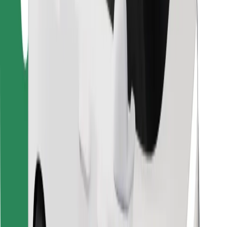
Bolt Food
Para propietarios de flota
Para restaurantes
Bolt para empresas
Otros
Proveedores
Términos y Condiciones
Cookies
Seguridad
¡Conseguí un viaje en minutos!
Descargar la app de Bolt
Encontrá tu comida favorita