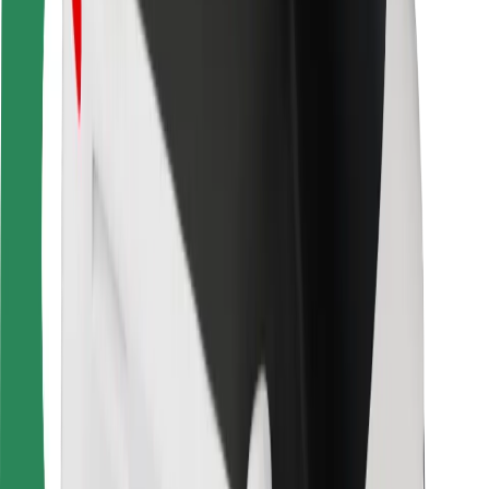
Seguridad para conductores
Seguridad para patinetes
Safety Lab
Ciudades
Dónde estamos
Soluciones para las ciudades
Aeropuertos
Estaciones de carga de Bolt
Soporte
Para usuarios
Para conductores
Para repartidores