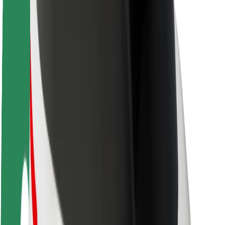
Sostenibilidad en Bolt
Project Zero
Blog
Sala de prensa
Directrices de la marca
Misión
Relación con inversores
Liderazgo
Marca
Medios
Fondo Urbano
Seguridad
Seguridad para usuarios