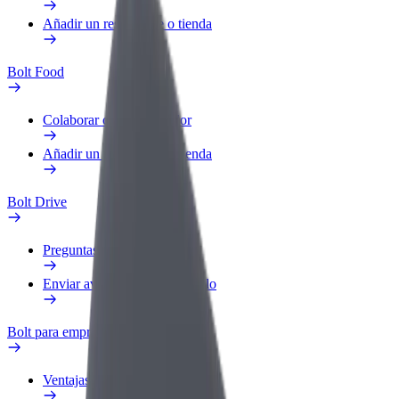
Añadir un restaurante o tienda
Bolt Food
Colaborar como repartidor
Añadir un restaurante o tienda
Bolt Drive
Preguntas frecuentes
Enviar aviso sobre un vehículo
Bolt para empresas
Ventajas