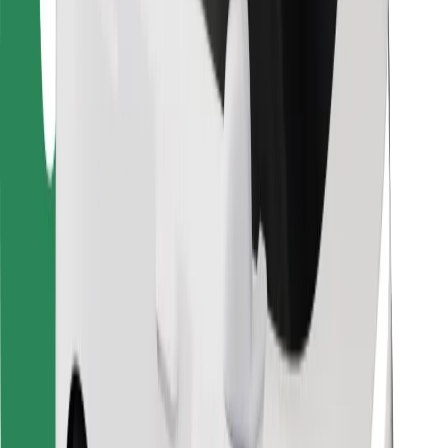
Para repartidores
Bolt Food
Para propietarios de flota
Para restaurantes
Bolt para empresas
Otros
Proveedores
Términos y Condiciones
Cookies
Seguridad
¡Conseguí un viaje en minutos!
Descargar la app de Bolt