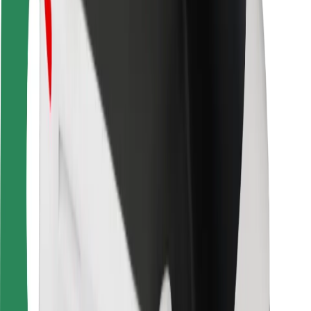
Seguridad para usuarios
Seguridad para conductores
Seguridad para patinetes
Safety Lab
Ciudades
Dónde estamos
Soluciones para las ciudades
Aeropuertos
Estaciones de carga de Bolt
Soporte
Para usuarios
Para conductores