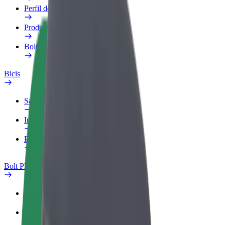
Perfil de trabajo
Productos
Bolt Food para empresas
Bicis
Safety Lab
Informar de un problema
Preguntas frecuentes
Bolt Plus
Beneficios
Cómo unirse