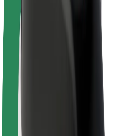
Bicis
Bolt Plus
Colabora con Bolt
Conductores
Ingresos de conductor/a
Repartidores
Ingresos de repartidor
Comercios de Bolt Food
Flotas
Franquicias
Empresa
Trabajá con nosotros