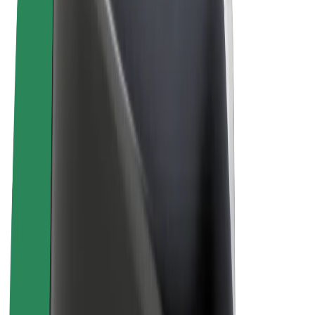
Términos y Condiciones
Privacidad
Cookies
© 2026 Bolt Technology OÜ
Productos
Viajes
Patinetes
Bolt Market
Bolt Food
Bolt Drive
Bolt para empresas