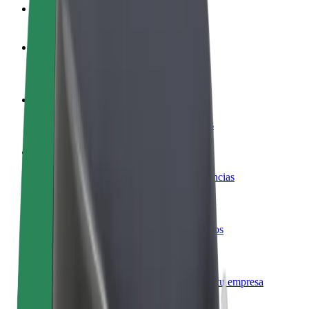
Preguntas frecuentes
Colaborar como conductor
Gana dinero colaborando con Bolt
Colaborar como repartidor
Repartí comida y cobrá todas las semanas
Añadir un restaurante o tienda
Llegá a más clientes y maximizá tus ganancias
Registrarse como propietario de flota
Añadí tu flota a Bolt y potenciá tus ingresos
Bolt para empresas
Productos y servicios de Bolt adaptados a tu empresa