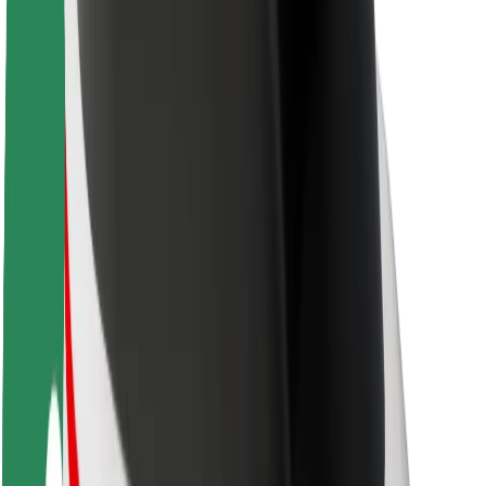
Acerca de Bolt
Sostenibilidad en Bolt
Project Zero
Blog
Sala de prensa
Directrices de la marca
Misión
Relación con inversores
Liderazgo
Marca
Medios
Fondo Urbano
Seguridad