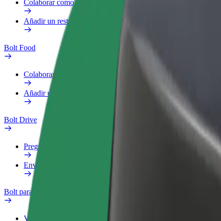
Colaborar como repartidor
Añadir un restaurante o tienda
Bolt Food
Colaborar como repartidor
Añadir un restaurante o tienda
Bolt Drive
Preguntas frecuentes
Enviar aviso sobre un vehículo
Bolt para empresas
Ventajas