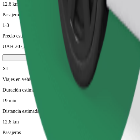
12,6 km
Pasajeros
1-3
Precio estimado
UAH 207,40
XL
Viajes en vehículos grandes con capacidad para 6 personas
Duración estimada del viaje
19 min
Distancia estimada
12,6 km
Pasajeros