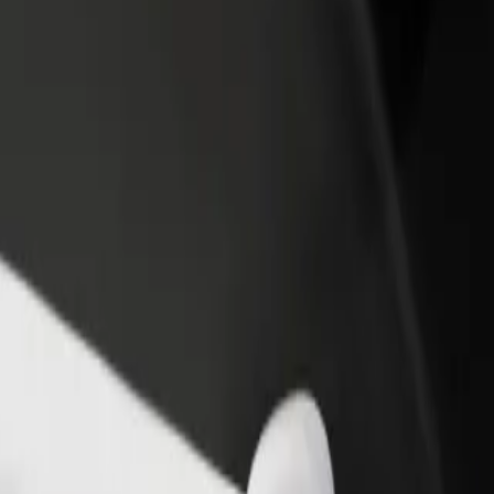
adir un restaurante o tienda
Registrarse como propietario de
B
egá a más clientes y maximizá tus
flota
P
nancias
Añadí tu flota a Bolt y potenciá tus
t
ingresos
nue
nue? Explorá nuestros servicios y encontrá la opción perfecta para tu
Descargá la app de Bolt