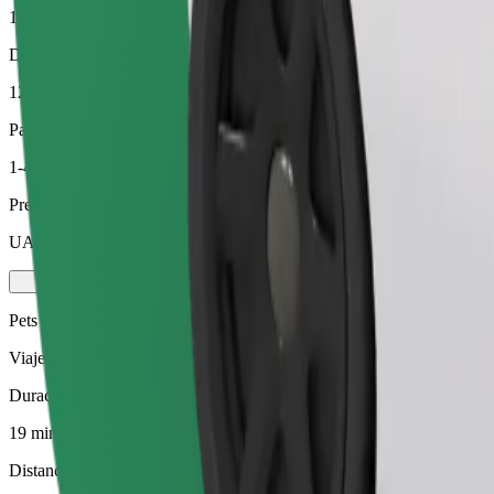
19 min
Distancia estimada
12,6 km
Pasajeros
1-4
Precio estimado
UAH 214,20
Pets
Viajes para ti y tu mascota. Los perros deben llevar bozal, los animal
Duración estimada del viaje
19 min
Distancia estimada