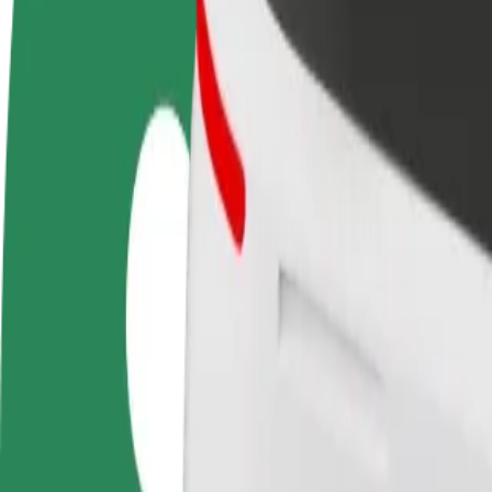
Preguntas frecuentes
Colaborar como conductor
Colaborar como repartidor
Añ
Gana dinero colaborando
Repartí comida y cobrá todas las
Ll
con Bolt
semanas
ga
Cómo ir de Вокзал "Запоріжжя-1 a Metalurhiv Ave
¿Buscás la mejor forma de ir de Вокзал "Запоріжжя-1 a Metalurhiv Ave
Origen
Вокзал "Запоріжжя-1
Destino
Metalurhiv Avenue
Comodidad y confort a un botón de distancia
Bolt