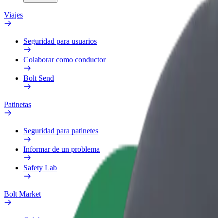
Viajes
Seguridad para usuarios
Colaborar como conductor
Bolt Send
Patinetas
Seguridad para patinetes
Informar de un problema
Safety Lab
Bolt Market