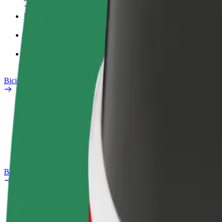
Perfil de trabajo
Productos
Bolt Food para empresas
Bicis
Safety Lab
Informar de un problema
Preguntas frecuentes
Bolt Plus
Beneficios
Cómo unirse