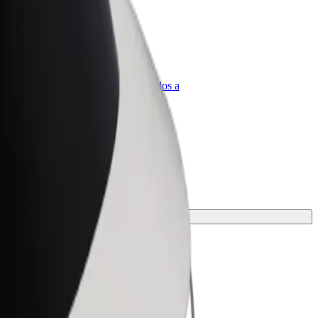
olt para empresas
roductos y servicios de Bolt adaptados a
u empresa
 viaje.