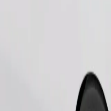
Pedir viaje
es pequeños deben ir en transportín y los asientos deben protegerse con