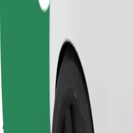
Viajes fiables en coches estándar de tamaño medio.
Duración estimada del viaje
19 min
Distancia estimada
12,6 km
Pasajeros
1-4
Precio estimado
UAH 196,30
Comfort
Viajes en coches con más espacio para equipaje y para estirar las pier
Duración estimada del viaje