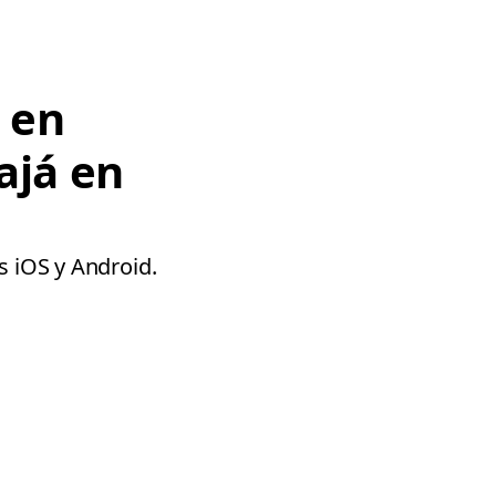
e en
ajá en
s iOS y Android.