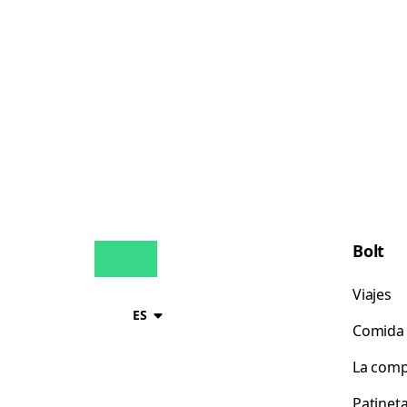
Bolt
Viajes
ES
Comida 
La comp
Patinet