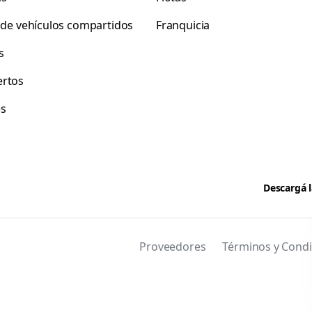
r de vehículos compartidos
Franquicia
s
rtos
es
Descargá l
Proveedores
Términos y Condi