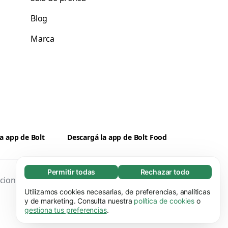
Blog
Marca
a app de Bolt
Descargá la app de Bolt Food
Permitir todas
Rechazar todo
Necesarias (65)
ciones
Privacidad
Cookies
Seguridad
Las cookies necesarias ayudan a que nuestra
Utilizamos cookies necesarias, de preferencias, analíticas
Más información
página web funcione correctamente, pues
y de marketing. Consulta nuestra
política de cookies
o
gestiona tus preferencias
.
hace posible que se lleven a cabo funciones
Preferenciales (17)
básicas (por ejemplo, navegar por las