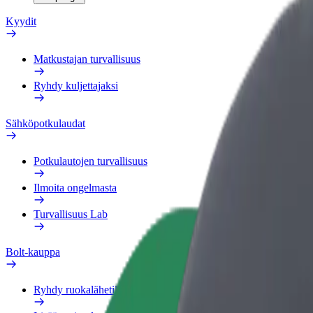
Kyydit
Matkustajan turvallisuus
Ryhdy kuljettajaksi
Sähköpotkulaudat
Potkulautojen turvallisuus
Ilmoita ongelmasta
Turvallisuus Lab
Bolt-kauppa
Ryhdy ruokalähetiksi