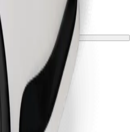
 tyynyllä.