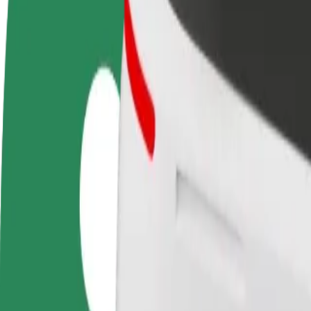
Ryhdy kuljettajaksi
Ryhdy ruokalähetiksi
Lisää ra
Ansaitse omilla
Kuljeta ruokaa ja ansaitse
Tavoita l
ehdoillasi
viikoittain
ansioita
Miten päästä paikasta Auchan Produkcyjna kohteese
Etsitkö parasta tapaa päästä paikasta Auchan Produkcyjna kohteeseen 
Noutopaikka
Auchan Produkcyjna
Määränpää
Alfa Center
Mukavuutta vain muutaman napautuksen päässä!
Bolt
Luotettavat kyydit arkisilla keskikokoisilla autoilla.
Arvioitu matka-aika