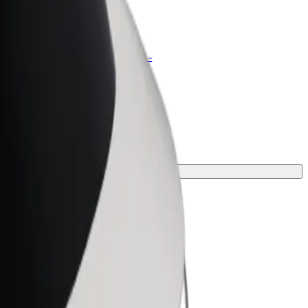
t for Business
tyksellesi skaalatut Bolt-tuotteet ja -
velut
tkaasi varten.