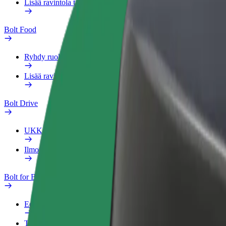
Lisää ravintola tai kauppa
Bolt Food
Ryhdy ruokalähetiksi
Lisää ravintola tai kauppa
Bolt Drive
UKK
Ilmoita ajoneuvosta
Bolt for Business
Edut
Työprofiili