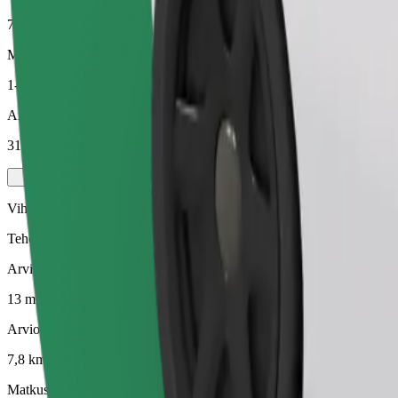
7,8 km
Matkustajat
1-4
Arvioitu hinta
31,50 PLN
Vihreä
Tehokkaat kyydit hybridi- ja sähköautoilla
Arvioitu matka-aika
13 min
Arvioitu etäisyys
7,8 km
Matkustajat