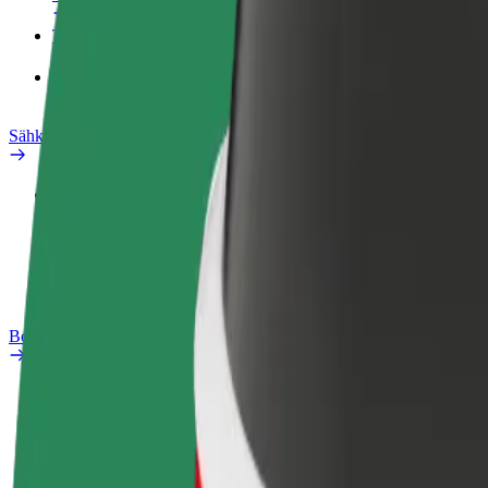
Tuotteet
Bolt Food yrityksille
Sähköpyörät
Safety Lab
Ilmoita ongelmasta
Usein kysytyt kysymykset
Bolt Plus
Edut
Liittymisohjeet
Usein kysytyt kysymykset