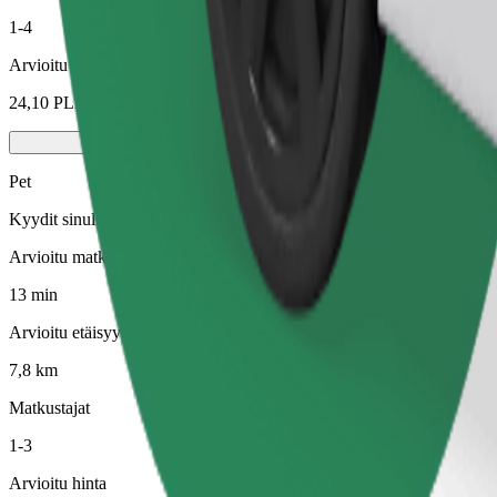
1-4
Arvioitu hinta
24,10 PLN
Pet
Kyydit sinulle ja lemmikillesi. Koirien on käytettävä kuonokoppa, piene
Arvioitu matka-aika
13 min
Arvioitu etäisyys
7,8 km
Matkustajat
1-3
Arvioitu hinta