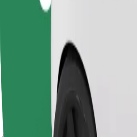
13 min
Arvioitu etäisyys
7,8 km
Matkustajat
1-4
Arvioitu hinta
24,10 PLN
Comfort
Isommat autot, enemmän jalka- ja tavaratilaa.
Arvioitu matka-aika
13 min
Arvioitu etäisyys