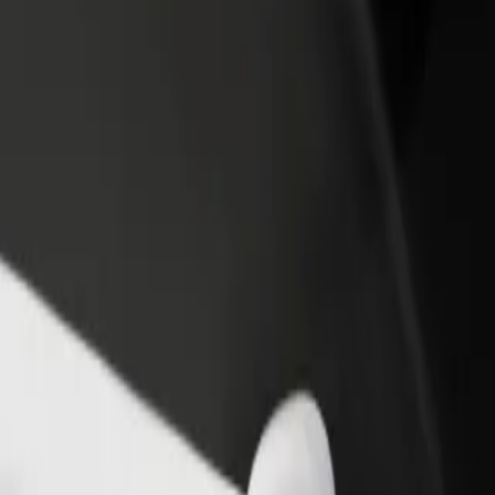
vintola tai kauppa
Rekisteröidy fleet-omistajaksi
Bol
isää asiakkaita ja kasvata
Lisää autokantasi Boltiin ja tienaa
Yri
enemmän
pal
en Alfa Center
Alfa Center? Tutustu palveluihimme ja löydä täydellinen vaihtoehto ma
Lataa sovellus