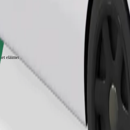
Tilaa kyyti
t eläimet tarvitsevat kuljetuskopan ja istuimet on suojattava peitolla tai