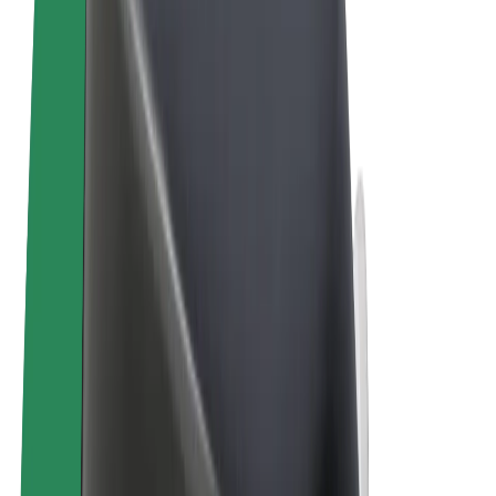
Ehdot
Yksityisyys
Evästeet
© 2026 Bolt Technology OÜ
Tuotteet
Kyydit
Sähköpotkulaudat
Bolt-kauppa
Bolt Food
Bolt Drive
Bolt for Business