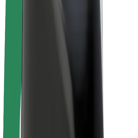
Sähköpyörät
Bolt Plus
Tienaa Boltilla
Kuljettajat
Kuljettajan ansiot
Ruokalähetit
Lähetin ansiot
Bolt Food -kauppiaat
Fleeteille
Franchiset
Yritys
Työpaikat