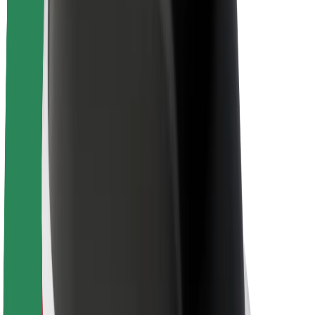
Lisätietoja Boltista
Kestävä kehitys Boltilla
Project Zero
Blogi
Uutishuone
Brändiohjeistus
Missio
Sijoittajasuhteet
Johto
Brändi
Media
Urban Fund
Turvallisuus