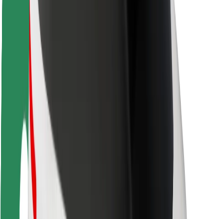
Matkustajan turvallisuus
Kuljettajan turvallisuus
Potkulautojen turvallisuus
Turvallisuus Lab
Kaupungit
Sijainnit
Kaupunkiratkaisut
Lentokentät
Boltin lataustelineet
Tuki
Matkustajille
Kuljettajille