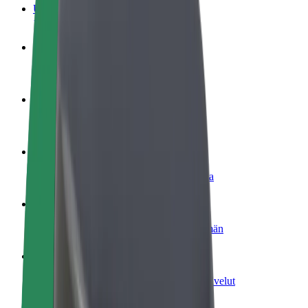
Usein kysytyt kysymykset
Ryhdy kuljettajaksi
Ansaitse omilla ehdoillasi
Ryhdy ruokalähetiksi
Kuljeta ruokaa ja ansaitse viikoittain
Lisää ravintola tai kauppa
Tavoita lisää asiakkaita ja kasvata ansioita
Rekisteröidy fleet-omistajaksi
Lisää autokantasi Boltiin ja tienaa enemmän
Bolt for Business
Yrityksellesi skaalatut Bolt-tuotteet ja -palvelut