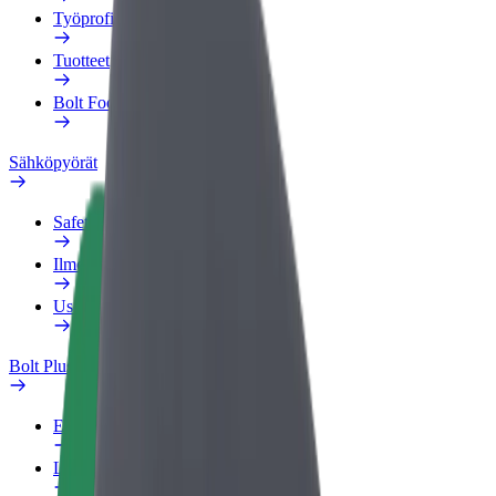
Työprofiili
Tuotteet
Bolt Food yrityksille
Sähköpyörät
Safety Lab
Ilmoita ongelmasta
Usein kysytyt kysymykset
Bolt Plus
Edut
Liittymisohjeet