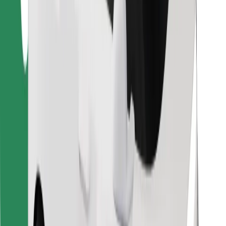
Löydä lempiruokasi!
Lataa Bolt Food -sovellus