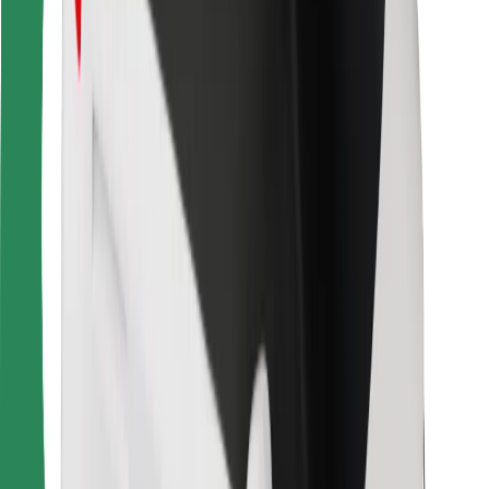
Ruokaläheteille
Bolt Food
Fleet Ownereille
Ravintoloille
Bolt for Business
Jotain muuta
Tavarantoimittajille
Ehdot
Evästeet
Turvallisuus
Hanki kyyti hetkessä!
Lataa Bolt-sovellus