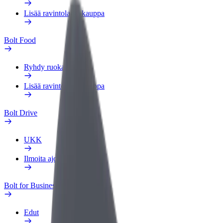
Lisää ravintola tai kauppa
Bolt Food
Ryhdy ruokalähetiksi
Lisää ravintola tai kauppa
Bolt Drive
UKK
Ilmoita ajoneuvosta
Bolt for Business
Edut