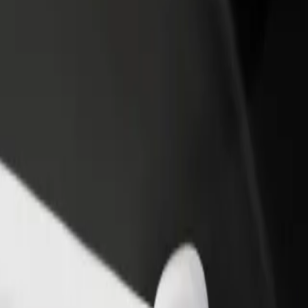
vintola tai kauppa
Rekisteröidy fleet-omistajaksi
Bol
isää asiakkaita ja kasvata
Lisää autokantasi Boltiin ja tienaa
Yri
enemmän
pal
n Auchan Hetmańska
Auchan Hetmańska? Tutustu palveluihimme ja löydä täydellinen vaihtoeh
Lataa sovellus