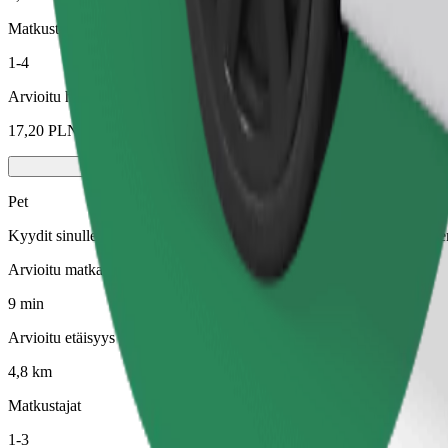
Matkustajat
1-4
Arvioitu hinta
17,20 PLN
Pet
Kyydit sinulle ja lemmikillesi. Koirien on käytettävä kuonokoppa, piene
Arvioitu matka-aika
9 min
Arvioitu etäisyys
4,8 km
Matkustajat
1-3