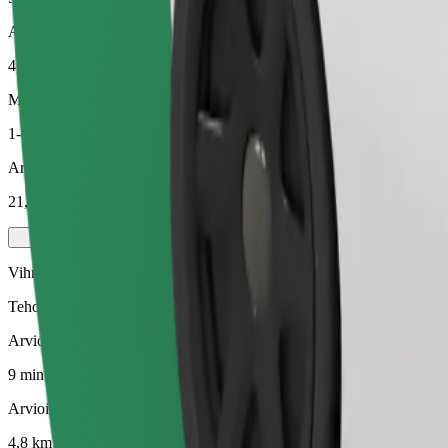
Arvioitu etäisyys
4,8 km
Matkustajat
1-4
Arvioitu hinta
21,80 PLN
Vihreä
Tehokkaat kyydit hybridi- ja sähköautoilla
Arvioitu matka-aika
9 min
Arvioitu etäisyys
4,8 km