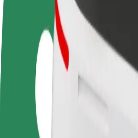
Usein kysytyt kysymykset
Ryhdy kuljettajaksi
Ryhdy ruokalähetiksi
Lisää ra
Ansaitse omilla
Kuljeta ruokaa ja ansaitse
Tavoita l
ehdoillasi
viikoittain
ansioita
Miten päästä paikasta Hotel Gołębiewski kohteesee
Etsitkö parasta tapaa päästä paikasta Hotel Gołębiewski kohteeseen 
Noutopaikka
Hotel Gołębiewski
Määränpää
Auchan Hetmańska
Mukavuutta vain muutaman napautuksen päässä!
Bolt