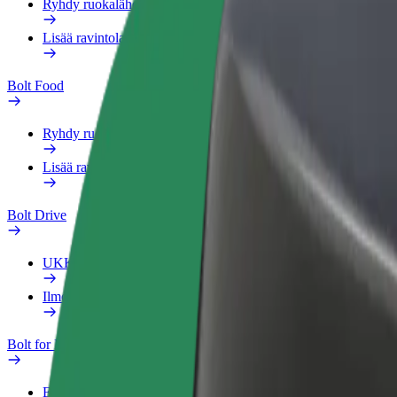
Ryhdy ruokalähetiksi
Lisää ravintola tai kauppa
Bolt Food
Ryhdy ruokalähetiksi
Lisää ravintola tai kauppa
Bolt Drive
UKK
Ilmoita ajoneuvosta
Bolt for Business
Edut