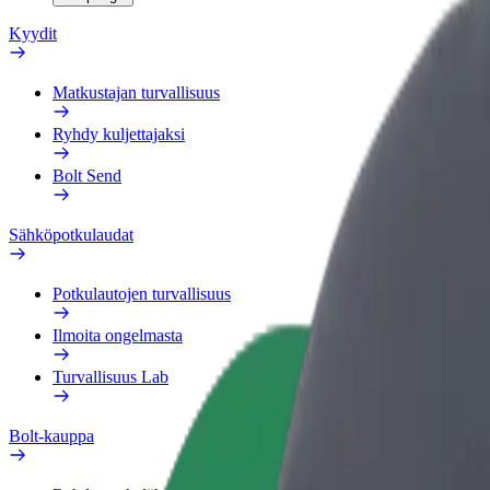
Kyydit
Matkustajan turvallisuus
Ryhdy kuljettajaksi
Bolt Send
Sähköpotkulaudat
Potkulautojen turvallisuus
Ilmoita ongelmasta
Turvallisuus Lab
Bolt-kauppa