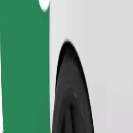
Luotettavat kyydit arkisilla keskikokoisilla autoilla.
Arvioitu matka-aika
9 min
Arvioitu etäisyys
4,8 km
Matkustajat
1-4
Arvioitu hinta
16,60 PLN
Comfort
Isommat autot, enemmän jalka- ja tavaratilaa.
Arvioitu matka-aika
9 min