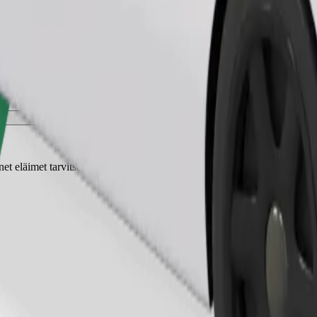
Tilaa kyyti
t eläimet tarvitsevat kuljetuskopan ja istuimet on suojattava peitolla tai