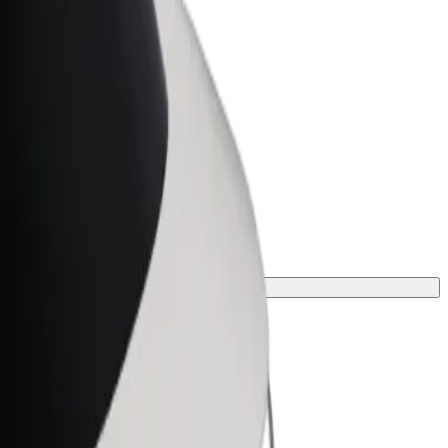
t for Business
tyksellesi skaalatut Bolt-tuotteet ja -
velut
to matkaasi varten.