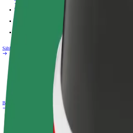
Työprofiili
Tuotteet
Bolt Food yrityksille
Sähköpyörät
Safety Lab
Ilmoita ongelmasta
Usein kysytyt kysymykset
Bolt Plus
Edut
Liittymisohjeet