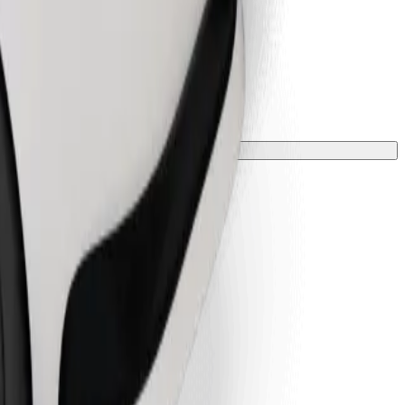
 tyynyllä.