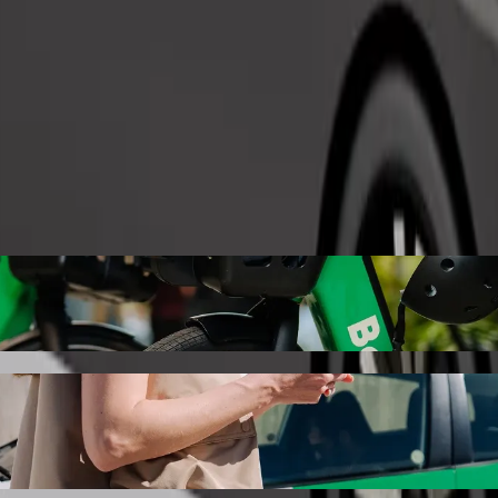
Tilaa kyyti
tor Hostel Dublin Bolt-kyytipalvelulla
kohteeseen Generator Hostel Dublin. Boltilla tämä matka kestää noin 1