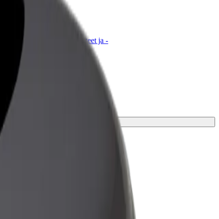
t for Business
tyksellesi skaalatut Bolt-tuotteet ja -
velut
atkaasi varten.