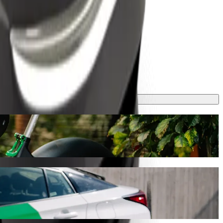
2 min ja maksaa noin 10,10 € EUR. Tilaisuudesta riippumatta löydämme