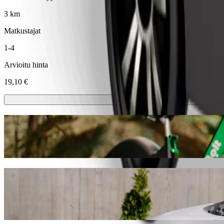
3 km
Matkustajat
1-4
Arvioitu hinta
19,10 €
Sähköpotkulaudat tai sähköpyörät
Liiku kaupungissa Dublin sähköpotkulaudoilla tai sähköpyörillä
Lataa Bolt-sovellus
Pääse paikasta Café Sol kohteeseen Genera
Suosittelemme Bolt-kyytipalvelua, jos etsit parasta hintaa matkalle 
sinulle sopivan ajoneuvon.
Lataa Bolt-sovellus