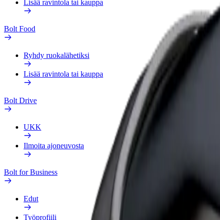
Lisää ravintola tai kauppa
Bolt Food
Ryhdy ruokalähetiksi
Lisää ravintola tai kauppa
Bolt Drive
UKK
Ilmoita ajoneuvosta
Bolt for Business
Edut
Työprofiili