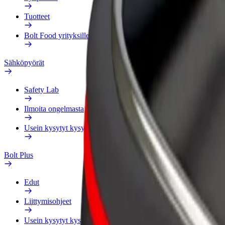
Tuotteet
Bolt Food yrityksille
Sähköpyörät
Safety Lab
Ilmoita ongelmasta
Usein kysytyt kysymykset
Bolt Plus
Edut
Liittymisohjeet
Usein kysytyt kysymykset