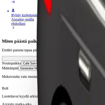
Ryhdy kuljettajaksi
Ryhdy ruokalähetiksi
Lisää ra
Ansaitse omilla
Kuljeta ruokaa ja ansaitse
Tavoita l
ehdoillasi
viikoittain
ansioita
Miten päästä paikasta Café Sol kohteeseen Generator
Etsitkö parasta tapaa päästä paikasta Café Sol kohteeseen Generator 
Noutopaikka
Café Sol
Määränpää
Generator Hostel Dublin
Mukavuutta vain muutaman napautuksen päässä!
Bolt
Luotettavat kyydit arkisilla keskikokoisilla autoilla.
Arvioitu matka-aika