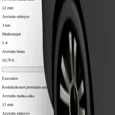
12 min
Arvioitu etäisyys
3 km
Matkustajat
1-4
Arvioitu hinta
10,70 €
Executive
Keskikokoiset premium-autot laadukkain mukavuuksin
Arvioitu matka-aika
12 min
Arvioitu etäisyys