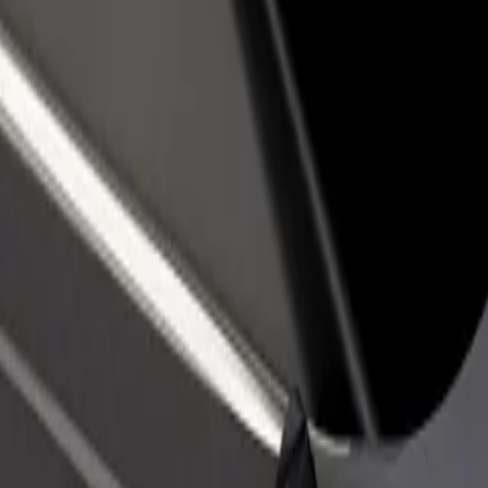
vintola tai kauppa
Rekisteröidy fleet-omistajaksi
Bol
isää asiakkaita ja kasvata
Lisää autokantasi Boltiin ja tienaa
Yri
enemmän
pal
 Hostel Dublin
Hostel Dublin? Tutustu palveluihimme ja löydä täydellinen vaihtoehto m
Lataa sovellus