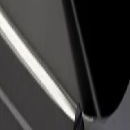
vintola tai kauppa
Rekisteröidy fleet-omistajaksi
Bol
isää asiakkaita ja kasvata
Lisää autokantasi Boltiin ja tienaa
Yri
enemmän
pal
Hostel Dublin
stel Dublin? Tutustu palveluihimme ja löydä täydellinen vaihtoehto mat
Lataa sovellus