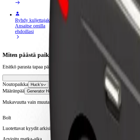
Ryhdy kuljettajaksi
Ryhdy ruokalähetiksi
Lisää ra
Ansaitse omilla
Kuljeta ruokaa ja ansaitse
Tavoita l
ehdoillasi
viikoittain
ansioita
Miten päästä paikasta Huck’s kohteeseen Generator 
Etsitkö parasta tapaa päästä paikasta Huck’s kohteeseen Generator Ho
Noutopaikka
Huck’s
Määränpää
Generator Hostel Dublin
Mukavuutta vain muutaman napautuksen päässä!
Bolt
Luotettavat kyydit arkisilla keskikokoisilla autoilla.
Arvioitu matka-aika