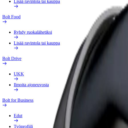
Lisää ravintola tai kauppa
Bolt Food
Ryhdy ruokalähetiksi
Lisää ravintola tai kauppa
Bolt Drive
UKK
Ilmoita ajoneuvosta
Bolt for Business
Edut
Työprofiili