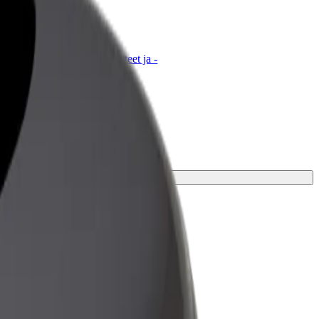
t for Business
tyksellesi skaalatut Bolt-tuotteet ja -
velut
kaasi varten.