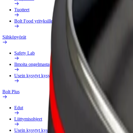
Tuotteet
Bolt Food yrityksille
Sähköpyörät
Safety Lab
Ilmoita ongelmasta
Usein kysytyt kysymykset
Bolt Plus
Edut
Liittymisohjeet
Usein kysytyt kysymykset