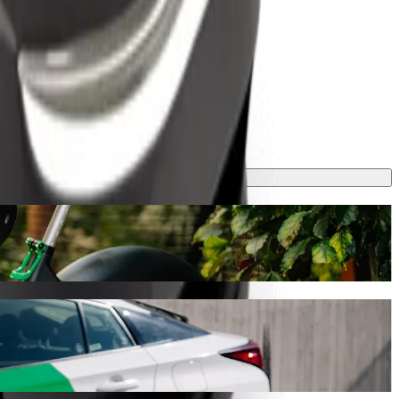
1 min ja maksaa noin 9,50 € EUR. Tilaisuudesta riippumatta löydämme