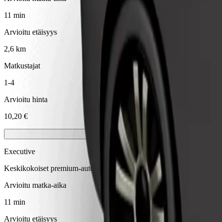
11 min
Arvioitu etäisyys
2,6 km
Matkustajat
1-4
Arvioitu hinta
10,20 €
Executive
Keskikokoiset premium-autot laadukkain mukavuuksin
Arvioitu matka-aika
11 min
Arvioitu etäisyys