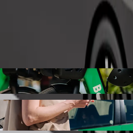
Tilaa kyyti
r Hostel Dublin Bolt-kyytipalvelulla
kohteeseen Generator Hostel Dublin. Boltilla tämä matka kestää noin 1