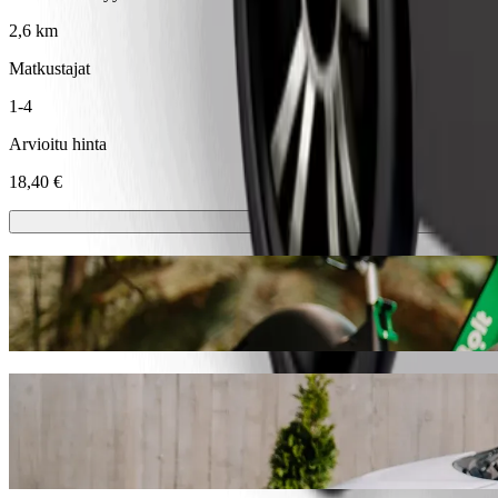
2,6 km
Matkustajat
1-4
Arvioitu hinta
18,40 €
Sähköpotkulaudat tai sähköpyörät
Liiku kaupungissa Dublin sähköpotkulaudoilla tai sähköpyörillä
Lataa Bolt-sovellus
Pääse paikasta Huck’s kohteeseen Generato
Suosittelemme Bolt-kyytipalvelua, jos etsit parasta hintaa matkalle 
sinulle sopivan ajoneuvon.
Lataa Bolt-sovellus