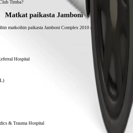
noin 10 min palvelulla Bolt.
 Club Timba?
a palvelulla Bolt noin 267,10 KES KES.
Matkat paikasta Jamboni Complex 2010
uihin matkoihin paikasta Jamboni Complex 2010 muihin kohteisiin kaup
ferral Hospital
DL)
edics & Trauma Hospital