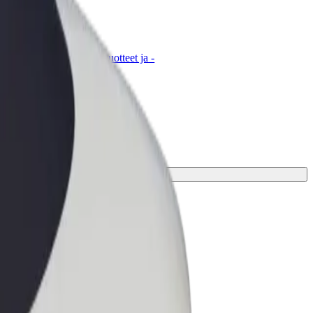
t for Business
tyksellesi skaalatut Bolt-tuotteet ja -
velut
 matkaasi varten.