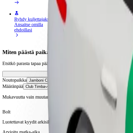
Ryhdy kuljettajaksi
Ryhdy ruokalähetiksi
Lisää ra
Ansaitse omilla
Kuljeta ruokaa ja ansaitse
Tavoita l
ehdoillasi
viikoittain
ansioita
Miten päästä paikasta Jamboni Complex 2010 kohte
Etsitkö parasta tapaa päästä paikasta Jamboni Complex 2010 kohteese
Noutopaikka
Jamboni Complex 2010
Määränpää
Club Timba
Mukavuutta vain muutaman napautuksen päässä!
Bolt
Luotettavat kyydit arkisilla keskikokoisilla autoilla.
Arvioitu matka-aika