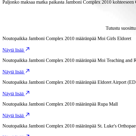
Matka paikasta Jamboni Complex 2010 kohteeseen Club Timba kestää 
Paljonko maksaa matka paikasta Jamboni Complex 2010 kohteeseen
Matka paikasta Jamboni Complex 2010 kohteeseen Club Timba maksa
Tutustu suositt
Noutopaikka
Jamboni Complex 2010
määränpää
Moi Girls Eldoret
Näytä lisää
Noutopaikka
Jamboni Complex 2010
määränpää
Moi Teaching and Re
Näytä lisää
Noutopaikka
Jamboni Complex 2010
määränpää
Eldoret Airport (E
Näytä lisää
Noutopaikka
Jamboni Complex 2010
määränpää
Rupa Mall
Näytä lisää
Noutopaikka
Jamboni Complex 2010
määränpää
St. Luke's Orthopa