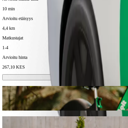
10 min
Arvioitu etäisyys
4,4 km
Matkustajat
1-4
Arvioitu hinta
267,10 KES
Sähköpotkulaudat tai sähköpyörät
Liiku kaupungissa Eldoret sähköpotkulaudoilla tai sähköpyörillä
Lataa Bolt-sovellus
Pääse paikasta Jamboni Complex 2010 koht