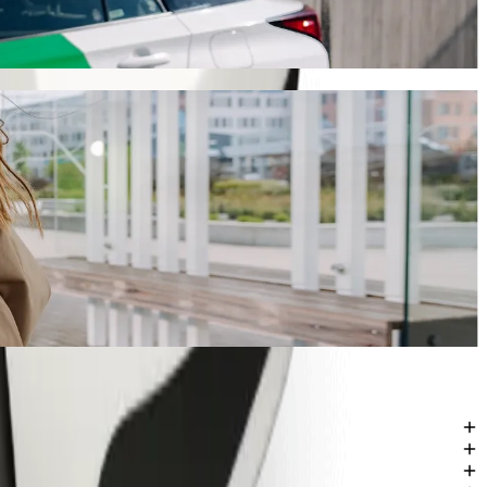
saa noin 267,10 KES KES. Tilaisuudesta riippumatta löydämme sinulle