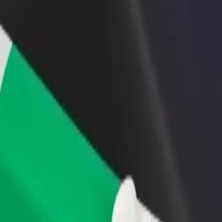
vintola tai kauppa
Rekisteröidy fleet-omistajaksi
Bol
isää asiakkaita ja kasvata
Lisää autokantasi Boltiin ja tienaa
Yri
enemmän
pal
eseen Club Timba
en Club Timba? Tutustu palveluihimme ja löydä täydellinen vaihtoehto
Lataa sovellus