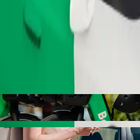
Tilaa kyyti
eeseen Club Timba Bolt-kyytipalvelulla