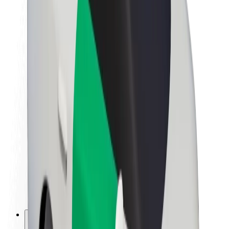
Lisätietoja Boltista
Kestävä kehitys Boltilla
Project Zero
Blogi
Uutishuone
Brändiohjeistus
Missio
Sijoittajasuhteet
Johto
Brändi
Media
Urban Fund
Turvallisuus