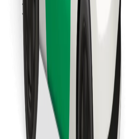
Löydä lempiruokasi!
Lataa Bolt Food -sovellus