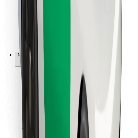
Ruokaläheteille
Bolt Food
Fleet Ownereille
Ravintoloille
Bolt for Business
Jotain muuta
Tavarantoimittajille
Ehdot
Evästeet
Turvallisuus
Hanki kyyti hetkessä!
Lataa Bolt-sovellus