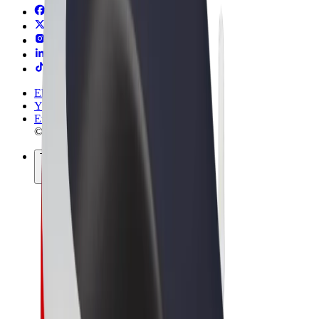
Ehdot
Yksityisyys
Evästeet
© 2026 Bolt Technology OÜ
Tuotteet
Kyydit
Sähköpotkulaudat
Bolt-kauppa
Bolt Food
Bolt Drive
Bolt for Business