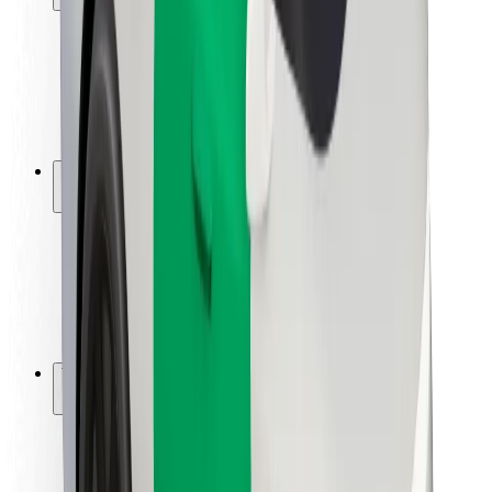
Matkustajan turvallisuus
Kuljettajan turvallisuus
Potkulautojen turvallisuus
Turvallisuus Lab
Kaupungit
Sijainnit
Kaupunkiratkaisut
Lentokentät
Boltin lataustelineet
Tuki
Matkustajille
Kuljettajille