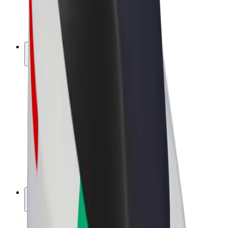
Sähköpyörät
Bolt Plus
Tienaa Boltilla
Kuljettajat
Kuljettajan ansiot
Ruokalähetit
Lähetin ansiot
Bolt Food -kauppiaat
Fleeteille
Franchiset
Yritys
Työpaikat