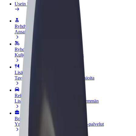
Usein kysytyt kysymykset
Ryhdy kuljettajaksi
Ansaitse omilla ehdoillasi
Ryhdy ruokalähetiksi
Kuljeta ruokaa ja ansaitse viikoittain
Lisää ravintola tai kauppa
Tavoita lisää asiakkaita ja kasvata ansioita
Rekisteröidy fleet-omistajaksi
Lisää autokantasi Boltiin ja tienaa enemmän
Bolt for Business
Yrityksellesi skaalatut Bolt-tuotteet ja -palvelut