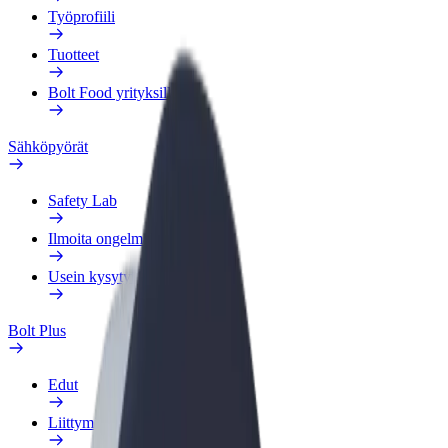
Työprofiili
Tuotteet
Bolt Food yrityksille
Sähköpyörät
Safety Lab
Ilmoita ongelmasta
Usein kysytyt kysymykset
Bolt Plus
Edut
Liittymisohjeet