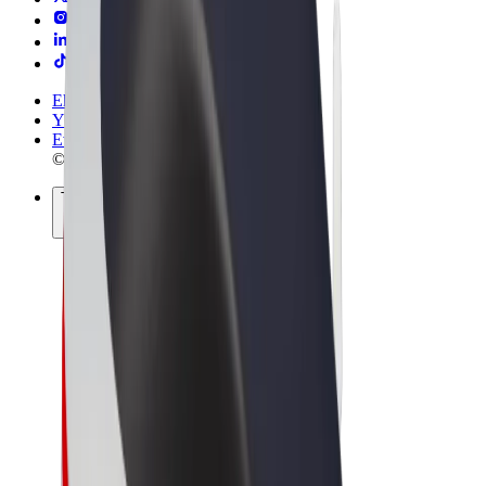
Ehdot
Yksityisyys
Evästeet
© 2026 Bolt Technology OÜ
Tuotteet
Kyydit
Sähköpotkulaudat
Bolt-kauppa
Bolt Food
Bolt Drive
Bolt for Business
Sähköpyörät