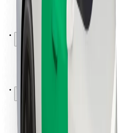
Kuljettajan turvallisuus
Potkulautojen turvallisuus
Turvallisuus Lab
Kaupungit
Sijainnit
Kaupunkiratkaisut
Lentokentät
Boltin lataustelineet
Tuki
Matkustajille
Kuljettajille
Ruokaläheteille