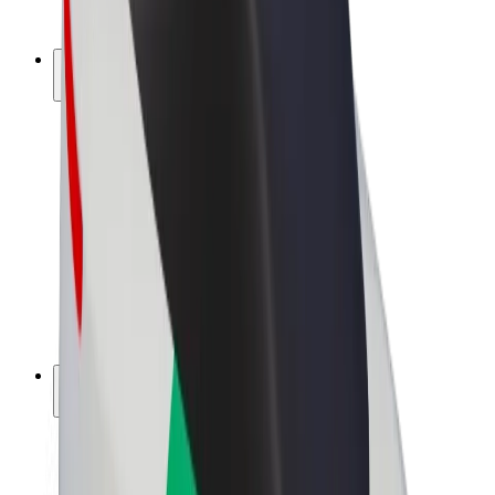
Bolt Plus
Tienaa Boltilla
Kuljettajat
Kuljettajan ansiot
Ruokalähetit
Lähetin ansiot
Bolt Food -kauppiaat
Fleeteille
Franchiset
Yritys
Työpaikat
Lisätietoja Boltista