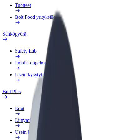
Tuotteet
Bolt Food yrityksille
Sähköpyörät
Safety Lab
Ilmoita ongelmasta
Usein kysytyt kysymykset
Bolt Plus
Edut
Liittymisohjeet
Usein kysytyt kysymykset