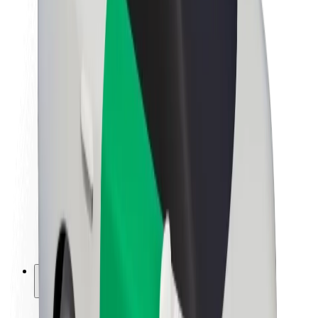
Kestävä kehitys Boltilla
Project Zero
Blogi
Uutishuone
Brändiohjeistus
Missio
Sijoittajasuhteet
Johto
Brändi
Media
Urban Fund
Turvallisuus
Matkustajan turvallisuus