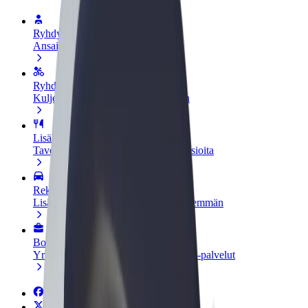
Ryhdy kuljettajaksi
Ansaitse omilla ehdoillasi
Ryhdy ruokalähetiksi
Kuljeta ruokaa ja ansaitse viikoittain
Lisää ravintola tai kauppa
Tavoita lisää asiakkaita ja kasvata ansioita
Rekisteröidy fleet-omistajaksi
Lisää autokantasi Boltiin ja tienaa enemmän
Bolt for Business
Yrityksellesi skaalatut Bolt-tuotteet ja -palvelut