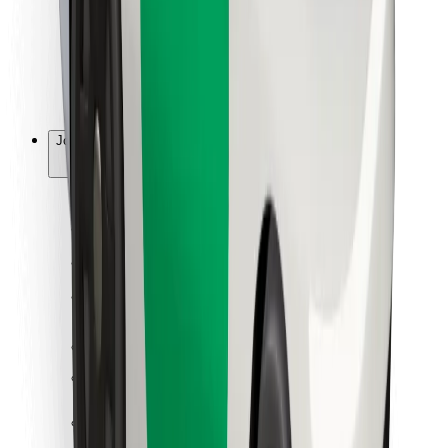
Bolt Food
Fleet Ownereille
Ravintoloille
Bolt for Business
Jotain muuta
Tavarantoimittajille
Ehdot
Evästeet
Turvallisuus
Hanki kyyti hetkessä!
Lataa Bolt-sovellus
Löydä lempiruokasi!