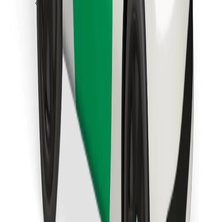
Lataa Bolt Food -sovellus