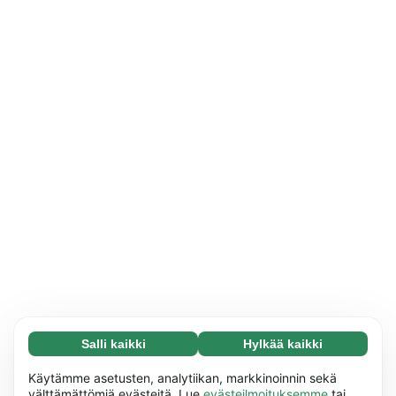
Salli kaikki
Hylkää kaikki
Välttämätön (65)
Välttämättömät evästeet auttavat tekemään
Lue lisää
Käytämme asetusten, analytiikan, markkinoinnin sekä
verkkosivuistamme käyttökelpoisia ottamalla
välttämättömiä evästeitä. Lue
evästeilmoituksemme
tai