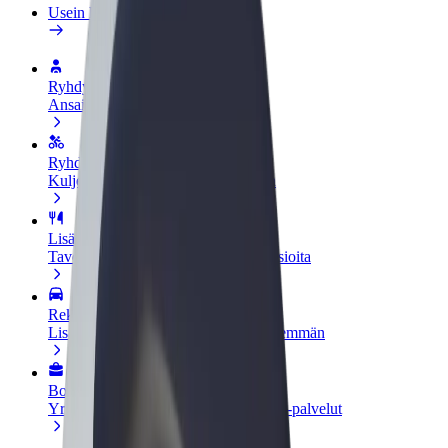
Usein kysytyt kysymykset
Ryhdy kuljettajaksi
Ansaitse omilla ehdoillasi
Ryhdy ruokalähetiksi
Kuljeta ruokaa ja ansaitse viikoittain
Lisää ravintola tai kauppa
Tavoita lisää asiakkaita ja kasvata ansioita
Rekisteröidy fleet-omistajaksi
Lisää autokantasi Boltiin ja tienaa enemmän
Bolt for Business
Yrityksellesi skaalatut Bolt-tuotteet ja -palvelut