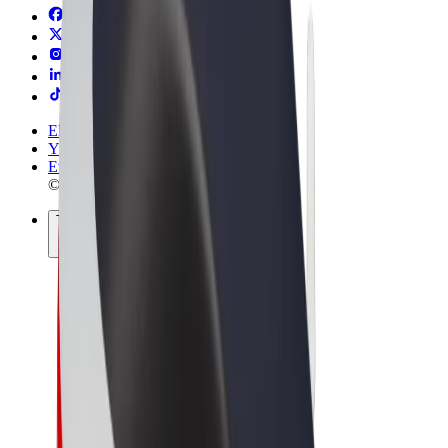
Ehdot
Yksityisyys
Evästeet
© 2026 Bolt Technology OÜ
Tuotteet
Kyydit
Sähköpotkulaudat
Bolt-kauppa
Bolt Food
Bolt Drive
Bolt for Business