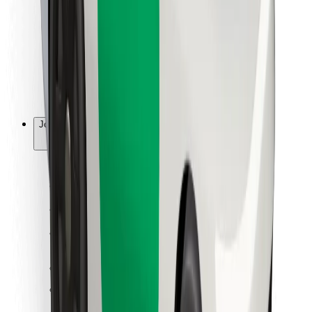
Ruokaläheteille
Bolt Food
Fleet Ownereille
Ravintoloille
Bolt for Business
Jotain muuta
Tavarantoimittajille
Ehdot
Evästeet
Turvallisuus
Hanki kyyti hetkessä!
Lataa Bolt-sovellus