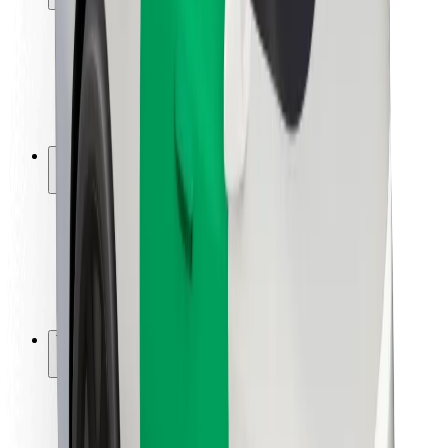
Matkustajan turvallisuus
Kuljettajan turvallisuus
Potkulautojen turvallisuus
Turvallisuus Lab
Kaupungit
Sijainnit
Kaupunkiratkaisut
Lentokentät
Boltin lataustelineet
Tuki
Matkustajille
Kuljettajille