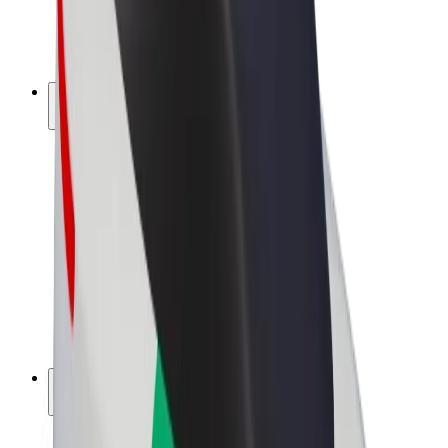
Sähköpyörät
Bolt Plus
Tienaa Boltilla
Kuljettajat
Kuljettajan ansiot
Ruokalähetit
Lähetin ansiot
Bolt Food -kauppiaat
Fleeteille
Franchiset
Yritys
Työpaikat