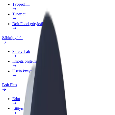
Työprofiili
Tuotteet
Bolt Food yrityksille
Sähköpyörät
Safety Lab
Ilmoita ongelmasta
Usein kysytyt kysymykset
Bolt Plus
Edut
Liittymisohjeet