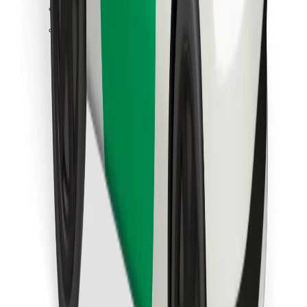
Löydä lempiruokasi!
Lataa Bolt Food -sovellus