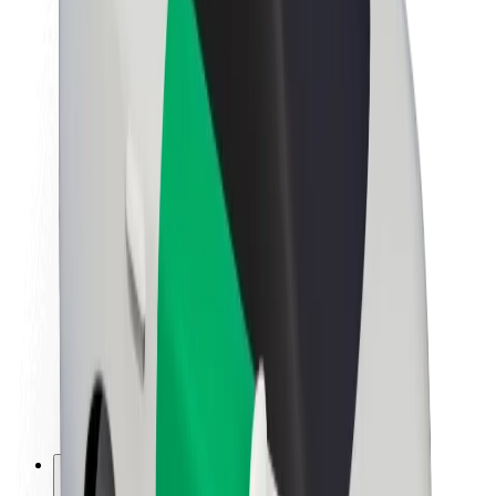
Lisätietoja Boltista
Kestävä kehitys Boltilla
Project Zero
Blogi
Uutishuone
Brändiohjeistus
Missio
Sijoittajasuhteet
Johto
Brändi
Media
Urban Fund
Turvallisuus