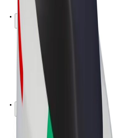
Bolt Plus
Tienaa Boltilla
Kuljettajat
Kuljettajan ansiot
Ruokalähetit
Lähetin ansiot
Bolt Food -kauppiaat
Fleeteille
Franchiset
Yritys
Työpaikat
Lisätietoja Boltista