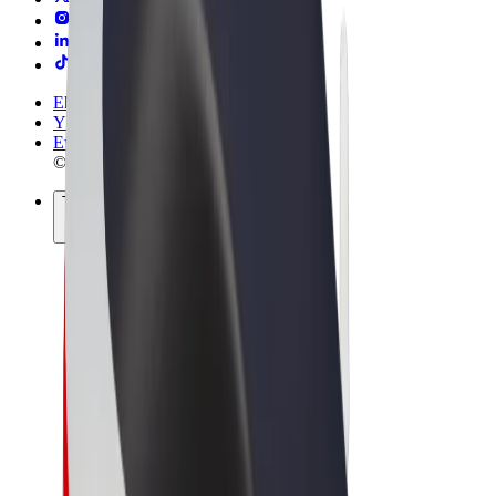
Ehdot
Yksityisyys
Evästeet
© 2026 Bolt Technology OÜ
Tuotteet
Kyydit
Sähköpotkulaudat
Bolt-kauppa
Bolt Food
Bolt Drive
Bolt for Business
Sähköpyörät