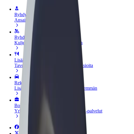
Ryhdy kuljettajaksi
Ansaitse omilla ehdoillasi
Ryhdy ruokalähetiksi
Kuljeta ruokaa ja ansaitse viikoittain
Lisää ravintola tai kauppa
Tavoita lisää asiakkaita ja kasvata ansioita
Rekisteröidy fleet-omistajaksi
Lisää autokantasi Boltiin ja tienaa enemmän
Bolt for Business
Yrityksellesi skaalatut Bolt-tuotteet ja -palvelut