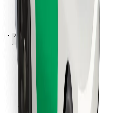
Bolt Food
Fleet Ownereille
Ravintoloille
Bolt for Business
Jotain muuta
Tavarantoimittajille
Ehdot
Evästeet
Turvallisuus
Hanki kyyti hetkessä!
Lataa Bolt-sovellus
Löydä lempiruokasi!