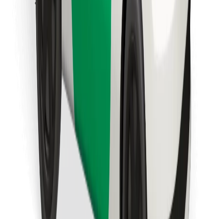
Lataa Bolt Food -sovellus