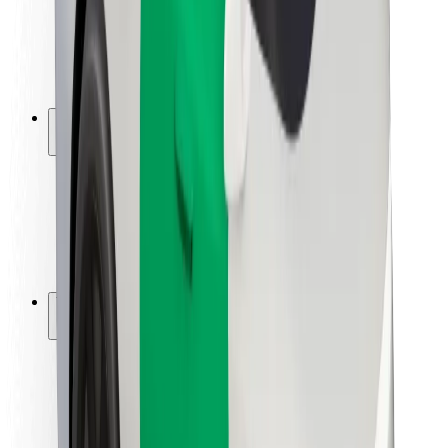
Kuljettajan turvallisuus
Potkulautojen turvallisuus
Turvallisuus Lab
Kaupungit
Sijainnit
Kaupunkiratkaisut
Lentokentät
Boltin lataustelineet
Tuki
Matkustajille
Kuljettajille
Ruokaläheteille