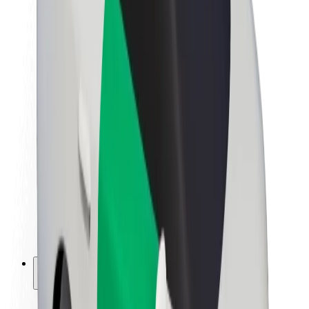
Kestävä kehitys Boltilla
Project Zero
Blogi
Uutishuone
Brändiohjeistus
Missio
Sijoittajasuhteet
Johto
Brändi
Media
Urban Fund
Turvallisuus
Matkustajan turvallisuus