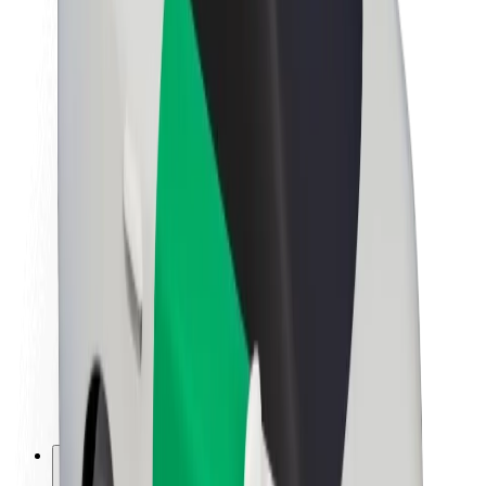
Lisätietoja Boltista
Kestävä kehitys Boltilla
Project Zero
Blogi
Uutishuone
Brändiohjeistus
Missio
Sijoittajasuhteet
Johto
Brändi
Media
Urban Fund
Turvallisuus