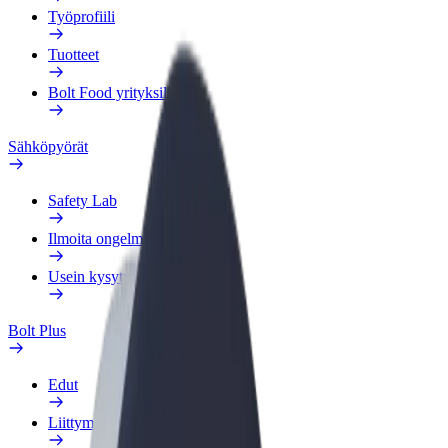
Työprofiili
Tuotteet
Bolt Food yrityksille
Sähköpyörät
Safety Lab
Ilmoita ongelmasta
Usein kysytyt kysymykset
Bolt Plus
Edut
Liittymisohjeet