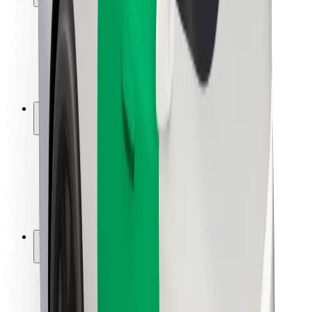
Matkustajan turvallisuus
Kuljettajan turvallisuus
Potkulautojen turvallisuus
Turvallisuus Lab
Kaupungit
Sijainnit
Kaupunkiratkaisut
Lentokentät
Boltin lataustelineet
Tuki
Matkustajille
Kuljettajille