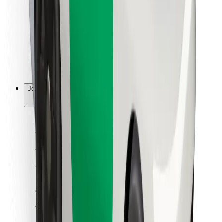
Ruokaläheteille
Bolt Food
Fleet Ownereille
Ravintoloille
Bolt for Business
Jotain muuta
Tavarantoimittajille
Ehdot
Evästeet
Turvallisuus
Hanki kyyti hetkessä!
Lataa Bolt-sovellus