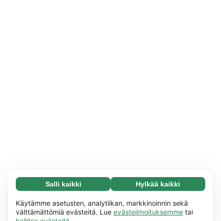
Salli kaikki
Hylkää kaikki
Välttämätön (65)
Välttämättömät evästeet auttavat tekemään
Lue lisää
Käytämme asetusten, analytiikan, markkinoinnin sekä
verkkosivuistamme käyttökelpoisia ottamalla
välttämättömiä evästeitä. Lue
evästeilmoituksemme
tai
hallitse evästeitä
.