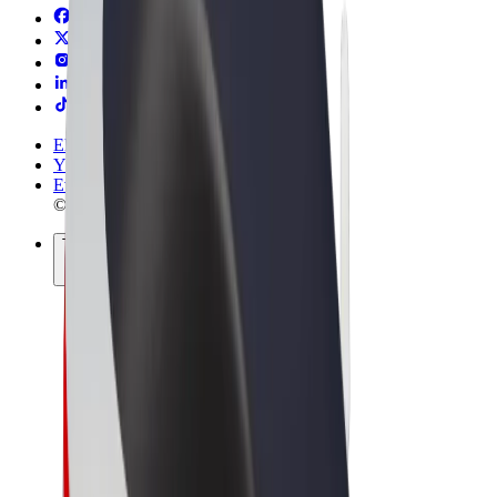
Ehdot
Yksityisyys
Evästeet
© 2026 Bolt Technology OÜ
Tuotteet
Kyydit
Sähköpotkulaudat
Bolt-kauppa
Bolt Food
Bolt Drive
Bolt for Business