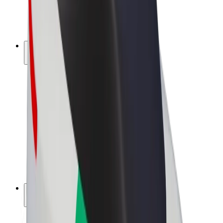
Sähköpyörät
Bolt Plus
Tienaa Boltilla
Kuljettajat
Kuljettajan ansiot
Ruokalähetit
Lähetin ansiot
Bolt Food -kauppiaat
Fleeteille
Franchiset
Yritys
Työpaikat