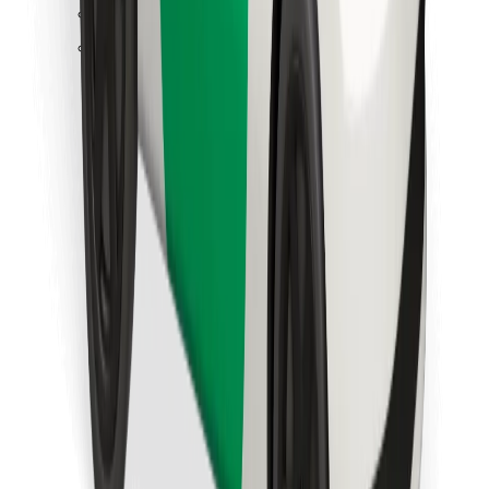
Löydä lempiruokasi!
Lataa Bolt Food -sovellus