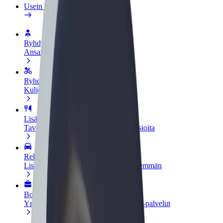
Usein kysytyt kysymykset
Ryhdy kuljettajaksi
Ansaitse omilla ehdoillasi
Ryhdy ruokalähetiksi
Kuljeta ruokaa ja ansaitse viikoittain
Lisää ravintola tai kauppa
Tavoita lisää asiakkaita ja kasvata ansioita
Rekisteröidy fleet-omistajaksi
Lisää autokantasi Boltiin ja tienaa enemmän
Bolt for Business
Yrityksellesi skaalatut Bolt-tuotteet ja -palvelut