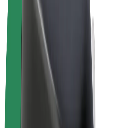
Ehdot
Yksityisyys
Evästeet
© 2026 Bolt Technology OÜ
Tuotteet
Kyydit
Sähköpotkulaudat
Bolt-kauppa
Bolt Food
Bolt Drive
Bolt for Business
Sähköpyörät