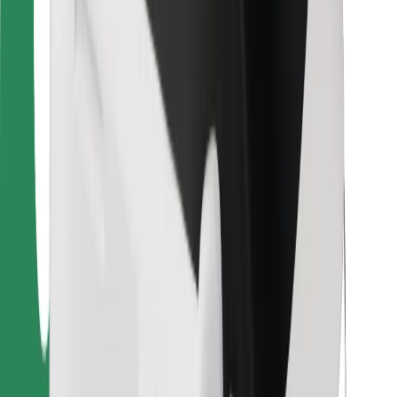
Bolt Food
Fleet Ownereille
Ravintoloille
Bolt for Business
Jotain muuta
Tavarantoimittajille
Ehdot
Evästeet
Turvallisuus
Hanki kyyti hetkessä!
Lataa Bolt-sovellus
Löydä lempiruokasi!