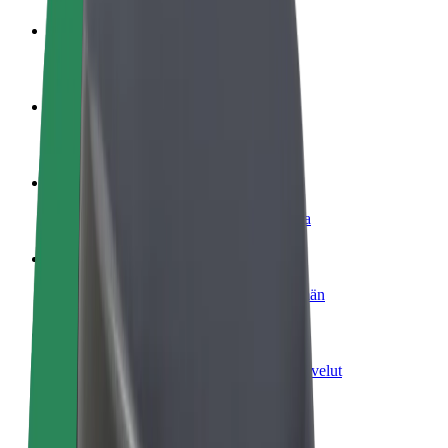
Ryhdy kuljettajaksi
Ansaitse omilla ehdoillasi
Ryhdy ruokalähetiksi
Kuljeta ruokaa ja ansaitse viikoittain
Lisää ravintola tai kauppa
Tavoita lisää asiakkaita ja kasvata ansioita
Rekisteröidy fleet-omistajaksi
Lisää autokantasi Boltiin ja tienaa enemmän
Bolt for Business
Yrityksellesi skaalatut Bolt-tuotteet ja -palvelut