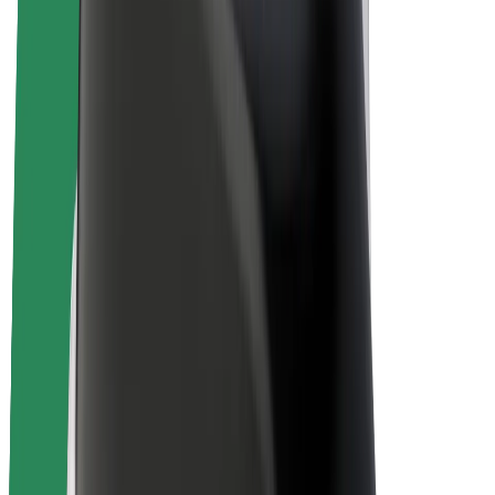
Bolt Plus
Tienaa Boltilla
Kuljettajat
Kuljettajan ansiot
Ruokalähetit
Lähetin ansiot
Bolt Food -kauppiaat
Fleeteille
Franchiset
Yritys
Työpaikat
Lisätietoja Boltista