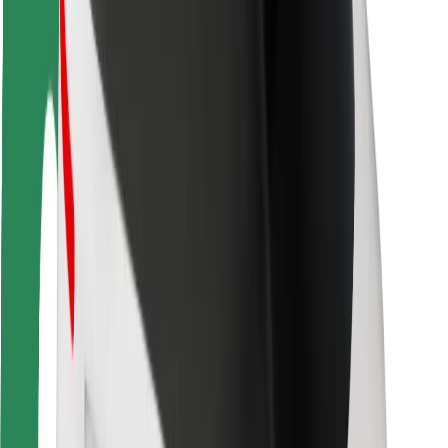
Kuljettajan turvallisuus
Potkulautojen turvallisuus
Turvallisuus Lab
Kaupungit
Sijainnit
Kaupunkiratkaisut
Lentokentät
Boltin lataustelineet
Tuki
Matkustajille
Kuljettajille
Ruokaläheteille