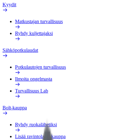
Kyydit
Matkustajan turvallisuus
Ryhdy kuljettajaksi
Sähköpotkulaudat
Potkulautojen turvallisuus
Ilmoita ongelmasta
Turvallisuus Lab
Bolt-kauppa
Ryhdy ruokalähetiksi
Lisää ravintola tai kauppa