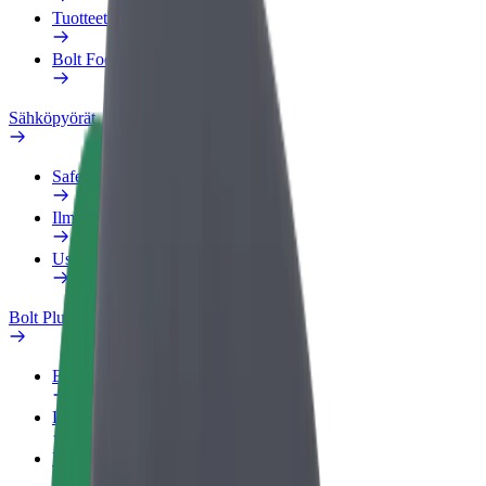
Tuotteet
Bolt Food yrityksille
Sähköpyörät
Safety Lab
Ilmoita ongelmasta
Usein kysytyt kysymykset
Bolt Plus
Edut
Liittymisohjeet
Usein kysytyt kysymykset