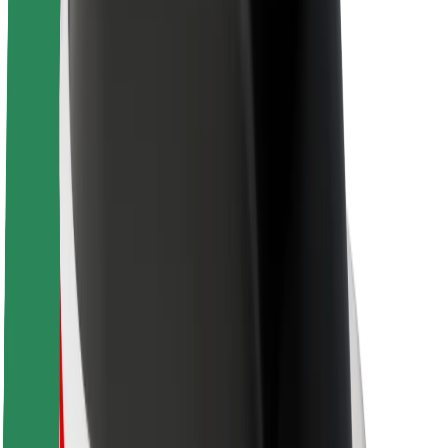
Kestävä kehitys Boltilla
Project Zero
Blogi
Uutishuone
Brändiohjeistus
Missio
Sijoittajasuhteet
Johto
Brändi
Media
Urban Fund
Turvallisuus
Matkustajan turvallisuus