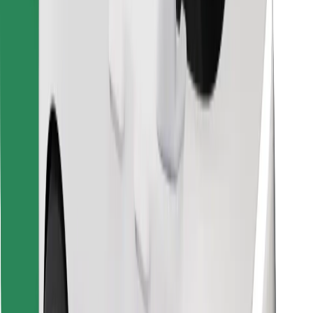
Lataa Bolt Food -sovellus