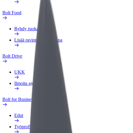
Bolt Food
Ryhdy ruokalähetiksi
Lisää ravintola tai kauppa
Bolt Drive
UKK
Ilmoita ajoneuvosta
Bolt for Business
Edut
Työprofiili