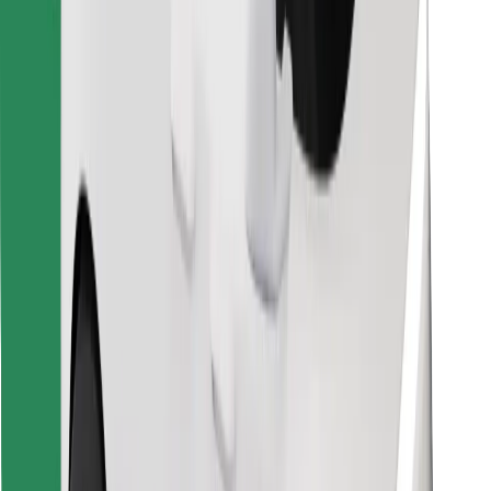
Löydä lempiruokasi!
Lataa Bolt Food -sovellus