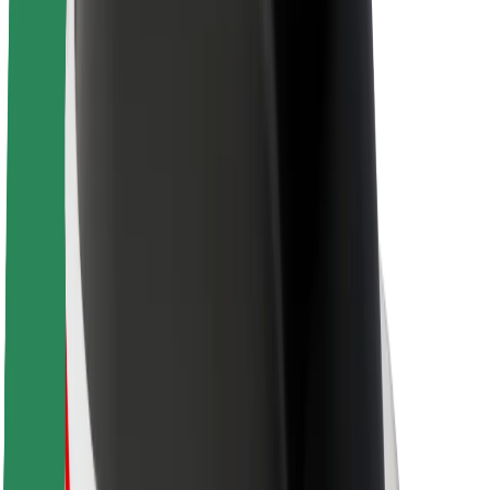
Lisätietoja Boltista
Kestävä kehitys Boltilla
Project Zero
Blogi
Uutishuone
Brändiohjeistus
Missio
Sijoittajasuhteet
Johto
Brändi
Media
Urban Fund
Turvallisuus