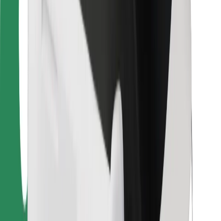
Ruokaläheteille
Bolt Food
Fleet Ownereille
Ravintoloille
Bolt for Business
Jotain muuta
Tavarantoimittajille
Ehdot
Evästeet
Turvallisuus
Hanki kyyti hetkessä!
Lataa Bolt-sovellus