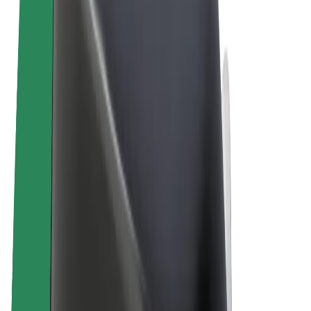
Ehdot
Yksityisyys
Evästeet
© 2026 Bolt Technology OÜ
Tuotteet
Kyydit
Sähköpotkulaudat
Bolt-kauppa
Bolt Food
Bolt Drive
Bolt for Business