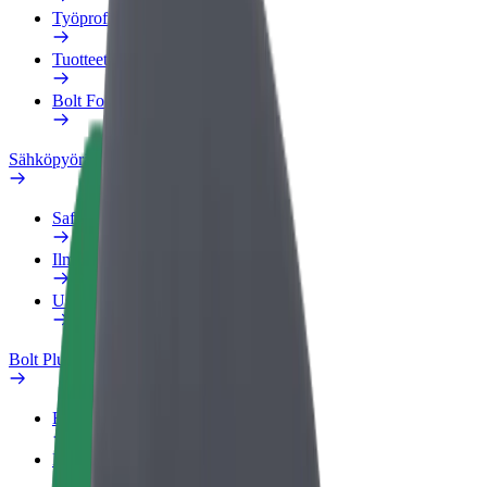
Työprofiili
Tuotteet
Bolt Food yrityksille
Sähköpyörät
Safety Lab
Ilmoita ongelmasta
Usein kysytyt kysymykset
Bolt Plus
Edut
Liittymisohjeet