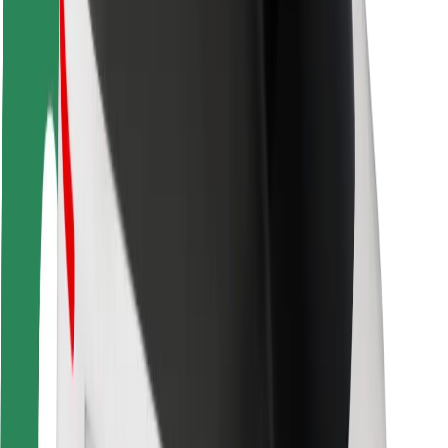
Matkustajan turvallisuus
Kuljettajan turvallisuus
Potkulautojen turvallisuus
Turvallisuus Lab
Kaupungit
Sijainnit
Kaupunkiratkaisut
Lentokentät
Boltin lataustelineet
Tuki
Matkustajille
Kuljettajille