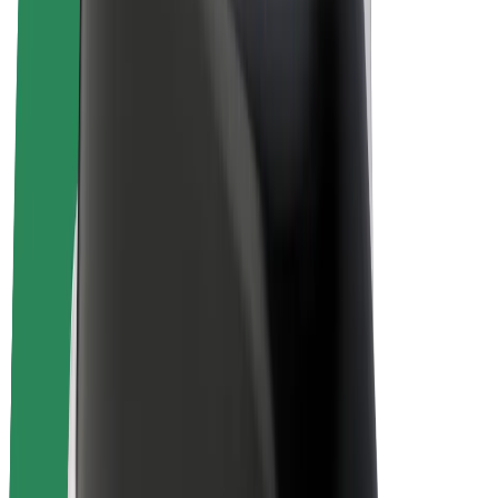
Sähköpyörät
Bolt Plus
Tienaa Boltilla
Kuljettajat
Kuljettajan ansiot
Ruokalähetit
Lähetin ansiot
Bolt Food -kauppiaat
Fleeteille
Franchiset
Yritys
Työpaikat