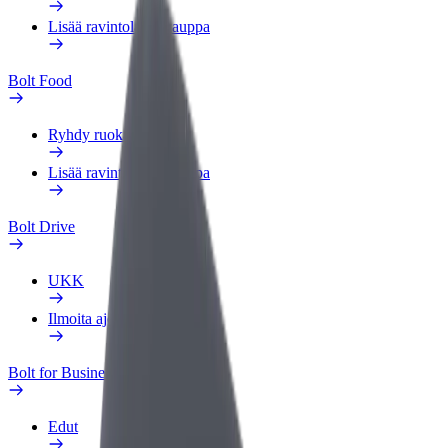
Lisää ravintola tai kauppa
Bolt Food
Ryhdy ruokalähetiksi
Lisää ravintola tai kauppa
Bolt Drive
UKK
Ilmoita ajoneuvosta
Bolt for Business
Edut