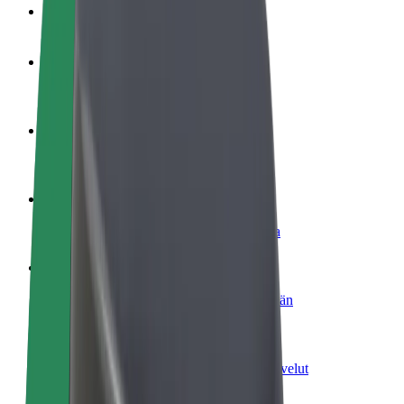
Usein kysytyt kysymykset
Ryhdy kuljettajaksi
Ansaitse omilla ehdoillasi
Ryhdy ruokalähetiksi
Kuljeta ruokaa ja ansaitse viikoittain
Lisää ravintola tai kauppa
Tavoita lisää asiakkaita ja kasvata ansioita
Rekisteröidy fleet-omistajaksi
Lisää autokantasi Boltiin ja tienaa enemmän
Bolt for Business
Yrityksellesi skaalatut Bolt-tuotteet ja -palvelut