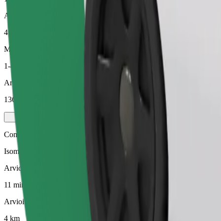
Arvioitu etäisyys
4 km
Matkustajat
1-4
Arvioitu hinta
136,60 UAH
Comfort
Isommat autot, enemmän jalka- ja tavaratilaa.
Arvioitu matka-aika
11 min
Arvioitu etäisyys
4 km