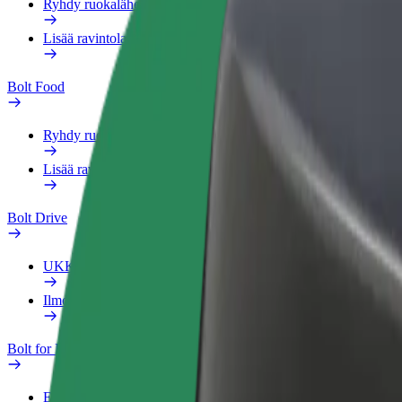
Ryhdy ruokalähetiksi
Lisää ravintola tai kauppa
Bolt Food
Ryhdy ruokalähetiksi
Lisää ravintola tai kauppa
Bolt Drive
UKK
Ilmoita ajoneuvosta
Bolt for Business
Edut