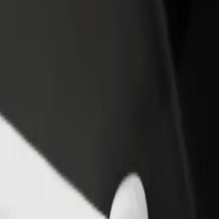
vintola tai kauppa
Rekisteröidy fleet-omistajaksi
Bol
isää asiakkaita ja kasvata
Lisää autokantasi Boltiin ja tienaa
Yri
enemmän
pal
 Центральний автовокзал
тральний автовокзал? Tutustu palveluihimme ja löydä täydellinen vai
Lataa sovellus