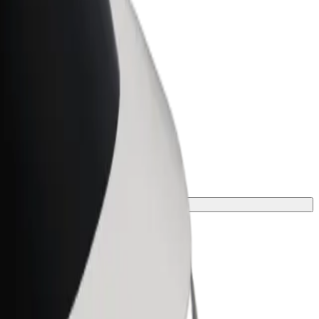
t for Business
tyksellesi skaalatut Bolt-tuotteet ja -
velut
htoehto matkaasi varten.