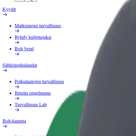
Kyydit
Matkustajan turvallisuus
Ryhdy kuljettajaksi
Bolt Send
Sähköpotkulaudat
Potkulautojen turvallisuus
Ilmoita ongelmasta
Turvallisuus Lab
Bolt-kauppa