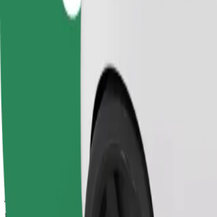
Luotettavat kyydit arkisilla keskikokoisilla autoilla.
Arvioitu matka-aika
11 min
Arvioitu etäisyys
4 km
Matkustajat
1-4
Arvioitu hinta
107,40 UAH
Yrityksille
Isommat autot, enemmän jalka- ja tavaratilaa.
Arvioitu matka-aika
11 min