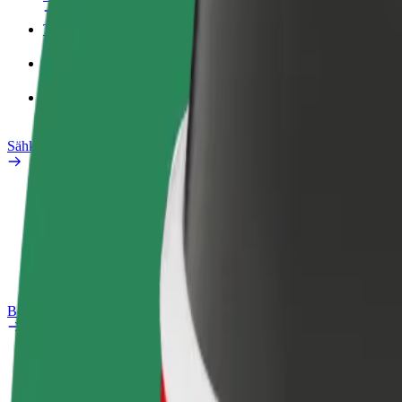
Työprofiili
Tuotteet
Bolt Food yrityksille
Sähköpyörät
Safety Lab
Ilmoita ongelmasta
Usein kysytyt kysymykset
Bolt Plus
Edut
Liittymisohjeet