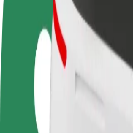
Usein kysytyt kysymykset
Ryhdy kuljettajaksi
Ryhdy ruokalähetiksi
Lisää ra
Ansaitse omilla
Kuljeta ruokaa ja ansaitse
Tavoita l
ehdoillasi
viikoittain
ansioita
Miten päästä paikasta Ринок "Урожай kohteeseen
Etsitkö parasta tapaa päästä paikasta Ринок "Урожай kohteeseen Цен
Noutopaikka
Ринок "Урожай
Määränpää
Центральний автовокзал
Mukavuutta vain muutaman napautuksen päässä!
Bolt