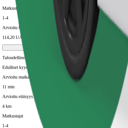
Matkustajat
1-4
Arvioitu hinta
114,20 UAH
Taloudellinen
Edulliset kyydit perustason autoilla.
Arvioitu matka-aika
11 min
Arvioitu etäisyys
4 km
Matkustajat
1-4