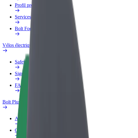
Profil professionnel
Services
Bolt Food pour les entreprises
Vélos électriques
Safety Lab
Signaler un problème
FAQ
Bolt Plus
Avantages
Comment s'inscrire