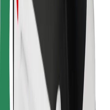
Pour les livreurs
Bolt Food
Pour les propriétaires de flotte
Pour les restaurants
Bolt for Business
Autres
Fournisseurs
Conditions générales
Cookies
Sécurité
Obtenez un trajet en quelques minutes !
Télécharger l'appli Bolt