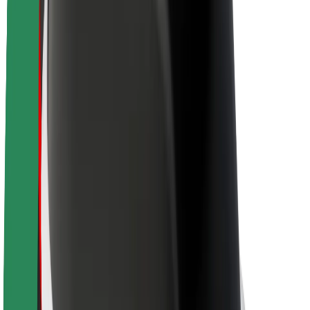
À propos de Bolt
La durabilité chez Bolt
Project Zero
Blog
Actualités
Lignes directrices de marque
Notre mission
Relations investisseurs
Équipe de direction
La marque
Ressources
Fonds urbain
Sécurité