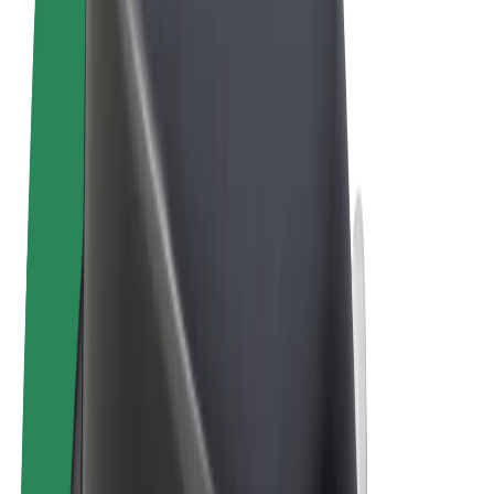
Conditions générales
Confidentialité
Cookies
© 2026 Bolt Technology OÜ
Services
Trajets
Trottinettes électriques
Bolt Market
Bolt Food
Bolt Drive
Bolt for Business