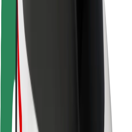
Sécurité des passagers
Sécurité des chauffeurs
Sécurité à trottinette
Safety Lab
Villes
Emplacements
Solutions pour les villes
Aéroports
Stations de charge Bolt
Support
Pour les passagers
Pour les chauffeurs