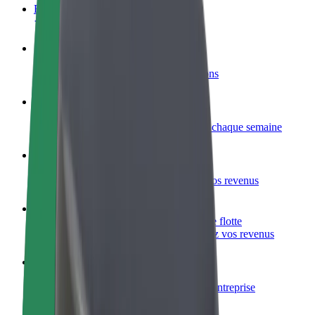
FAQ
Devenir partenaire chauffeur
Générez des revenus selon vos conditions
Devenir livreur
Livrez des repas et générez des revenus chaque semaine
Ajouter un restaurant ou un magasin
Atteignez plus de clients et augmentez vos revenus
Inscrivez-vous en tant que propriétaire de flotte
Ajoutez votre flotte sur Bolt et augmentez vos revenus
Bolt for Business
Produits et services Bolt adaptés à votre entreprise