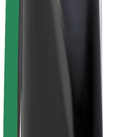
Vélos électriques
Bolt Plus
Générez des revenus avec Bolt
Chauffeur
Revenus du chauffeur
Livreur
Revenus du livreur
Commerçants Bolt Food
Flottes
Franchise
Entreprise
Rejoignez-nous