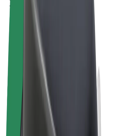
Conditions générales
Confidentialité
Cookies
© 2026 Bolt Technology OÜ
Services
Trajets
Trottinettes électriques
Bolt Market
Bolt Food
Bolt Drive
Bolt for Business
Vélos électriques