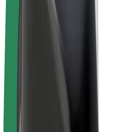
Bolt Plus
Générez des revenus avec Bolt
Chauffeur
Revenus du chauffeur
Livreur
Revenus du livreur
Commerçants Bolt Food
Flottes
Franchise
Entreprise
Rejoignez-nous
À propos de Bolt