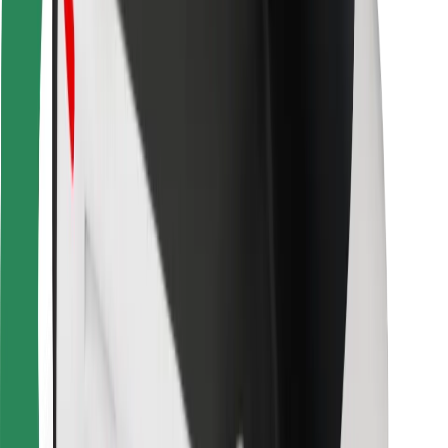
Bolt Food
Pour les propriétaires de flotte
Pour les restaurants
Bolt for Business
Autres
Fournisseurs
Conditions générales
Cookies
Sécurité
Obtenez un trajet en quelques minutes !
Télécharger l'appli Bolt
Retrouvez tous vos plats favoris !