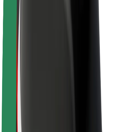
La durabilité chez Bolt
Project Zero
Blog
Actualités
Lignes directrices de marque
Notre mission
Relations investisseurs
Équipe de direction
La marque
Ressources
Fonds urbain
Sécurité
Sécurité des passagers