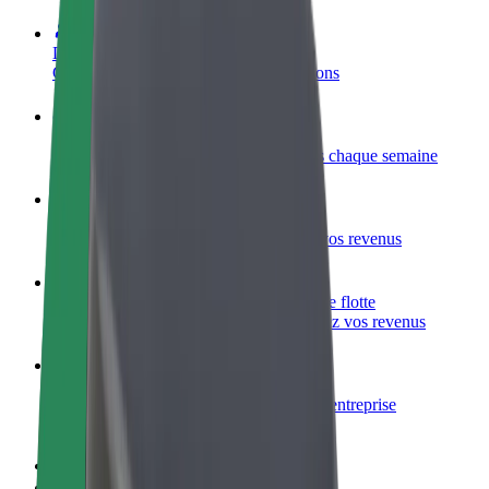
Devenir partenaire chauffeur
Générez des revenus selon vos conditions
Devenir livreur
Livrez des repas et générez des revenus chaque semaine
Ajouter un restaurant ou un magasin
Atteignez plus de clients et augmentez vos revenus
Inscrivez-vous en tant que propriétaire de flotte
Ajoutez votre flotte sur Bolt et augmentez vos revenus
Bolt for Business
Produits et services Bolt adaptés à votre entreprise