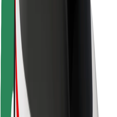
Sécurité des chauffeurs
Sécurité à trottinette
Safety Lab
Villes
Emplacements
Solutions pour les villes
Aéroports
Stations de charge Bolt
Support
Pour les passagers
Pour les chauffeurs
Pour les livreurs