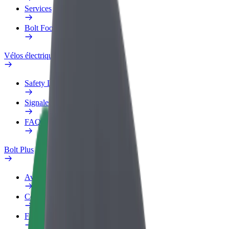
Services
Bolt Food pour les entreprises
Vélos électriques
Safety Lab
Signaler un problème
FAQ
Bolt Plus
Avantages
Comment s'inscrire
FAQ