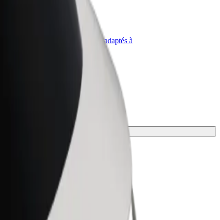
priétaire
Bolt for Business
Produits et services Bolt adaptés à
t
votre entreprise
 convient le mieux.