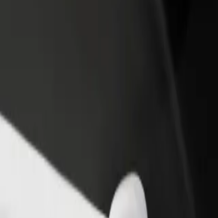
Ajouter un restaurant ou un
Inscrivez-vous en tant que pro
evenus
magasin
de flotte
Atteignez plus de clients et
Ajoutez votre flotte sur Bolt e
augmentez vos revenus
augmentez vos revenus
(AMS) à Station Noord
AMS) et Station Noord ? Explorez nos services et trouvez celui qui vous
Télécharger l'appli