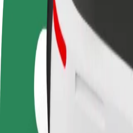
Devenir partenaire chauffeur
Devenir livreur
Générez des revenus selon
Livrez des repas et générez des r
vos conditions
chaque semaine
Comment se rendre de Amsterdam Schiphol Airport 
À la recherche du meilleur trajet entre Amsterdam Schiphol Airport (
De
Amsterdam Schiphol Airport (AMS)
À
Station Noord
Praticité et confort, en quelques clics !
Bolt
Trajets fiables dans des voitures classiques de taille moyenne.