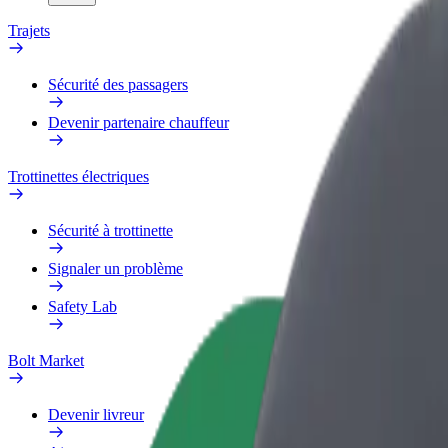
Trajets
Sécurité des passagers
Devenir partenaire chauffeur
Trottinettes électriques
Sécurité à trottinette
Signaler un problème
Safety Lab
Bolt Market
Devenir livreur