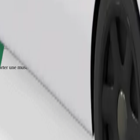
Commander un trajet
ter une muselière, les petits animaux doivent être dans une cage de tran