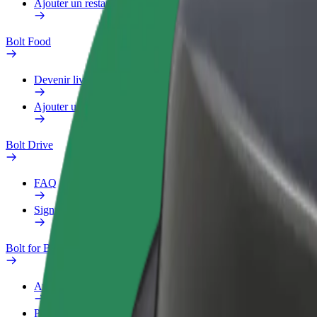
Ajouter un restaurant ou un magasin
Bolt Food
Devenir livreur
Ajouter un restaurant ou un magasin
Bolt Drive
FAQ
Signaler un véhicule
Bolt for Business
Avantages
Profil professionnel