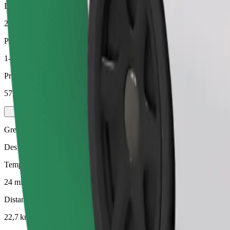
Distance estimée
22,7 km
Passagers
1-4
Prix estimé
57,00 €
Green
Des trajets efficaces dans des véhicules entièrement électriques
Temps de trajet estimé
24 min
Distance estimée
22,7 km