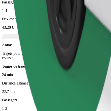
Passagers
1-4
Prix estimé
43,20 €
Animal
Trajets pour vous et votre animal de compagnie. Les chiens doivent por
coussin.
Temps de trajet estimé
24 min
Distance estimée
22,7 km
Passagers
1-3