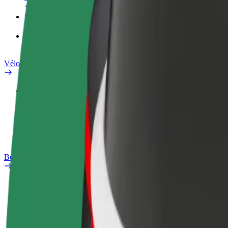
Services
Bolt Food pour les entreprises
Vélos électriques
Safety Lab
Signaler un problème
FAQ
Bolt Plus
Avantages
Comment s'inscrire
FAQ