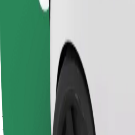
Temps de trajet estimé
24 min
Distance estimée
22,7 km
Passagers
1-4
Prix estimé
43,20 €
Confort
Des voitures plus grandes avec plus d'espace pour les jambes et plus
Temps de trajet estimé
24 min