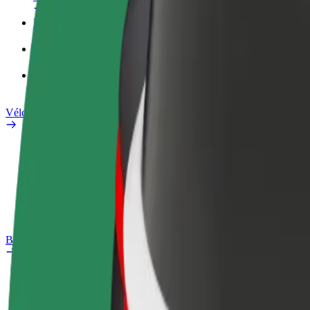
Profil professionnel
Services
Bolt Food pour les entreprises
Vélos électriques
Safety Lab
Signaler un problème
FAQ
Bolt Plus
Avantages
Comment s'inscrire