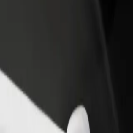
Ajouter un restaurant ou un
Inscrivez-vous en tant que pro
evenus
magasin
de flotte
Atteignez plus de clients et
Ajoutez votre flotte sur Bolt e
augmentez vos revenus
augmentez vos revenus
 (AMS) à Ziggo Dome
AMS) et Ziggo Dome ? Explorez nos services et trouvez celui qui vous 
Télécharger l'appli