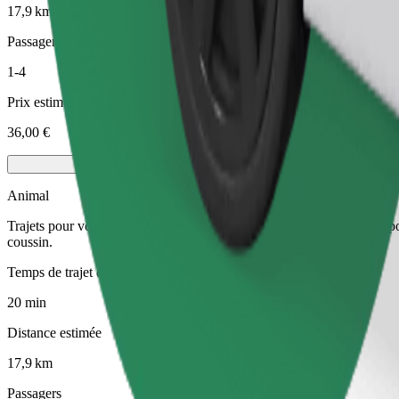
17,9 km
Passagers
1-4
Prix estimé
36,00 €
Animal
Trajets pour vous et votre animal de compagnie. Les chiens doivent por
coussin.
Temps de trajet estimé
20 min
Distance estimée
17,9 km
Passagers