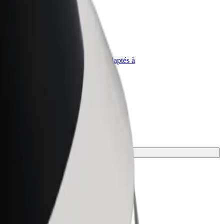
priétaire
Bolt for Business
Produits et services Bolt adaptés à
t
votre entreprise
convient le mieux.