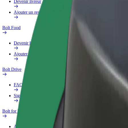
Devenir livreur
Ajouter un restaurant ou un magasin
Bolt Food
Devenir livreur
Ajouter un restaurant ou un magasin
Bolt Drive
FAQ
Signaler un véhicule
Bolt for Business
Avantages