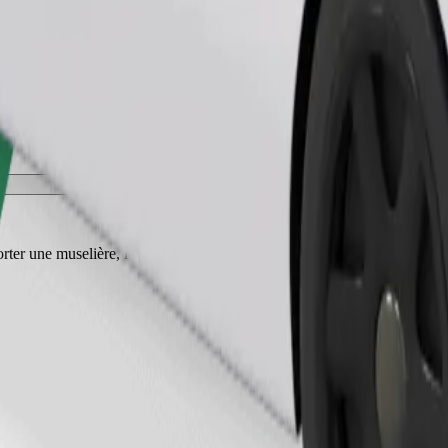
Commander un trajet
ter une muselière, les petits animaux doivent être dans une cage de tran