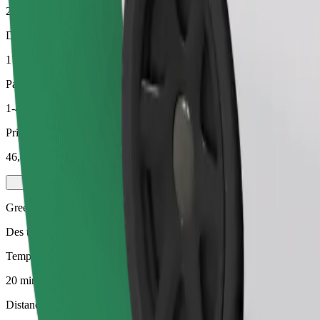
20 min
Distance estimée
17,9 km
Passagers
1-4
Prix estimé
46,40 €
Green
Des trajets efficaces dans des véhicules entièrement électriques
Temps de trajet estimé
20 min
Distance estimée