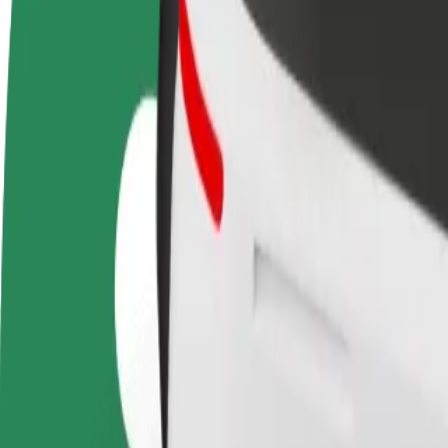
FAQ
Devenir partenaire chauffeur
Devenir livreur
Générez des revenus selon
Livrez des repas et générez des r
vos conditions
chaque semaine
Comment se rendre de Amsterdam Schiphol Airport
À la recherche du meilleur trajet entre Amsterdam Schiphol Airport (
De
Amsterdam Schiphol Airport (AMS)
À
Ziggo Dome
Praticité et confort, en quelques clics !
Bolt