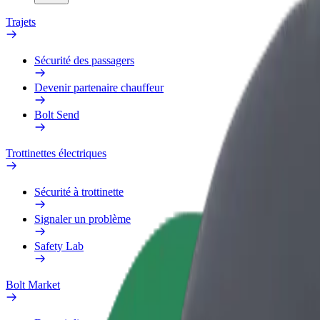
Trajets
Sécurité des passagers
Devenir partenaire chauffeur
Bolt Send
Trottinettes électriques
Sécurité à trottinette
Signaler un problème
Safety Lab
Bolt Market