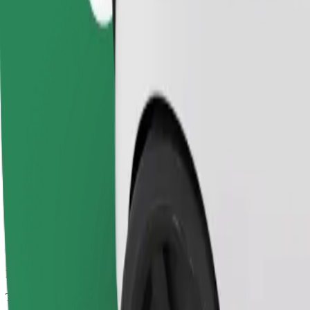
Trajets fiables dans des voitures classiques de taille moyenne.
Temps de trajet estimé
20 min
Distance estimée
17,9 km
Passagers
1-4
Prix estimé
36,00 €
Confort
Des voitures plus grandes avec plus d'espace pour les jambes et plus
Temps de trajet estimé