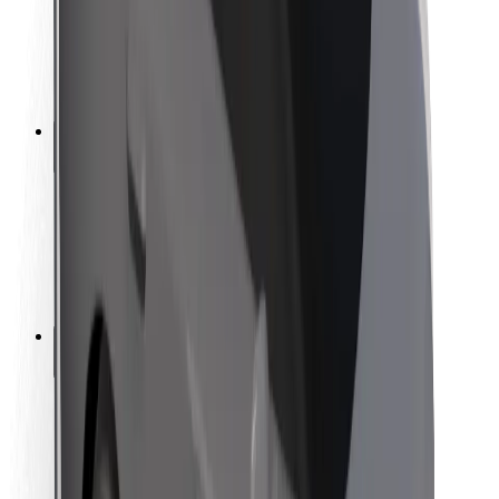
Sécurité des chauffeurs
Sécurité à trottinette
Safety Lab
Villes
Emplacements
Solutions pour les villes
Aéroports
Stations de charge Bolt
Support
Pour les passagers
Pour les chauffeurs
Pour les livreurs