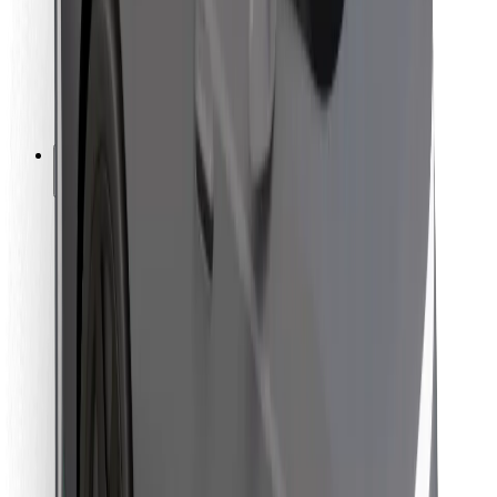
Bolt Food
Pour les propriétaires de flotte
Pour les restaurants
Bolt for Business
Autres
Fournisseurs
Conditions générales
Cookies
Sécurité
Obtenez un trajet en quelques minutes !
Télécharger l'appli Bolt
Retrouvez tous vos plats favoris !