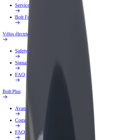
Services
Bolt Food pour les entreprises
Vélos électriques
Safety Lab
Signaler un problème
FAQ
Bolt Plus
Avantages
Comment s'inscrire
FAQ