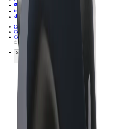
Conditions générales
Confidentialité
Cookies
© 2026 Bolt Technology OÜ
Services
Trajets
Trottinettes électriques
Bolt Market
Bolt Food
Bolt Drive
Bolt for Business
Vélos électriques