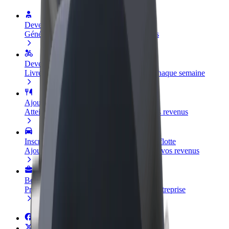
Devenir partenaire chauffeur
Générez des revenus selon vos conditions
Devenir livreur
Livrez des repas et générez des revenus chaque semaine
Ajouter un restaurant ou un magasin
Atteignez plus de clients et augmentez vos revenus
Inscrivez-vous en tant que propriétaire de flotte
Ajoutez votre flotte sur Bolt et augmentez vos revenus
Bolt for Business
Produits et services Bolt adaptés à votre entreprise