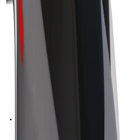
La durabilité chez Bolt
Project Zero
Blog
Actualités
Lignes directrices de marque
Notre mission
Relations investisseurs
Équipe de direction
La marque
Ressources
Fonds urbain
Sécurité
Sécurité des passagers