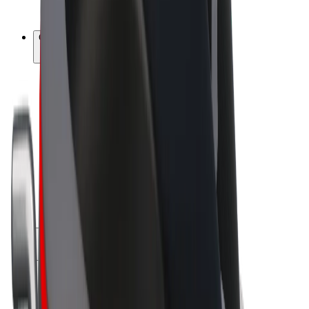
Bolt Plus
Générez des revenus avec Bolt
Chauffeur
Revenus du chauffeur
Livreur
Revenus du livreur
Commerçants Bolt Food
Flottes
Franchise
Entreprise
Rejoignez-nous
À propos de Bolt