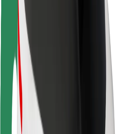
Sécurité des passagers
Sécurité des chauffeurs
Sécurité à trottinette
Safety Lab
Villes
Emplacements
Solutions pour les villes
Aéroports
Stations de charge Bolt
Support
Pour les passagers
Pour les chauffeurs