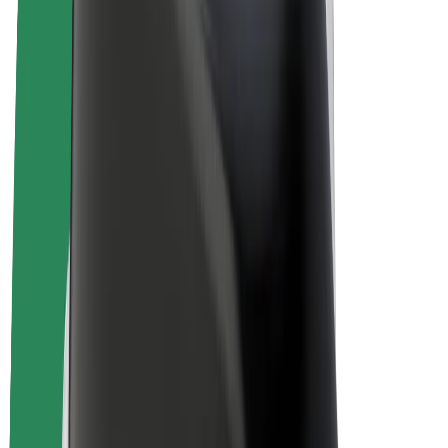
Vélos électriques
Bolt Plus
Générez des revenus avec Bolt
Chauffeur
Revenus du chauffeur
Livreur
Revenus du livreur
Commerçants Bolt Food
Flottes
Franchise
Entreprise
Rejoignez-nous