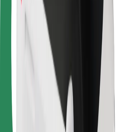
Pour les livreurs
Bolt Food
Pour les propriétaires de flotte
Pour les restaurants
Bolt for Business
Autres
Fournisseurs
Conditions générales
Cookies
Sécurité
Obtenez un trajet en quelques minutes !
Télécharger l'appli Bolt