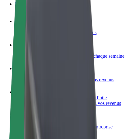
FAQ
Devenir partenaire chauffeur
Générez des revenus selon vos conditions
Devenir livreur
Livrez des repas et générez des revenus chaque semaine
Ajouter un restaurant ou un magasin
Atteignez plus de clients et augmentez vos revenus
Inscrivez-vous en tant que propriétaire de flotte
Ajoutez votre flotte sur Bolt et augmentez vos revenus
Bolt for Business
Produits et services Bolt adaptés à votre entreprise