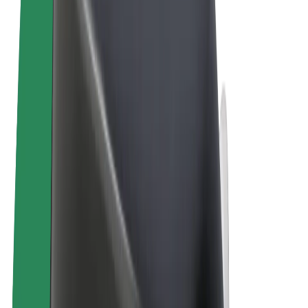
Conditions générales
Confidentialité
Cookies
© 2026 Bolt Technology OÜ
Services
Trajets
Trottinettes électriques
Bolt Market
Bolt Food
Bolt Drive
Bolt for Business