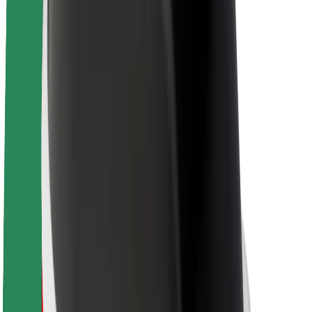
À propos de Bolt
La durabilité chez Bolt
Project Zero
Blog
Actualités
Lignes directrices de marque
Notre mission
Relations investisseurs
Équipe de direction
La marque
Ressources
Fonds urbain
Sécurité