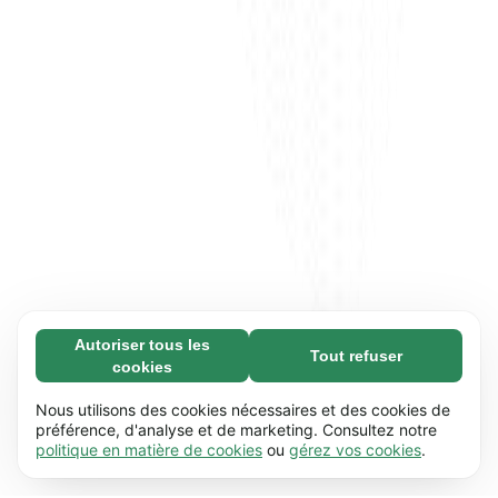
Autoriser tous les
Tout refuser
Nécessaires (65)
cookies
Les cookies nécessaires contribuent à rendre
En savoir plus
notre site web utilisable en activant des
Nous utilisons des cookies nécessaires et des cookies de
fonctions de base comme la navigation de
préférence, d'analyse et de marketing. Consultez notre
Préférences (17)
politique en matière de cookies
ou
gérez vos cookies
.
page. Le site web ne peut pas fonctionner
Les cookies de préférences permettent à notre
En savoir plus
correctement sans ces cookies.
En savoir plus
site web de retenir des informations qui