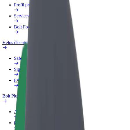
Profil professionnel
Services
Bolt Food pour les entreprises
Vélos électriques
Safety Lab
Signaler un problème
FAQ
Bolt Plus
Avantages
Comment s'inscrire