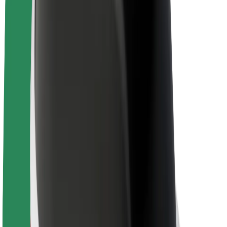
La durabilité chez Bolt
Project Zero
Blog
Actualités
Lignes directrices de marque
Notre mission
Relations investisseurs
Équipe de direction
La marque
Ressources
Fonds urbain
Sécurité
Sécurité des passagers