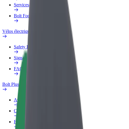
Services
Bolt Food pour les entreprises
Vélos électriques
Safety Lab
Signaler un problème
FAQ
Bolt Plus
Avantages
Comment s'inscrire
FAQ