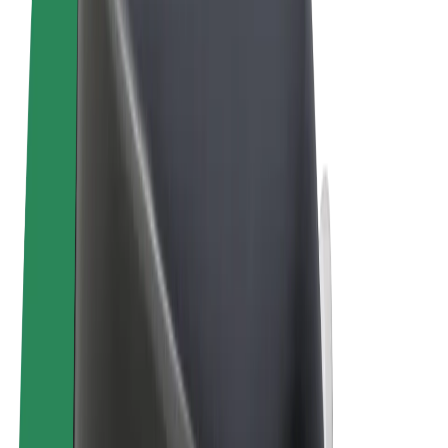
Conditions générales
Confidentialité
Cookies
© 2026 Bolt Technology OÜ
Services
Trajets
Trottinettes électriques
Bolt Market
Bolt Food
Bolt Drive
Bolt for Business
Vélos électriques