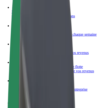
Devenir partenaire chauffeur
Générez des revenus selon vos conditions
Devenir livreur
Livrez des repas et générez des revenus chaque semaine
Ajouter un restaurant ou un magasin
Atteignez plus de clients et augmentez vos revenus
Inscrivez-vous en tant que propriétaire de flotte
Ajoutez votre flotte sur Bolt et augmentez vos revenus
Bolt for Business
Produits et services Bolt adaptés à votre entreprise