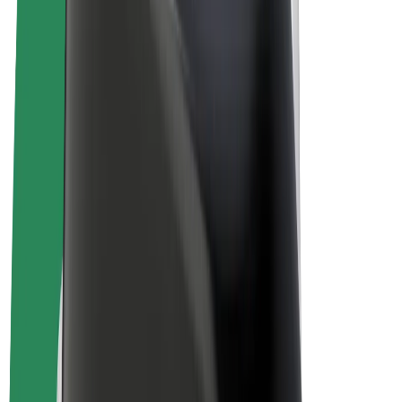
Bolt Plus
Générez des revenus avec Bolt
Chauffeur
Revenus du chauffeur
Livreur
Revenus du livreur
Commerçants Bolt Food
Flottes
Franchise
Entreprise
Rejoignez-nous
À propos de Bolt