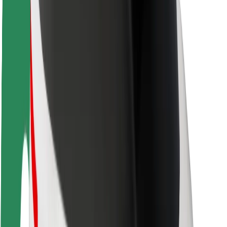
Sécurité des chauffeurs
Sécurité à trottinette
Safety Lab
Villes
Emplacements
Solutions pour les villes
Aéroports
Stations de charge Bolt
Support
Pour les passagers
Pour les chauffeurs
Pour les livreurs