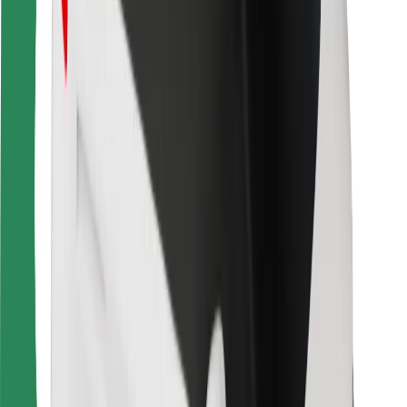
Bolt Food
Pour les propriétaires de flotte
Pour les restaurants
Bolt for Business
Autres
Fournisseurs
Conditions générales
Cookies
Sécurité
Obtenez un trajet en quelques minutes !
Télécharger l'appli Bolt
Retrouvez tous vos plats favoris !