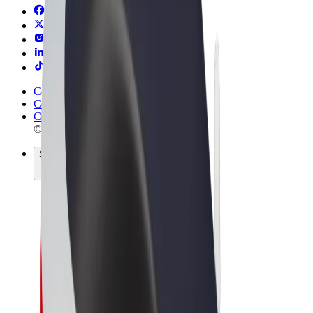
Conditions générales
Confidentialité
Cookies
© 2026 Bolt Technology OÜ
Services
Trajets
Trottinettes électriques
Bolt Market
Bolt Food
Bolt Drive
Bolt for Business