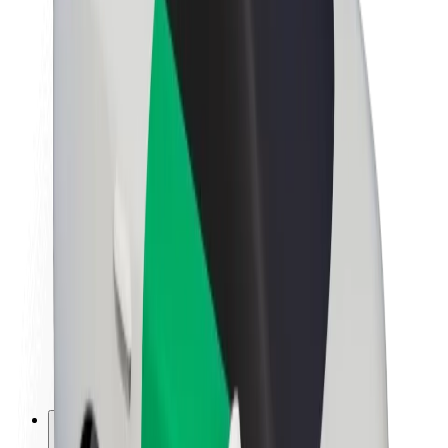
À propos de Bolt
La durabilité chez Bolt
Project Zero
Blog
Actualités
Lignes directrices de marque
Notre mission
Relations investisseurs
Équipe de direction
La marque
Ressources
Fonds urbain
Sécurité