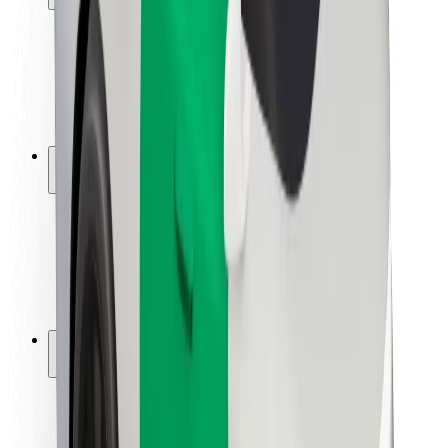
Sécurité des passagers
Sécurité des chauffeurs
Sécurité à trottinette
Safety Lab
Villes
Emplacements
Solutions pour les villes
Aéroports
Stations de charge Bolt
Support
Pour les passagers
Pour les chauffeurs