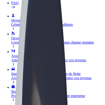
FAQ
Devenir partenaire chauffeur
Générez des revenus selon vos conditions
Devenir livreur
Livrez des repas et générez des revenus chaque semaine
Ajouter un restaurant ou un magasin
Atteignez plus de clients et augmentez vos revenus
Inscrivez-vous en tant que propriétaire de flotte
Ajoutez votre flotte sur Bolt et augmentez vos revenus
Bolt for Business
Produits et services Bolt adaptés à votre entreprise