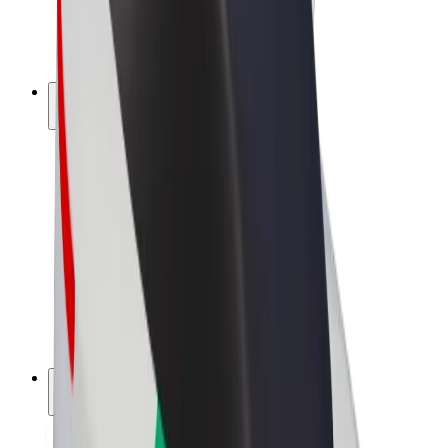
Vélos électriques
Bolt Plus
Générez des revenus avec Bolt
Chauffeur
Revenus du chauffeur
Livreur
Revenus du livreur
Commerçants Bolt Food
Flottes
Franchise
Entreprise
Rejoignez-nous