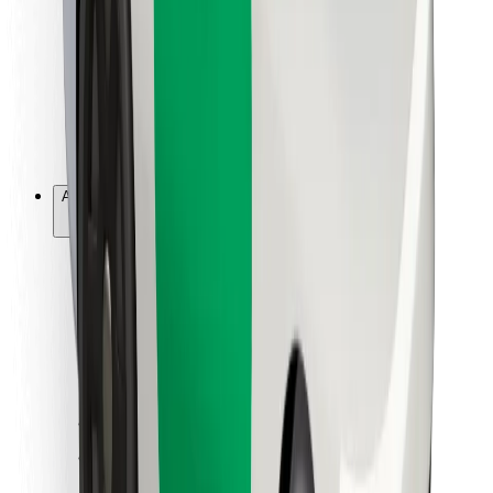
Pour les livreurs
Bolt Food
Pour les propriétaires de flotte
Pour les restaurants
Bolt for Business
Autres
Fournisseurs
Conditions générales
Cookies
Sécurité
Obtenez un trajet en quelques minutes !
Télécharger l'appli Bolt