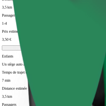
3,5 km
Passagers
1-4
Prix estimé
3,50 €
Enfants
Un siège auto avec harnais garantit un trajet en toute sécurité pour les
Temps de trajet estimé
7 min
Distance estimée
3,5 km
Passagers