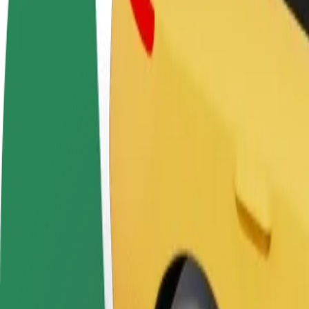
FAQ
Devenir partenaire chauffeur
Devenir livreur
Générez des revenus selon
Livrez des repas et générez des r
vos conditions
chaque semaine
Comment se rendre de Ditton Nams à Lidl
À la recherche du meilleur trajet entre Ditton Nams et Lidl ? Explorez
De
Ditton Nams
À
Lidl
Praticité et confort, en quelques clics !
Aide