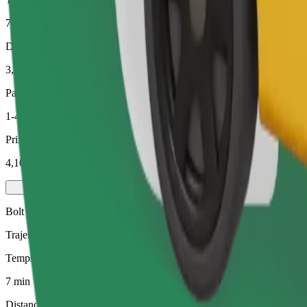
7 min
Distance estimée
3,5 km
Passagers
1-4
Prix estimé
4,10 €
Bolt
Trajets abordables dans des voitures basiques
Temps de trajet estimé
7 min
Distance estimée