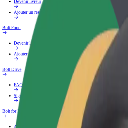
Devenir livreur
Ajouter un restaurant ou un magasin
Bolt Food
Devenir livreur
Ajouter un restaurant ou un magasin
Bolt Drive
FAQ
Signaler un véhicule
Bolt for Business
Avantages