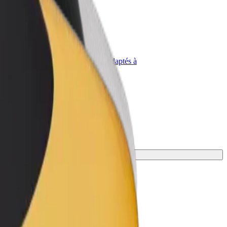
priétaire
Bolt for Business
Produits et services Bolt adaptés à
t
votre entreprise