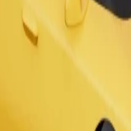
 les personnes en situation de handicap. Si vous avez des demandes parti
.
Commander un trajet