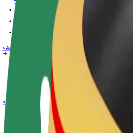
Profil professionnel
Services
Bolt Food pour les entreprises
Vélos électriques
Safety Lab
Signaler un problème
FAQ
Bolt Plus
Avantages
Comment s'inscrire