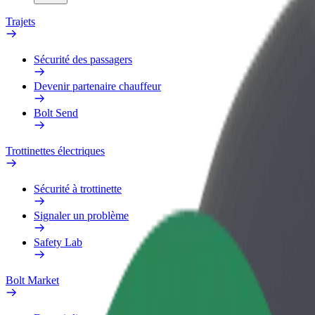
Trajets
Sécurité des passagers
Devenir partenaire chauffeur
Bolt Send
Trottinettes électriques
Sécurité à trottinette
Signaler un problème
Safety Lab
Bolt Market