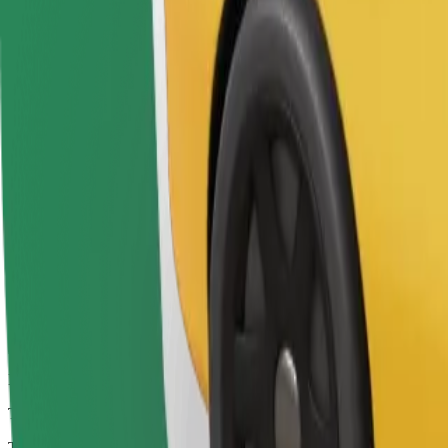
Les chauffeurs de cette catégorie peuvent aider les personnes âgées et
fauteuils roulants doivent être pliés (il ne s'agit pas d'un service WAV)
Temps de trajet estimé
7 min
Distance estimée
3,5 km
Passagers
1-4
Prix estimé
5,20 €
Bolt
Trajets fiables dans des voitures classiques de taille moyenne.
Temps de trajet estimé