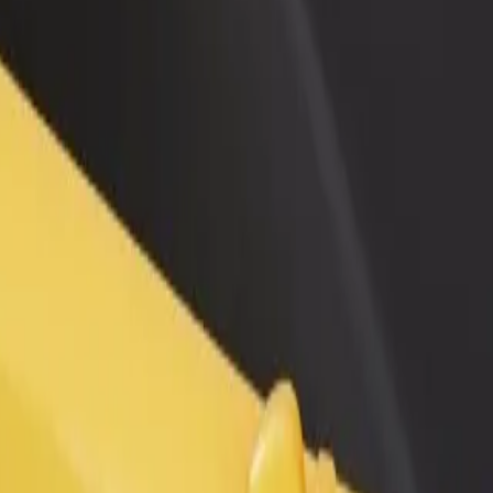
Ajouter un restaurant ou un
Inscrivez-vous en tant que pro
evenus
magasin
de flotte
Atteignez plus de clients et
Ajoutez votre flotte sur Bolt e
augmentez vos revenus
augmentez vos revenus
 nos services et trouvez celui qui vous convient le mieux.
Télécharger l'appli