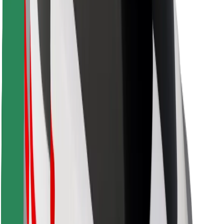
Bolt Food
Pour les propriétaires de flotte
Pour les restaurants
Bolt for Business
Autres
Fournisseurs
Conditions générales
Cookies
Sécurité
Obtenez un trajet en quelques minutes !
Télécharger l'appli Bolt
Retrouvez tous vos plats favoris !