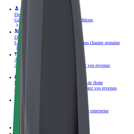
Devenir partenaire chauffeur
Générez des revenus selon vos conditions
Devenir livreur
Livrez des repas et générez des revenus chaque semaine
Ajouter un restaurant ou un magasin
Atteignez plus de clients et augmentez vos revenus
Inscrivez-vous en tant que propriétaire de flotte
Ajoutez votre flotte sur Bolt et augmentez vos revenus
Bolt for Business
Produits et services Bolt adaptés à votre entreprise