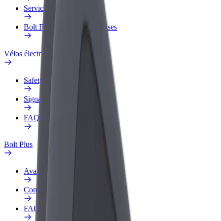
Services
Bolt Food pour les entreprises
Vélos électriques
Safety Lab
Signaler un problème
FAQ
Bolt Plus
Avantages
Comment s'inscrire
FAQ