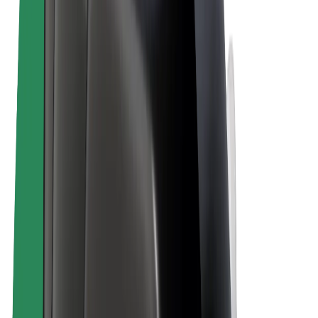
Bolt Plus
Générez des revenus avec Bolt
Chauffeur
Revenus du chauffeur
Livreur
Revenus du livreur
Commerçants Bolt Food
Flottes
Franchise
Entreprise
Rejoignez-nous
À propos de Bolt