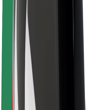
Sécurité des chauffeurs
Sécurité à trottinette
Safety Lab
Villes
Emplacements
Solutions pour les villes
Aéroports
Stations de charge Bolt
Support
Pour les passagers
Pour les chauffeurs
Pour les livreurs