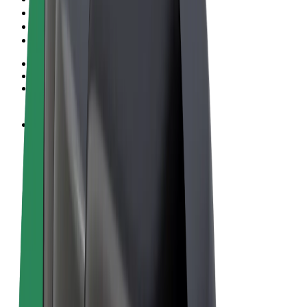
Conditions générales
Confidentialité
Cookies
© 2026 Bolt Technology OÜ
Services
Trajets
Trottinettes électriques
Bolt Market
Bolt Food
Bolt Drive
Bolt for Business
Vélos électriques