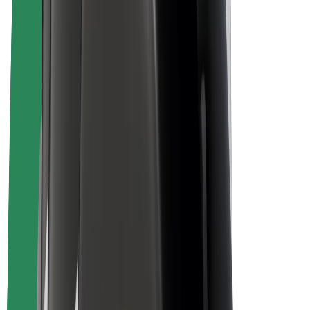
La durabilité chez Bolt
Project Zero
Blog
Actualités
Lignes directrices de marque
Notre mission
Relations investisseurs
Équipe de direction
La marque
Ressources
Fonds urbain
Sécurité
Sécurité des passagers