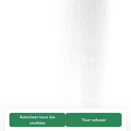
Autoriser tous les
Tout refuser
Nécessaires (65)
cookies
Les cookies nécessaires contribuent à rendre
En savoir plus