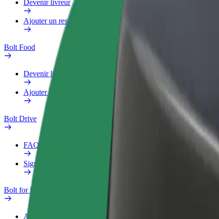
Devenir livreur
Ajouter un restaurant ou un magasin
Bolt Food
Devenir livreur
Ajouter un restaurant ou un magasin
Bolt Drive
FAQ
Signaler un véhicule
Bolt for Business
Avantages