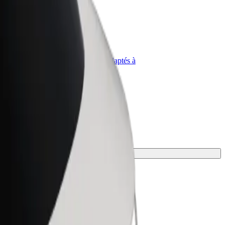
priétaire
Bolt for Business
Produits et services Bolt adaptés à
t
votre entreprise
onvient le mieux.