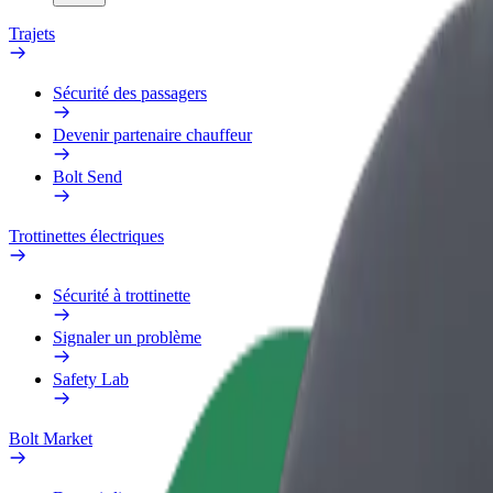
Trajets
Sécurité des passagers
Devenir partenaire chauffeur
Bolt Send
Trottinettes électriques
Sécurité à trottinette
Signaler un problème
Safety Lab
Bolt Market