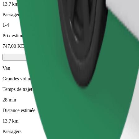
13,7 km
Passagers
1-4
Prix estimé
747,00 KES
Van
Grandes voitures avec 6 places assises
Temps de trajet estimé
28 min
Distance estimée
13,7 km
Passagers