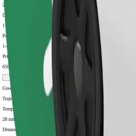
28 min
Distance estimée
13,7 km
Passagers
1-4
Prix estimé
659,90 KES
Green
Trajets efficaces dans des véhicules hybrides et électriques
Temps de trajet estimé
28 min
Distance estimée