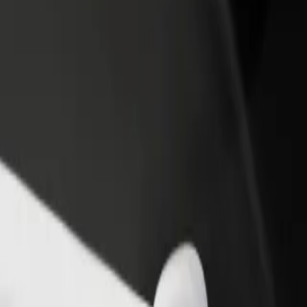
Ajouter un restaurant ou un
Inscrivez-vous en tant que pro
evenus
magasin
de flotte
Atteignez plus de clients et
Ajoutez votre flotte sur Bolt e
augmentez vos revenus
augmentez vos revenus
gate Shopping Mall
ate Shopping Mall ? Explorez nos services et trouvez celui qui vous c
Télécharger l'appli