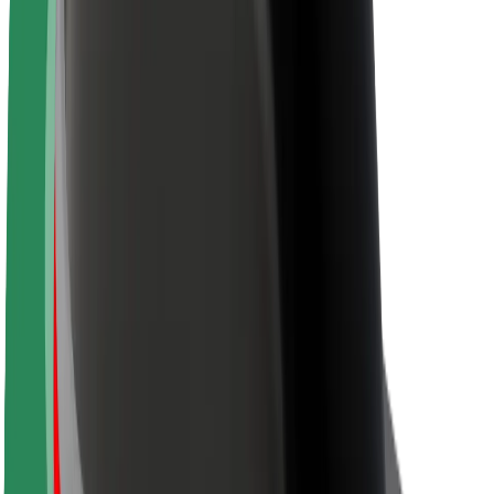
La durabilité chez Bolt
Project Zero
Blog
Actualités
Lignes directrices de marque
Notre mission
Relations investisseurs
Équipe de direction
La marque
Ressources
Fonds urbain
Sécurité
Sécurité des passagers