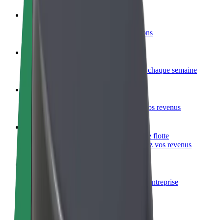
Devenir partenaire chauffeur
Générez des revenus selon vos conditions
Devenir livreur
Livrez des repas et générez des revenus chaque semaine
Ajouter un restaurant ou un magasin
Atteignez plus de clients et augmentez vos revenus
Inscrivez-vous en tant que propriétaire de flotte
Ajoutez votre flotte sur Bolt et augmentez vos revenus
Bolt for Business
Produits et services Bolt adaptés à votre entreprise