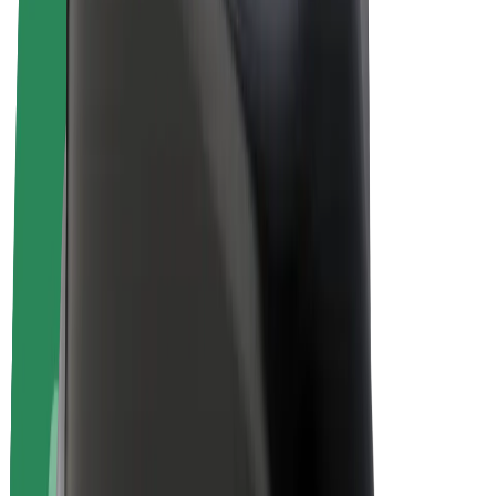
Bolt Plus
Générez des revenus avec Bolt
Chauffeur
Revenus du chauffeur
Livreur
Revenus du livreur
Commerçants Bolt Food
Flottes
Franchise
Entreprise
Rejoignez-nous
À propos de Bolt