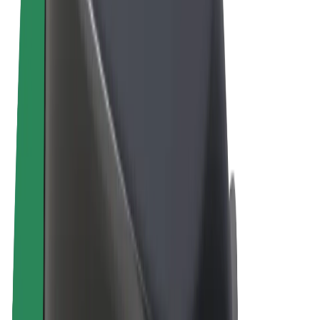
Conditions générales
Confidentialité
Cookies
© 2026 Bolt Technology OÜ
Services
Trajets
Trottinettes électriques
Bolt Market
Bolt Food
Bolt Drive
Bolt for Business
Vélos électriques