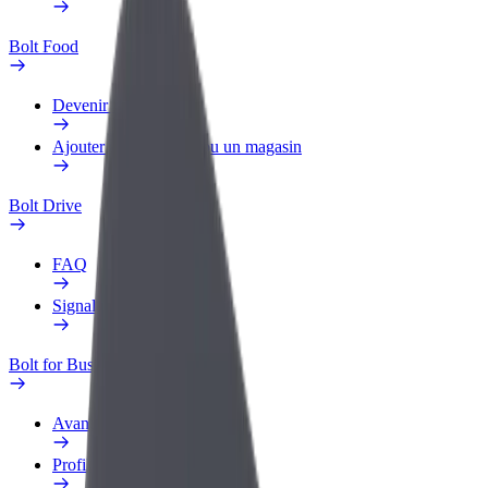
Bolt Food
Devenir livreur
Ajouter un restaurant ou un magasin
Bolt Drive
FAQ
Signaler un véhicule
Bolt for Business
Avantages
Profil professionnel