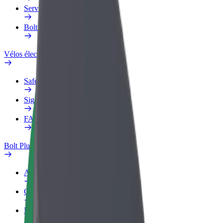
Services
Bolt Food pour les entreprises
Vélos électriques
Safety Lab
Signaler un problème
FAQ
Bolt Plus
Avantages
Comment s'inscrire
FAQ