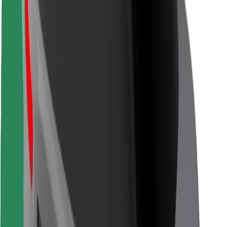
Sécurité des chauffeurs
Sécurité à trottinette
Safety Lab
Villes
Emplacements
Solutions pour les villes
Aéroports
Stations de charge Bolt
Support
Pour les passagers
Pour les chauffeurs
Pour les livreurs