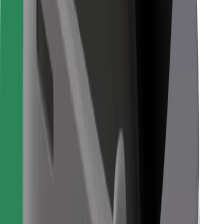
Bolt Food
Pour les propriétaires de flotte
Pour les restaurants
Bolt for Business
Autres
Fournisseurs
Conditions générales
Cookies
Sécurité
Obtenez un trajet en quelques minutes !
Télécharger l'appli Bolt
Retrouvez tous vos plats favoris !