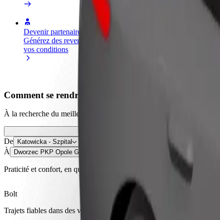
Devenir partenaire chauffeur
Devenir livreur
Générez des revenus selon
Livrez des repas et générez des r
vos conditions
chaque semaine
Comment se rendre de Katowicka - Szpital à Dworz
À la recherche du meilleur trajet entre Katowicka - Szpital et Dworz
De
Katowicka - Szpital
À
Dworzec PKP Opole Główne
Praticité et confort, en quelques clics !
Bolt
Trajets fiables dans des voitures classiques de taille moyenne.