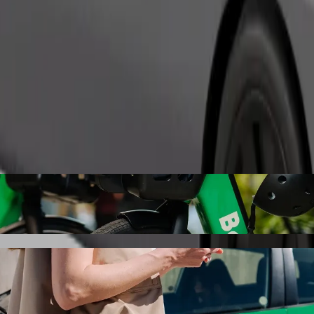
Commander un trajet
worzec PKP Opole Główne avec le transport 
i vous recherchez le meilleur prix pour aller à Dworzec PKP Opole Głó
ule idéal pour vous.