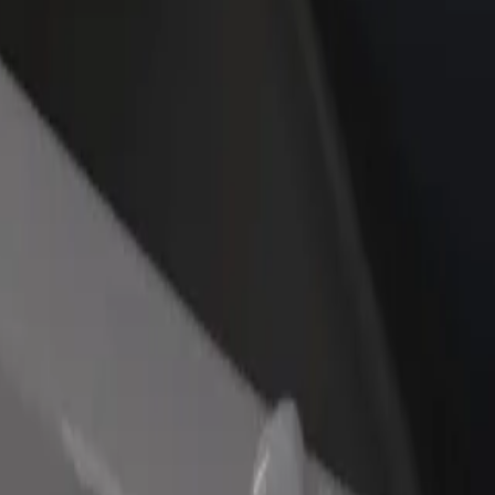
Ajouter un restaurant ou un
Inscrivez-vous en tant que pro
evenus
magasin
de flotte
Atteignez plus de clients et
Ajoutez votre flotte sur Bolt e
augmentez vos revenus
augmentez vos revenus
ec PKP Opole Główne
ec PKP Opole Główne ? Explorez nos services et trouvez celui qui vous
Télécharger l'appli