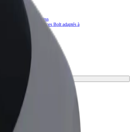
priétaire
Bolt for Business
Produits et services Bolt adaptés à
t
votre entreprise
 convient le mieux.