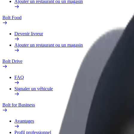
Ajouter un restaurant ou un magasin
Bolt Food
Devenir livreur
Ajouter un restaurant ou un magasin
Bolt Drive
FAQ
Signaler un véhicule
Bolt for Business
Avantages
Profil professionnel