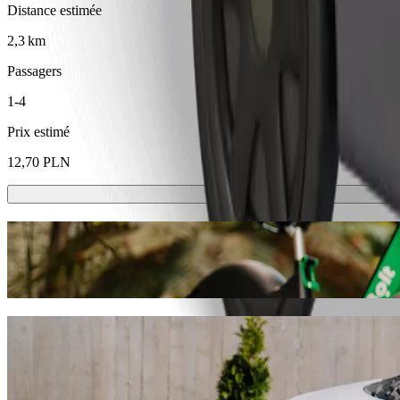
Distance estimée
2,3 km
Passagers
1-4
Prix estimé
12,70 PLN
Trottinette ou vélo électrique
Déplacez-vous à Opole à trottinette ou à vélo électrique
Télécharger l'appli Bolt
Déplacez-vous de Katowicka - Szpital à D
Nous vous recommandons de choisir le transport avec chauffeur Bolt s
12,70 PLN PLN. Quel que soit votre besoin, nous trouverons le véhic
Télécharger l'appli Bolt