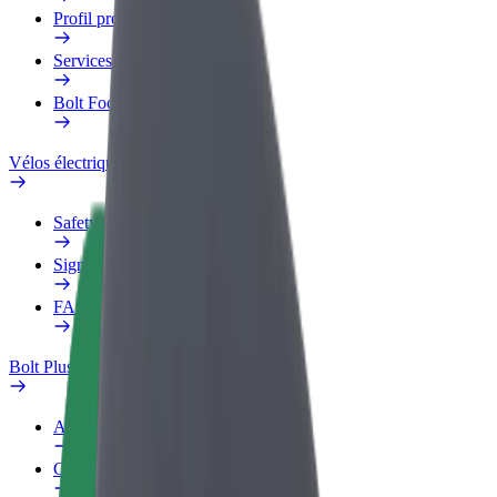
Profil professionnel
Services
Bolt Food pour les entreprises
Vélos électriques
Safety Lab
Signaler un problème
FAQ
Bolt Plus
Avantages
Comment s'inscrire