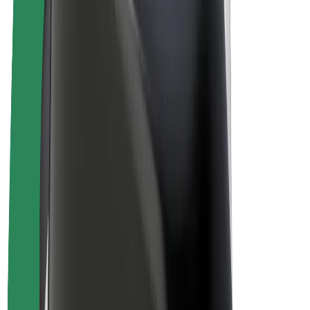
Vélos électriques
Bolt Plus
Générez des revenus avec Bolt
Chauffeur
Revenus du chauffeur
Livreur
Revenus du livreur
Commerçants Bolt Food
Flottes
Franchise
Entreprise
Rejoignez-nous