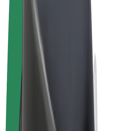
Conditions générales
Confidentialité
Cookies
© 2026 Bolt Technology OÜ
Services
Trajets
Trottinettes électriques
Bolt Market
Bolt Food
Bolt Drive
Bolt for Business