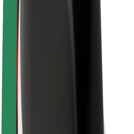
À propos de Bolt
La durabilité chez Bolt
Project Zero
Blog
Actualités
Lignes directrices de marque
Notre mission
Relations investisseurs
Équipe de direction
La marque
Ressources
Fonds urbain
Sécurité