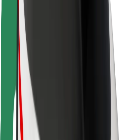
Sécurité des passagers
Sécurité des chauffeurs
Sécurité à trottinette
Safety Lab
Villes
Emplacements
Solutions pour les villes
Aéroports
Stations de charge Bolt
Support
Pour les passagers
Pour les chauffeurs