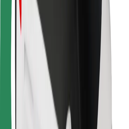
Pour les livreurs
Bolt Food
Pour les propriétaires de flotte
Pour les restaurants
Bolt for Business
Autres
Fournisseurs
Conditions générales
Cookies
Sécurité
Obtenez un trajet en quelques minutes !
Télécharger l'appli Bolt