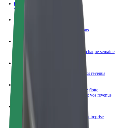
FAQ
Devenir partenaire chauffeur
Générez des revenus selon vos conditions
Devenir livreur
Livrez des repas et générez des revenus chaque semaine
Ajouter un restaurant ou un magasin
Atteignez plus de clients et augmentez vos revenus
Inscrivez-vous en tant que propriétaire de flotte
Ajoutez votre flotte sur Bolt et augmentez vos revenus
Bolt for Business
Produits et services Bolt adaptés à votre entreprise