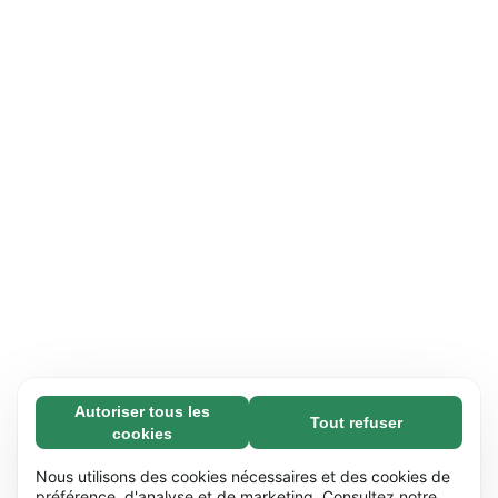
Autoriser tous les
Tout refuser
Nécessaires (65)
cookies
Les cookies nécessaires contribuent à rendre
En savoir plus
notre site web utilisable en activant des
Nous utilisons des cookies nécessaires et des cookies de
fonctions de base comme la navigation de
préférence, d'analyse et de marketing. Consultez notre