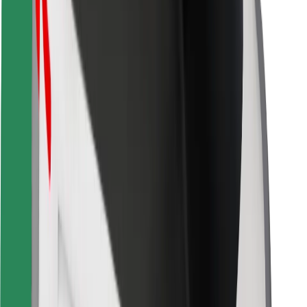
Pour les livreurs
Bolt Food
Pour les propriétaires de flotte
Pour les restaurants
Bolt for Business
Autres
Fournisseurs
Conditions générales
Cookies
Sécurité
Obtenez un trajet en quelques minutes !
Télécharger l'appli Bolt