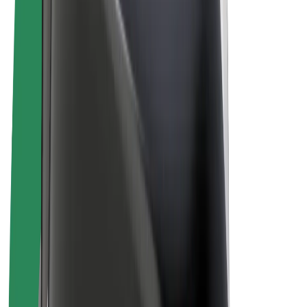
Vélos électriques
Bolt Plus
Générez des revenus avec Bolt
Chauffeur
Revenus du chauffeur
Livreur
Revenus du livreur
Commerçants Bolt Food
Flottes
Franchise
Entreprise
Rejoignez-nous