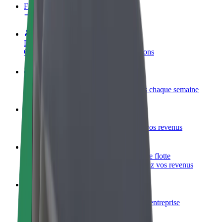
FAQ
Devenir partenaire chauffeur
Générez des revenus selon vos conditions
Devenir livreur
Livrez des repas et générez des revenus chaque semaine
Ajouter un restaurant ou un magasin
Atteignez plus de clients et augmentez vos revenus
Inscrivez-vous en tant que propriétaire de flotte
Ajoutez votre flotte sur Bolt et augmentez vos revenus
Bolt for Business
Produits et services Bolt adaptés à votre entreprise