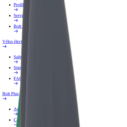
Profil professionnel
Services
Bolt Food pour les entreprises
Vélos électriques
Safety Lab
Signaler un problème
FAQ
Bolt Plus
Avantages
Comment s'inscrire