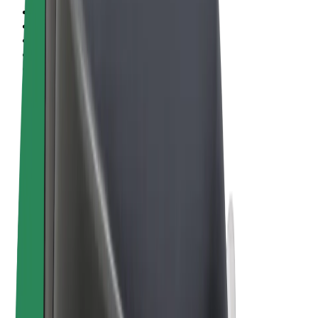
Conditions générales
Confidentialité
Cookies
© 2026 Bolt Technology OÜ
Services
Trajets
Trottinettes électriques
Bolt Market
Bolt Food
Bolt Drive
Bolt for Business