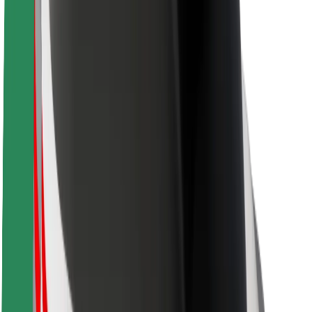
Sécurité des passagers
Sécurité des chauffeurs
Sécurité à trottinette
Safety Lab
Villes
Emplacements
Solutions pour les villes
Aéroports
Stations de charge Bolt
Support
Pour les passagers
Pour les chauffeurs