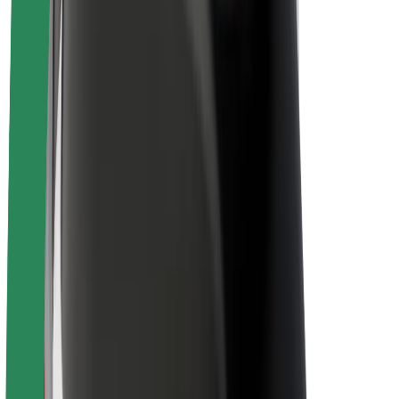
À propos de Bolt
La durabilité chez Bolt
Project Zero
Blog
Actualités
Lignes directrices de marque
Notre mission
Relations investisseurs
Équipe de direction
La marque
Ressources
Fonds urbain
Sécurité