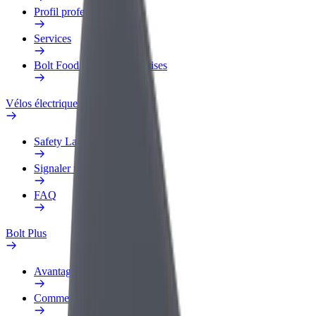
Profil professionnel
Services
Bolt Food pour les entreprises
Vélos électriques
Safety Lab
Signaler un problème
FAQ
Bolt Plus
Avantages
Comment s'inscrire