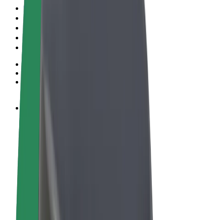
Conditions générales
Confidentialité
Cookies
© 2026 Bolt Technology OÜ
Services
Trajets
Trottinettes électriques
Bolt Market
Bolt Food
Bolt Drive
Bolt for Business