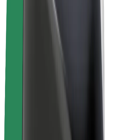
À propos de Bolt
La durabilité chez Bolt
Project Zero
Blog
Actualités
Lignes directrices de marque
Notre mission
Relations investisseurs
Équipe de direction
La marque
Ressources
Fonds urbain
Sécurité