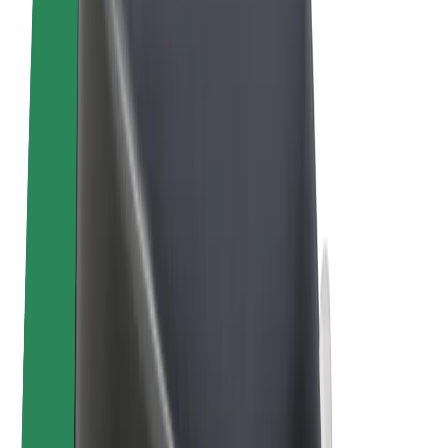
Vélos électriques
Bolt Plus
Générez des revenus avec Bolt
Chauffeur
Revenus du chauffeur
Livreur
Revenus du livreur
Commerçants Bolt Food
Flottes
Franchise
Entreprise
Rejoignez-nous