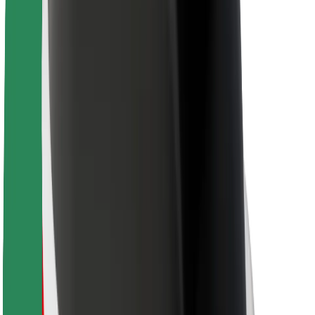
Pour les livreurs
Bolt Food
Pour les propriétaires de flotte
Pour les restaurants
Bolt for Business
Autres
Fournisseurs
Conditions générales
Cookies
Sécurité
Obtenez un trajet en quelques minutes !
Télécharger l'appli Bolt