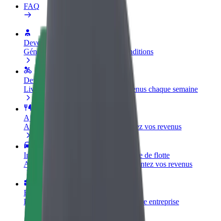
FAQ
Devenir partenaire chauffeur
Générez des revenus selon vos conditions
Devenir livreur
Livrez des repas et générez des revenus chaque semaine
Ajouter un restaurant ou un magasin
Atteignez plus de clients et augmentez vos revenus
Inscrivez-vous en tant que propriétaire de flotte
Ajoutez votre flotte sur Bolt et augmentez vos revenus
Bolt for Business
Produits et services Bolt adaptés à votre entreprise