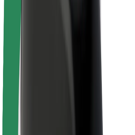
Sécurité des passagers
Sécurité des chauffeurs
Sécurité à trottinette
Safety Lab
Villes
Emplacements
Solutions pour les villes
Aéroports
Stations de charge Bolt
Support
Pour les passagers
Pour les chauffeurs