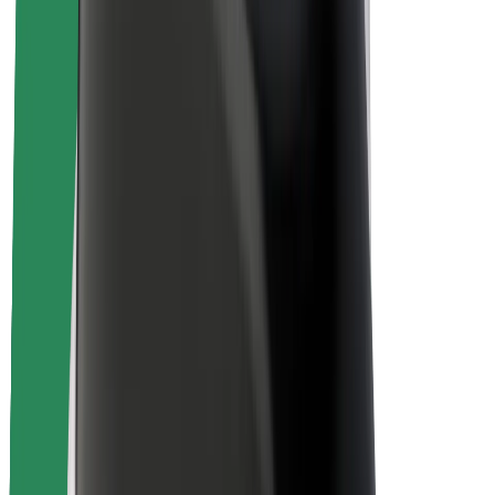
Sécurité des chauffeurs
Sécurité à trottinette
Safety Lab
Villes
Emplacements
Solutions pour les villes
Aéroports
Stations de charge Bolt
Support
Pour les passagers
Pour les chauffeurs
Pour les livreurs