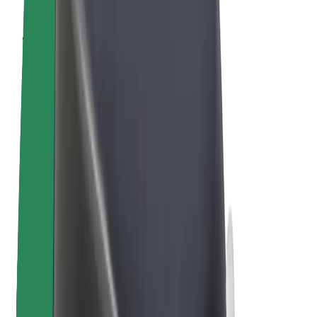
Bolt Plus
Générez des revenus avec Bolt
Chauffeur
Revenus du chauffeur
Livreur
Revenus du livreur
Commerçants Bolt Food
Flottes
Franchise
Entreprise
Rejoignez-nous
À propos de Bolt