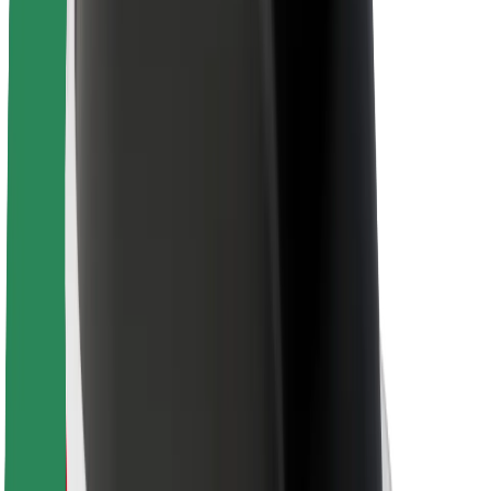
Bolt Food
Pour les propriétaires de flotte
Pour les restaurants
Bolt for Business
Autres
Fournisseurs
Conditions générales
Cookies
Sécurité
Obtenez un trajet en quelques minutes !
Télécharger l'appli Bolt
Retrouvez tous vos plats favoris !