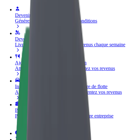
Devenir partenaire chauffeur
Générez des revenus selon vos conditions
Devenir livreur
Livrez des repas et générez des revenus chaque semaine
Ajouter un restaurant ou un magasin
Atteignez plus de clients et augmentez vos revenus
Inscrivez-vous en tant que propriétaire de flotte
Ajoutez votre flotte sur Bolt et augmentez vos revenus
Bolt for Business
Produits et services Bolt adaptés à votre entreprise