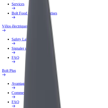
Services
Bolt Food pour les entreprises
Vélos électriques
Safety Lab
Signaler un problème
FAQ
Bolt Plus
Avantages
Comment s'inscrire
FAQ