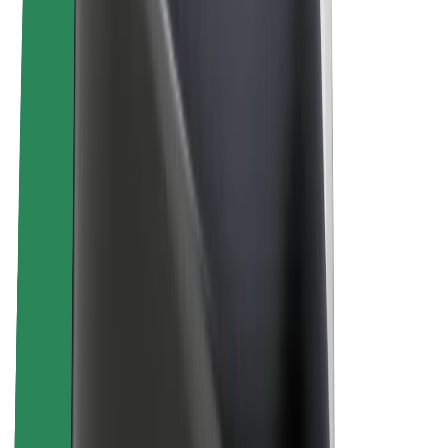
La durabilité chez Bolt
Project Zero
Blog
Actualités
Lignes directrices de marque
Notre mission
Relations investisseurs
Équipe de direction
La marque
Ressources
Fonds urbain
Sécurité
Sécurité des passagers