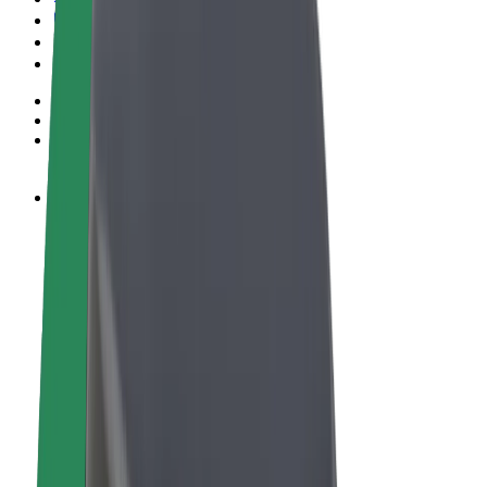
Conditions générales
Confidentialité
Cookies
© 2026 Bolt Technology OÜ
Services
Trajets
Trottinettes électriques
Bolt Market
Bolt Food
Bolt Drive
Bolt for Business
Vélos électriques