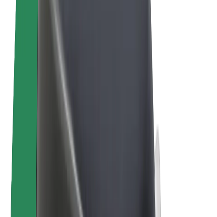
Vélos électriques
Bolt Plus
Générez des revenus avec Bolt
Chauffeur
Revenus du chauffeur
Livreur
Revenus du livreur
Commerçants Bolt Food
Flottes
Franchise
Entreprise
Rejoignez-nous