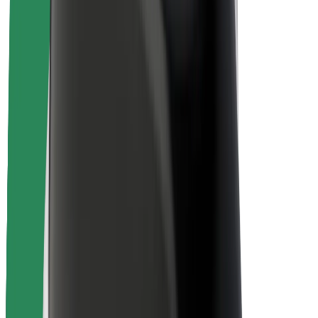
Sécurité des passagers
Sécurité des chauffeurs
Sécurité à trottinette
Safety Lab
Villes
Emplacements
Solutions pour les villes
Aéroports
Stations de charge Bolt
Support
Pour les passagers
Pour les chauffeurs