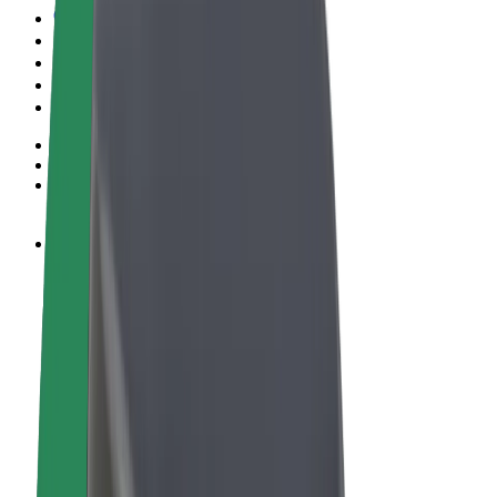
Conditions générales
Confidentialité
Cookies
© 2026 Bolt Technology OÜ
Services
Trajets
Trottinettes électriques
Bolt Market
Bolt Food
Bolt Drive
Bolt for Business