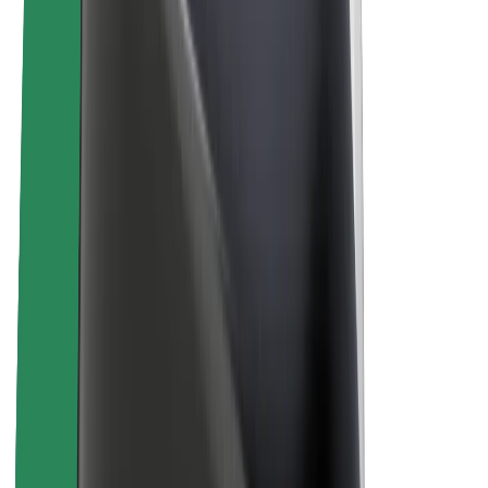
À propos de Bolt
La durabilité chez Bolt
Project Zero
Blog
Actualités
Lignes directrices de marque
Notre mission
Relations investisseurs
Équipe de direction
La marque
Ressources
Fonds urbain
Sécurité