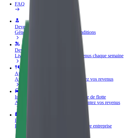
FAQ
Devenir partenaire chauffeur
Générez des revenus selon vos conditions
Devenir livreur
Livrez des repas et générez des revenus chaque semaine
Ajouter un restaurant ou un magasin
Atteignez plus de clients et augmentez vos revenus
Inscrivez-vous en tant que propriétaire de flotte
Ajoutez votre flotte sur Bolt et augmentez vos revenus
Bolt for Business
Produits et services Bolt adaptés à votre entreprise