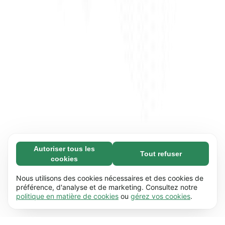
Autoriser tous les
Tout refuser
Nécessaires (65)
cookies
Les cookies nécessaires contribuent à rendre
En savoir plus
notre site web utilisable en activant des
Nous utilisons des cookies nécessaires et des cookies de
fonctions de base comme la navigation de
préférence, d'analyse et de marketing. Consultez notre
Préférences (17)
politique en matière de cookies
ou
gérez vos cookies
.
page. Le site web ne peut pas fonctionner
Les cookies de préférences permettent à notre
En savoir plus
correctement sans ces cookies.
En savoir plus
site web de retenir des informations qui
modifient la manière dont le site se comporte