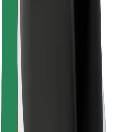
Pour les livreurs
Bolt Food
Pour les propriétaires de flotte
Pour les restaurants
Bolt for Business
Autres
Fournisseurs
Conditions générales
Cookies
Sécurité
Obtenez un trajet en quelques minutes !
Télécharger l'appli Bolt