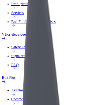
Profil professionnel
Services
Bolt Food pour les entreprises
Vélos électriques
Safety Lab
Signaler un problème
FAQ
Bolt Plus
Avantages
Comment s'inscrire