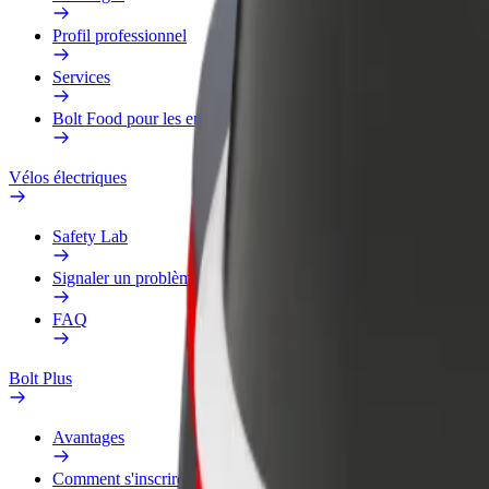
Profil professionnel
Services
Bolt Food pour les entreprises
Vélos électriques
Safety Lab
Signaler un problème
FAQ
Bolt Plus
Avantages
Comment s'inscrire