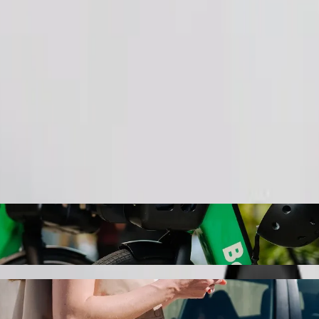
Commander un trajet
mkr) à Sumqayıt Bağça Şəhər Yaşayış komple
i vous recherchez le meilleur prix pour aller à Sumqayıt Bağça Şəhər Y