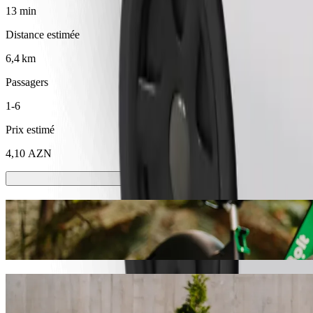
13 min
Distance estimée
6,4 km
Passagers
1-6
Prix estimé
4,10 AZN
Trottinette ou vélo électrique
Déplacez-vous à Sumgayit à trottinette ou à vélo électrique
Télécharger l'appli Bolt
Déplacez-vous de Araz Supermarket (9-cu 
Nous vous recommandons de choisir le transport avec chauffeur Bolt s