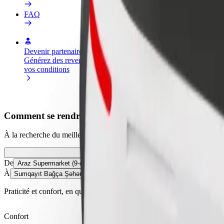
FAQ
Devenir partenaire chauffeur
Devenir livreur
Générez des revenus selon
Livrez des repas et générez des r
vos conditions
chaque semaine
Comment se rendre de Araz Supermarket (9-cu mkr) 
À la recherche du meilleur trajet entre Araz Supermarket (9-cu mkr) 
De
Araz Supermarket (9-cu mkr)
À
Sumqayıt Bağça Şəhər Yaşayış kompleksi
Praticité et confort, en quelques clics !
Confort