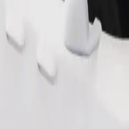
 de rangement
Commander un trajet