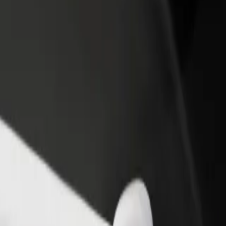
Ajouter un restaurant ou un
Inscrivez-vous en tant que pro
evenus
magasin
de flotte
Atteignez plus de clients et
Ajoutez votre flotte sur Bolt e
augmentez vos revenus
augmentez vos revenus
à Sumqayıt Bağça Şəhər Yaşayış kompleksi
et Sumqayıt Bağça Şəhər Yaşayış kompleksi ? Explorez nos services et t
Télécharger l'appli