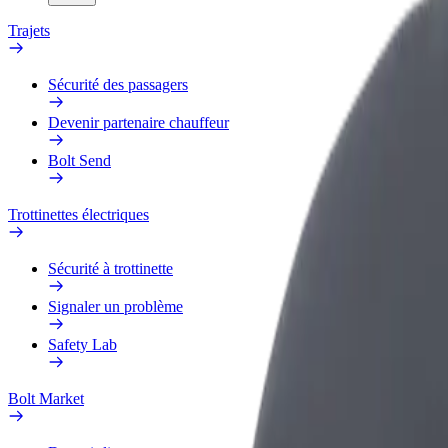
Trajets
Sécurité des passagers
Devenir partenaire chauffeur
Bolt Send
Trottinettes électriques
Sécurité à trottinette
Signaler un problème
Safety Lab
Bolt Market