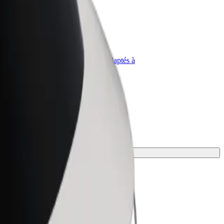
priétaire
Bolt for Business
Produits et services Bolt adaptés à
t
votre entreprise
rouvez celui qui vous convient le mieux.