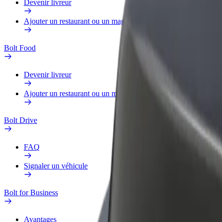
Devenir livreur
Ajouter un restaurant ou un magasin
Bolt Food
Devenir livreur
Ajouter un restaurant ou un magasin
Bolt Drive
FAQ
Signaler un véhicule
Bolt for Business
Avantages