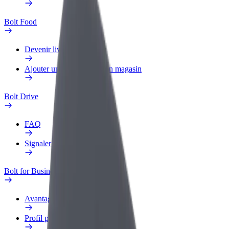
Bolt Food
Devenir livreur
Ajouter un restaurant ou un magasin
Bolt Drive
FAQ
Signaler un véhicule
Bolt for Business
Avantages
Profil professionnel