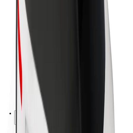
La durabilité chez Bolt
Project Zero
Blog
Actualités
Lignes directrices de marque
Notre mission
Relations investisseurs
Équipe de direction
La marque
Ressources
Fonds urbain
Sécurité
Sécurité des passagers