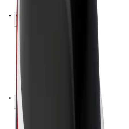
Bolt Plus
Générez des revenus avec Bolt
Chauffeur
Revenus du chauffeur
Livreur
Revenus du livreur
Commerçants Bolt Food
Flottes
Franchise
Entreprise
Rejoignez-nous
À propos de Bolt