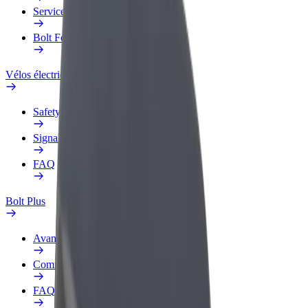
Services
Bolt Food pour les entreprises
Vélos électriques
Safety Lab
Signaler un problème
FAQ
Bolt Plus
Avantages
Comment s'inscrire
FAQ