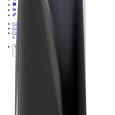
Conditions générales
Confidentialité
Cookies
© 2026 Bolt Technology OÜ
Services
Trajets
Trottinettes électriques
Bolt Market
Bolt Food
Bolt Drive
Bolt for Business
Vélos électriques