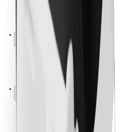
Sécurité des chauffeurs
Sécurité à trottinette
Safety Lab
Villes
Emplacements
Solutions pour les villes
Aéroports
Stations de charge Bolt
Support
Pour les passagers
Pour les chauffeurs
Pour les livreurs