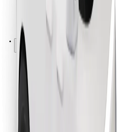
Bolt Food
Pour les propriétaires de flotte
Pour les restaurants
Bolt for Business
Autres
Fournisseurs
Conditions générales
Cookies
Sécurité
Obtenez un trajet en quelques minutes !
Télécharger l'appli Bolt
Retrouvez tous vos plats favoris !