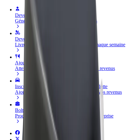
Devenir partenaire chauffeur
Générez des revenus selon vos conditions
Devenir livreur
Livrez des repas et générez des revenus chaque semaine
Ajouter un restaurant ou un magasin
Atteignez plus de clients et augmentez vos revenus
Inscrivez-vous en tant que propriétaire de flotte
Ajoutez votre flotte sur Bolt et augmentez vos revenus
Bolt for Business
Produits et services Bolt adaptés à votre entreprise