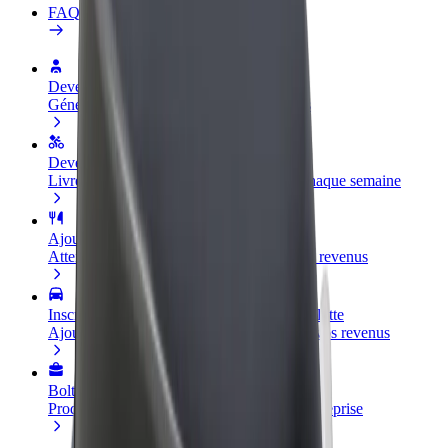
FAQ
Devenir partenaire chauffeur
Générez des revenus selon vos conditions
Devenir livreur
Livrez des repas et générez des revenus chaque semaine
Ajouter un restaurant ou un magasin
Atteignez plus de clients et augmentez vos revenus
Inscrivez-vous en tant que propriétaire de flotte
Ajoutez votre flotte sur Bolt et augmentez vos revenus
Bolt for Business
Produits et services Bolt adaptés à votre entreprise