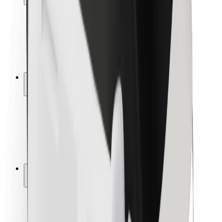
Sécurité des passagers
Sécurité des chauffeurs
Sécurité à trottinette
Safety Lab
Villes
Emplacements
Solutions pour les villes
Aéroports
Stations de charge Bolt
Support
Pour les passagers
Pour les chauffeurs