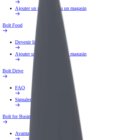
Ajouter un restaurant ou un magasin
Bolt Food
Devenir livreur
Ajouter un restaurant ou un magasin
Bolt Drive
FAQ
Signaler un véhicule
Bolt for Business
Avantages