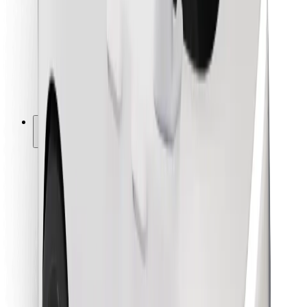
Pour les livreurs
Bolt Food
Pour les propriétaires de flotte
Pour les restaurants
Bolt for Business
Autres
Fournisseurs
Conditions générales
Cookies
Sécurité
Obtenez un trajet en quelques minutes !
Télécharger l'appli Bolt