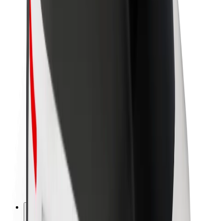
À propos de Bolt
La durabilité chez Bolt
Project Zero
Blog
Actualités
Lignes directrices de marque
Notre mission
Relations investisseurs
Équipe de direction
La marque
Ressources
Fonds urbain
Sécurité