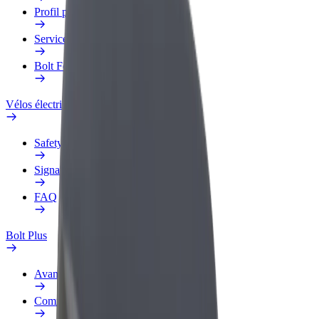
Profil professionnel
Services
Bolt Food pour les entreprises
Vélos électriques
Safety Lab
Signaler un problème
FAQ
Bolt Plus
Avantages
Comment s'inscrire