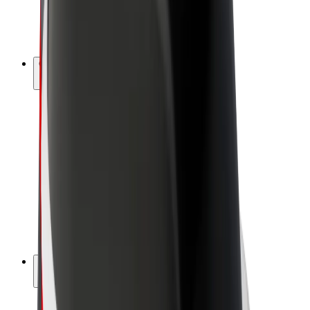
Vélos électriques
Bolt Plus
Générez des revenus avec Bolt
Chauffeur
Revenus du chauffeur
Livreur
Revenus du livreur
Commerçants Bolt Food
Flottes
Franchise
Entreprise
Rejoignez-nous