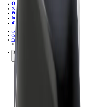
Conditions générales
Confidentialité
Cookies
© 2026 Bolt Technology OÜ
Services
Trajets
Trottinettes électriques
Bolt Market
Bolt Food
Bolt Drive
Bolt for Business