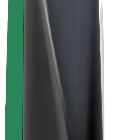
Conditions générales
Confidentialité
Cookies
© 2026 Bolt Technology OÜ
Services
Trajets
Trottinettes électriques
Bolt Market
Bolt Food
Bolt Drive
Bolt for Business
Vélos électriques