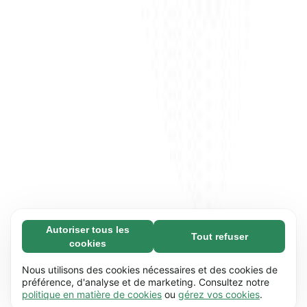
Autoriser tous les
Tout refuser
Nécessaires (65)
cookies
Les cookies nécessaires contribuent à rendre
En savoir plus
notre site web utilisable en activant des
Nous utilisons des cookies nécessaires et des cookies de
fonctions de base comme la navigation de
préférence, d'analyse et de marketing. Consultez notre
Préférences (17)
politique en matière de cookies
ou
gérez vos cookies
.
page. Le site web ne peut pas fonctionner
Les cookies de préférences permettent à notre
En savoir plus