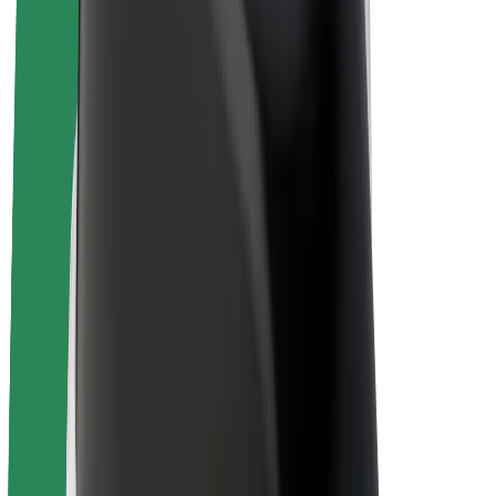
Bolt Plus
Générez des revenus avec Bolt
Chauffeur
Revenus du chauffeur
Livreur
Revenus du livreur
Commerçants Bolt Food
Flottes
Franchise
Entreprise
Rejoignez-nous
À propos de Bolt