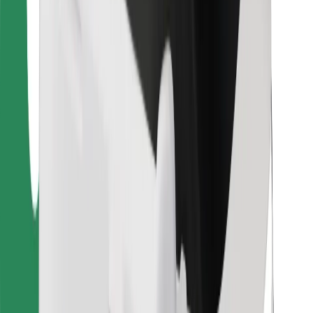
Bolt Food
Pour les propriétaires de flotte
Pour les restaurants
Bolt for Business
Autres
Fournisseurs
Conditions générales
Cookies
Sécurité
Obtenez un trajet en quelques minutes !
Télécharger l'appli Bolt
Retrouvez tous vos plats favoris !