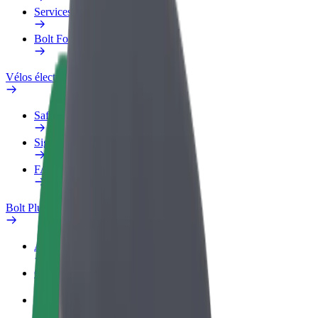
Services
Bolt Food pour les entreprises
Vélos électriques
Safety Lab
Signaler un problème
FAQ
Bolt Plus
Avantages
Comment s'inscrire
FAQ