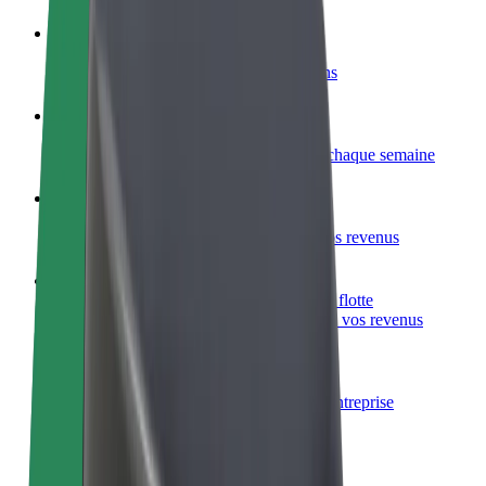
Devenir partenaire chauffeur
Générez des revenus selon vos conditions
Devenir livreur
Livrez des repas et générez des revenus chaque semaine
Ajouter un restaurant ou un magasin
Atteignez plus de clients et augmentez vos revenus
Inscrivez-vous en tant que propriétaire de flotte
Ajoutez votre flotte sur Bolt et augmentez vos revenus
Bolt for Business
Produits et services Bolt adaptés à votre entreprise