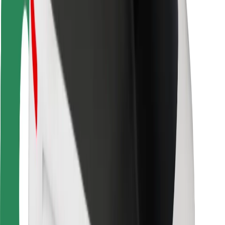
Sécurité des chauffeurs
Sécurité à trottinette
Safety Lab
Villes
Emplacements
Solutions pour les villes
Aéroports
Stations de charge Bolt
Support
Pour les passagers
Pour les chauffeurs
Pour les livreurs