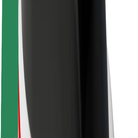
La durabilité chez Bolt
Project Zero
Blog
Actualités
Lignes directrices de marque
Notre mission
Relations investisseurs
Équipe de direction
La marque
Ressources
Fonds urbain
Sécurité
Sécurité des passagers