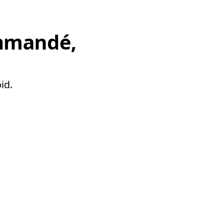
mmandé,
id.