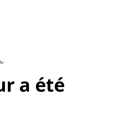
du
r a été