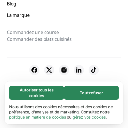
Blog
La marque
Commandez une course
Commander des plats cuisinés
© 2026 Bolt Technology OÜ
Autoriser tous les
Tout refuser
Nécessaires (65)
cookies
Fournisseurs
Conditions générales
Les cookies nécessaires contribuent à rendre
En savoir plus
notre site web utilisable en activant des
Nous utilisons des cookies nécessaires et des cookies de
Confidentialité
Cookies
Sécurité
fonctions de base comme la navigation de page.
préférence, d'analyse et de marketing. Consultez notre
Préférences (17)
politique en matière de cookies
ou
gérez vos cookies
.
Le site web ne peut pas fonctionner
Les cookies de préférences permettent à notre
correctement sans ces cookies.
En savoir plus
En savoir plus