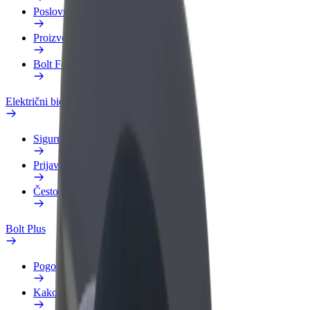
Poslovni profil
Proizvodi
Bolt Food za poslovne korisnike
Električni bicikli
Sigurnosni laboratorij
Prijavi problem
Često postavljana pitanja
Bolt Plus
Pogodnosti
Kako se pridružiti