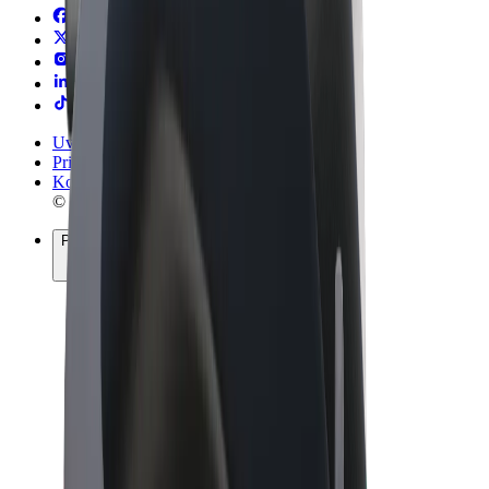
Uvjeti i odredbe
Privatnost
Kolačići
© 2026 Bolt Technology OÜ
Proizvodi
Vožnje
Romobili
Bolt Market
Bolt Food
Bolt Drive
Bolt for Business