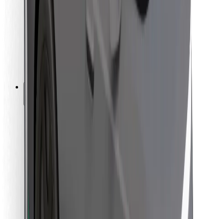
Za dostavljače
Bolt Food
Za vlasnike flota
Za restorane
Bolt for Business
Ostalo
Dobavljači
Uvjeti i odredbe
Kolačići
Sigurnost
Zatraži vožnju i putuj kroz nekoliko minuta!
Preuzmi aplikaciju Bolt