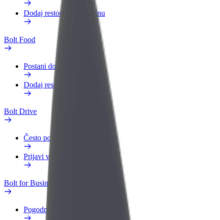
Dodaj restoran ili trgovinu
Bolt Food
Postani dostavljač
Dodaj restoran ili trgovinu
Bolt Drive
Često postavljana pitanja
Prijavi vozilo
Bolt for Business
Pogodnosti