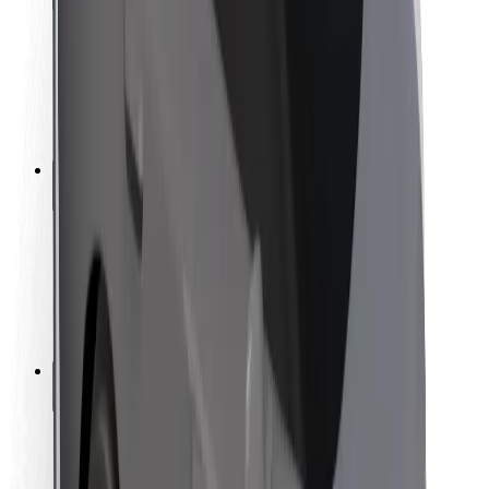
Sigurnost korisnika
Sigurnost vozača
Sigurnost na romobilu
Sigurnosni laboratorij
Gradovi
Lokacije
Gradska rješenja
Zračne luke
Bolt stanice za punjenje
Podrška
Za korisnike
Za vozače