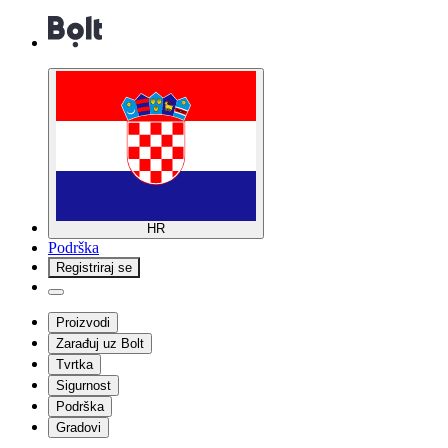
HR
Podrška
Registriraj se
Proizvodi
Zarađuj uz Bolt
Tvrtka
Sigurnost
Podrška
Gradovi