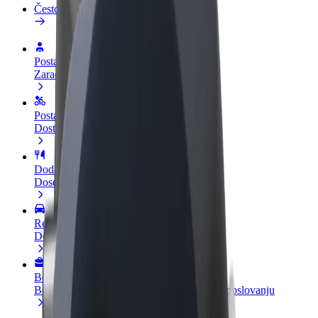
Često postavljana pitanja
Postani vozač
Zarađuj po vlastitim uvjetima
Postani dostavljač
Dostavljaj hranu i primaj tjedne isplate
Dodaj restoran ili trgovinu
Dosegni više kupaca i povećaj zaradu
Registriraj se kao vlasnik flote
Dodaj svoju flotu na Bolt i povećaj zaradu
Bolt for Business
Bolt proizvodi i usluge prilagođeni tvojem poslovanju