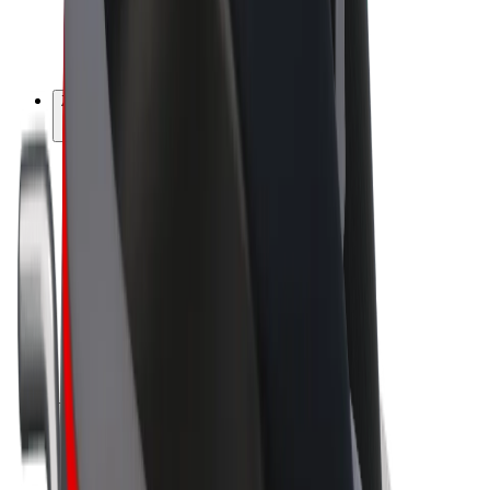
Električni bicikli
Bolt Plus
Zarađuj uz Bolt
Vozači
Zarada vozača
Dostavljači
Zarada dostavljača
Bolt Food trgovci
Flote
Franšize
Tvrtka
Karijere