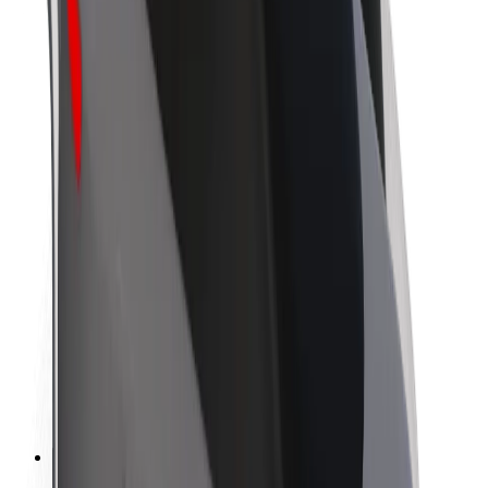
O platformi Bolt
Održivost uz Bolt
Projekt nula
Blog
Novosti
Smjernice za brend
Misija
Odnosi s investitorima
Vodstvo
Brend
Mediji
Urban Fund
Sigurnost